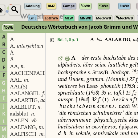
1
2
Adelung
BMZ
Campe
DWb
DWb
ElsWb
N
LmL
LothWb
MLW
MNWB
MeckWB
MeckWB
Deutsches Wörterbuch von Jacob Grimm und Wi
2
DWb
Berlin-Brandenburgische Akademie der Wissenschaften
·
Niedersächs
A
A
A
bis
AALARTIG
,
ad
Bd. 1, Sp. 1
B
A
interjektion
,
C
À
A
der
erste
buchstabe
des
d
Ä
D
alphabets.
über
seine
lautliche
gel
AA
n.
,
E
16
hochsprache
s.
Siebs/B.
hochspr.
AACHENFAHRT
f.
,
F
und
Duden,
gramm.
(
Mannh.
)
27
ff
AAL
m.
,
G
weiteres
bei
Essen
phonetik
(
1953
)
AAL(S)-
H
sprachlaute
(
1958
)
35
u.
tafel
15
f.;
AALANGEL
f.
,
I
ausspr.
[
1964
]
32
f.
(1)
herkunft
AALARTIG
adj.
,
J
buchstabennamens:
nach
W.
AALBLUT
n.
,
‘
die
römischen
schulmeister’
die
a
K
aalsblut
n.
,
übernommene
‘physiologische
klas
AALEN
vb.
L
,
buchstaben
in
φωνήεντα,
ἡμίφων
AALFANG
m.
,
M
d.
h.
in
vokale,
semivokale
und
mu
AALFISCH
m.
,
N