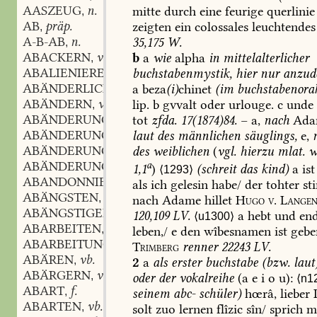
AASZEUG
n.
mitte
durch
eine
feurige
querlinie
,
AB
präp.
zeigten
ein
colossales
leuchtendes
,
A-B-AB
n.
35,175
W.
,
ABACKERN
vb.
b
a
wie
alpha
in
mittelalterlicher
,
ABALIENIEREN
vb.
buchstabenmystik,
hier
nur
anzud
,
ABÄNDERLICH
adj.
a
beza
(
i
)
chinet
(
im
buchstabenora
,
ABÄNDERN
vb.
lip.
b
gvvalt
oder
urlouge.
c
unde
,
ABÄNDERUNG
f.
tot
zfda.
17
(
1874
)
84.
–
a,
nach
Ada
,
ABÄNDERUNGSANTRAG
m.
laut
des
männlichen
säuglings,
e,
,
ABÄNDERUNGSFÄHIG
adj.
des
weiblichen
(
vgl.
hierzu
mlat.
w
,
ABÄNDERUNGSVORSCHLAG
m.
a
,
1,1
)
(
schreit
das
kind
)
a
ist
⟨1293⟩
ABANDONNIEREN
vb.
,
als
ich
gelesin
habe/
der
tohter
st
ABÄNGSTEN
vb.
,
nach
Adame
hillet
Hugo
v.
Langen
ABÄNGSTIGEN
vb.
,
120,109
LV.
a
hebt
und
end
⟨u1300⟩
ABARBEITEN
vb.
,
leben,/
e
den
wîbesnamen
ist
gebe
ABARBEITUNG
f.
,
Trimberg
renner
22243
LV.
ABÄREN
vb.
,
2
a
als
erster
buchstabe
(
bzw.
laut
ABÄRGERN
vb.
,
oder
der
vokalreihe
(a
e
i
o
u):
⟨n1
ABART
f.
,
seinem
abc-
schüler
)
hœrâ,
lieber
I
ABARTEN
vb.
,
solt
zuo
lernen
flîzic
sîn/
sprich
m