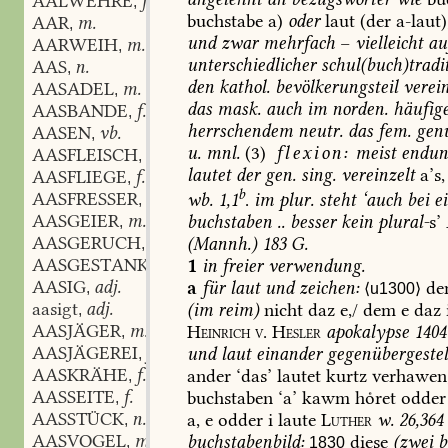
AALWEHRE
f.
,
buchstabe
a)
oder
laut
(der
a-laut)
AAR
m.
,
und
zwar
mehrfach
–
vielleicht
au
AARWEIH
m.
,
unterschiedlicher
schul
(
buch
)
tradi
AAS
n.
,
den
kathol.
bevölkerungsteil
verein
AASADEL
m.
,
das
mask.
auch
im
norden.
häufig
AASBANDE
f.
,
herrschendem
neutr.
das
fem.
genu
AASEN
vb.
,
u.
mnl.
(3)
flexion:
meist
endung
AASFLEISCH
n.
,
lautet
der
gen.
sing.
vereinzelt
a’s,
AASFLIEGE
f.
,
b
AASFRESSER
m.
wb.
1,1
.
im
plur.
steht
‘auch
bei
ei
,
AASGEIER
m.
buchstaben
..
besser
kein
plural-
s’
,
AASGERUCH
m.
(
Mannh.
)
183
G.
,
AASGESTANK
m.
1
in
freier
verwendung.
,
AASIG
adj.
a
für
laut
und
zeichen:
d
,
⟨u1300⟩
aasigt
adj.
(
im
reim
)
nicht
daz
e,/
dem
e
daz
,
AASJÄGER
m.
Heinrich
v.
Hesler
apokalypse
1404
,
AASJÄGEREI
f.
und
laut
einander
gegenübergestell
,
AASKRÄHE
f.
ander
‘das’
lautet
kurtz
verhawen
,
AASSEITE
f.
buchstaben
‘a’
kawm
hoͤret
odder
,
AASSTÜCK
n.
a,
e
odder
i
laute
Luther
w.
26,364
,
AASVOGEL
m.
buchstabenbild:
diese
(
zwei
b
,
1830