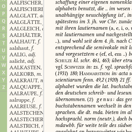
schaffung
einer
eigenen
nomenkla
AALFISCHER
m.
,
O
alphabets
benutzt,
die
..
im
wesen
AALFISCHEREI
f.
,
P
unabhängige
neuschöpfung
ist
’,
i
AALGLATT
adj.
,
Q
spätestens
im
3.
jh.
vor
Chr.
zunäc
AALGLÄTTE
f.
,
mit
ihren
lautiernamen
(a,
e,
i,
o,
u
R
AALGLEICH
adj.
,
mit
lautiernamen
und
nachgestell
AALHÄLTER
m.
S
,
..),
und
wohl
seit
dem
4.
jh.
nach
C
AALHAUT
f.
,
T
entsprechend
die
semivokale
mit
l
aalshaut
f.
,
U
und
vorgesetztem
e
(ef,
el,
em
..)
b
AALIG
adj.
,
V
Schulze
kl.
schr.
461,
463;
über
etru
aalicht
adj.
,
W
vgl.
Schwyzer
in:
zs.
f.
vgl.
sprachf
AALKASTEN
m.
,
X
(
1931
)
180;
Hammarström
in:
acta
so
AALKORB
m.
,
scientiarum
fenn.
49,2
(
1920
)
21
ff.
Y
AALKRAUT
n.
,
alphabet
wurden
die
lat.
buchstab
AALQUAPPE
f.
Z
,
den
deutschen
schreib-
und
leseunt
AALRAUPE
f.
,
übernommen.
(2)
genus:
das
ge
aalruppe
f.
,
buchstabennamen
wechselt
in
den
AALREUSE
f.
,
sprachen.
die
dt.
mda.
bieten
im
al
AALSTECHEN
n.
,
hochsprachl.
norm
(
neutr.
)
,
doch
b
AALSTECHER
m.
,
mdawbb.
für
weite
teile
des
südwes
AALSTRICH
m.
,
angelehnt
an
bezugswörter
wie
bu