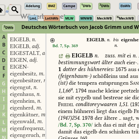
1
2
Adelung
BMZ
Campe
DWb
DWb
ElsWb
N
LmL
LothWb
MLW
MNWB
MeckWB
MeckWB
Deutsches Wörterbuch von Jacob Grimm und Wi
2
DWb
Berlin-Brandenburgische Akademie der Wissenschaften
·
Niedersächs
A
EIGELB
n.
,
EIGELB
,
n.
bis
eigenh
B
n.
EIGELB
adj.
Bd. 7, Sp. 369
,
C
EIGESTALT
adj.
,
EIGELB
n.
zuss.
mit
ei
n.
EIGEN
adj.
D
,
bestimmungswort
älter
auch
eier-.
EIGEN-
E
1
dotter
des
hühnereies:
aus
1675
eigenbesitz
m.
,
F
(
feigenbaum-
)
schößleins
und
aus
eigenbesitzer
m.
,
(
ist
)
die
tempera
entsprungen
San
G
eigengut
n.
,
a
1,1,66
.
mache
kleine
pretzel
H
1794
eigenhaus
n.
,
sie
mit
eygelb
und
bestreue
sie
di
I
eigenheim
n.
,
Friedel
conditoreywaaren
1,51.
⟨19
J
eigenherd
m.
,
einem
hühnerei
liegt
das
eigelb
Fr
K
eigenkätner
m.
,
(
1947
)
254.
der
ältere
..
sagt,
w
1978
eigenwald
m.
L
,
ich
das
ei
mit
der
g
/Bd. 7, Sp. 370/
eigenfrequenz
f.
,
M
damit
das
eigelb
den
schinken
trä
eigengeruch
m.
,
N
Grünsee
160.