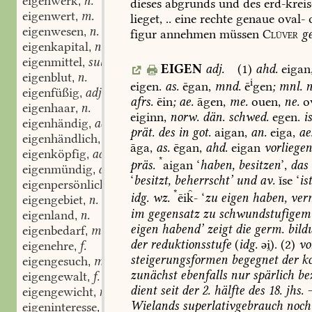
eigenwerk
n.
,
dieses
abgrunds
und
des
erd-kreis
eigenwert
m.
,
lieget,
..
eine
rechte
genaue
oval-
eigenwesen
n.
,
figur
annehmen
müssen
Clüver
g
eigenkapital
n.
,
eigenmittel
subst. pl.
,
EIGEN
adj.
(1)
ahd.
eigan
eigenblut
n.
,
i
eigen.
as.
ēgan,
mnd.
ē
gen
;
mnl.
n
eigenfüßig
adj.
,
afrs.
ēin
;
ae.
āgen,
me.
ouen,
ne.
o
eigenhaar
n.
,
eiginn,
norw.
dän.
schwed.
egen.
i
eigenhändig
adj.
,
prät.
des
in
got.
aigan,
an.
eiga,
ae
eigenhändlich
adj.
,
āga,
as.
ēgan,
ahd.
eigan
vorliege
eigenköpfig
adj.
,
*
präs.
aigan
‘
haben,
besitzen
’,
das
eigenmündig
adj.
,
‘
besitzt,
beherrscht’
und
av.
ǐse
‘
is
eigenpersönlich
adj.
,
*
idg.
wz.
ēik̑-
‘
zu
eigen
haben,
ver
eigengebiet
n.
,
im
gegensatz
zu
schwundstufigem
eigenland
n.
,
eigen
habend’
zeigt
die
germ.
bild
eigenbedarf
m.
,
der
reduktionsstufe
(
idg.
әi̯).
(2)
vo
eigenehre
f.
,
steigerungsformen
begegnet
der
k
eigengesuch
m.
,
zunächst
ebenfalls
nur
spärlich
be
eigengewalt
f.
,
dient
seit
der
2.
hälfte
des
18.
jhs.
eigengewicht
n.
,
Wielands
superlativgebrauch
noch
eigeninteresse
n.
,