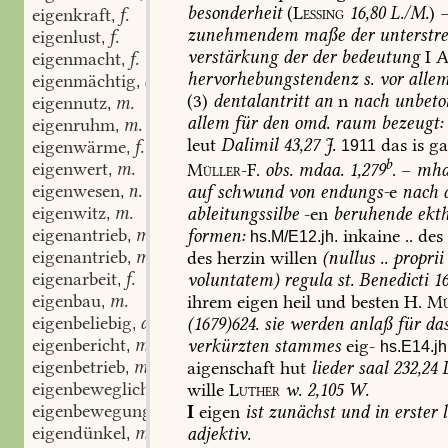
besonderheit
(
Lessing
16,80
L./M.
)
eigenkraft
f.
,
zunehmendem
maße
der
unterstr
eigenlust
f.
,
verstärkung
der
der
bedeutung
I
eigenmacht
f.
,
hervorhebungstendenz
s.
vor
alle
eigenmächtig
adj.
,
(3)
dentalantritt
an
n
nach
unbeto
eigennutz
m.
,
allem
für
den
omd.
raum
bezeugt:
eigenruhm
m.
,
leut
Dalimil
43,27
J.
das
is
ga
eigenwärme
f.
1911
,
b
eigenwert
m.
Müller-F.
obs.
mdaa.
1,279
.
–
mhd
,
eigenwesen
n.
auf
schwund
von
endungs-
e
nach
d
,
eigenwitz
m.
ableitungssilbe
-en
beruhende
ekth
,
eigenantrieb
m.
formen:
inkaine
..
des
,
hs.M/E12.jh.
eigenantrieb
m.
des
herzin
willen
(
nullus
..
proprii
,
eigenarbeit
f.
voluntatem
)
regula
st.
Benedicti
1
,
eigenbau
m.
ihrem
eigen
heil
und
besten
H.
Mü
,
eigenbeliebig
adj.
(
1679
)
624.
sie
werden
anlaß
für
da
,
eigenbericht
m.
verkürzten
stammes
eig-
,
hs.E14.jh
eigenbetrieb
m.
aigenschaft
hut
lieder
saal
232,24
L
,
eigenbeweglich
adj.
wille
Luther
w.
2,105
W.
,
eigenbewegung
f.
I
eigen
ist
zunächst
und
in
erster
l
,
eigendünkel
m.
adjektiv.
,