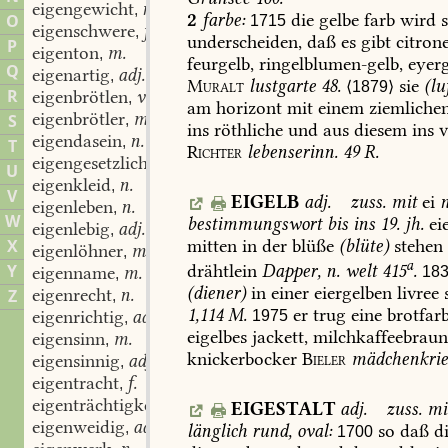
eigengewicht
n.
,
2
farbe:
die
gelbe
farb
wird
s
O
1715
eigenschwere
f.
,
underscheiden,
daß
es
gibt
citrone
P
eigenton
m.
,
feurgelb,
ringelblumen-gelb,
eyerg
Q
eigenartig
adj.
,
Muralt
lustgarte
48.
sie
(
lu
⟨1879⟩
R
eigenbrötlen
vb.
,
am
horizont
mit
einem
ziemliche
eigenbrötler
m.
S
,
ins
röthliche
und
aus
diesem
ins
v
eigendasein
n.
,
T
Richter
lebenserinn.
49
R.
eigengesetzlich
adj.
,
U
eigenkleid
n.
,
V
EIGELB
adj.
zuss.
mit
ei
n
eigenleben
n.
,
W
bestimmungswort
bis
ins
19.
jh.
eie
eigenlebig
adj.
,
mitten
in
der
blüße
(
blüte
)
stehen
X
eigenlöhner
m.
,
a
Y
drähtlein
Dapper,
n.
welt
415
.
eigenname
m.
18
,
(
diener
)
in
einer
eiergelben
livree
eigenrecht
n.
Z
,
1,114
M.
er
trug
eine
brotfar
eigenrichtig
adj.
1975
,
eigelbes
jackett,
milchkaffeebraun
eigensinn
m.
,
knickerbocker
Bieler
mädchenkri
eigensinnig
adj.
,
eigentracht
f.
,
eigenträchtigkeit
f.
,
EIGESTALT
adj.
zuss.
mi
eigenweidig
adj.
,
länglich
rund,
oval:
so
daß
di
1700