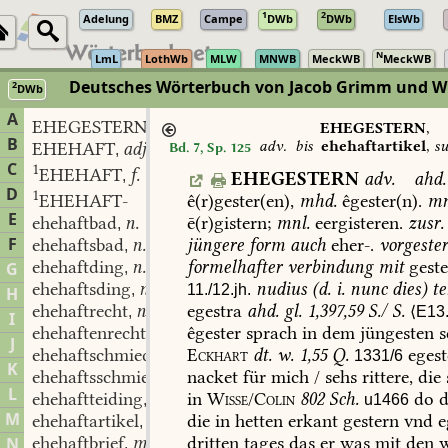
1
2
Adelung
BMZ
Campe
DWb
DWb
ElsWb
N
LmL
LothWb
MLW
MNWB
MeckWB
MeckWB
Deutsches Wörterbuch von Jacob Grimm und Wi
2
DWb
Berlin-Brandenburgische Akademie der Wissenschaften
·
Niedersächs
A
EHEGESTERN
adv.
,
EHEGESTERN
,
B
adv.
bis
ehehaftartikel
,
su
EHEHAFT
adj.
Bd. 7, Sp. 125
,
C
1
EHEHAFT
f.
,
EHEGESTERN
adv.
ahd.
D
1
ê(r)gester(en),
mhd.
êgester(n).
mn
EHEHAFT-
E
ē(r)gistern;
mnl.
eergisteren.
zusr.
ehehaftbad
n.
,
F
jüngere
form
auch
eher-.
vorgester
ehehaftsbad
n.
,
formelhafter
verbindung
mit
geste
ehehaftding
n.
G
,
nudius
(
d.
i.
nunc
dies
)
te
ehehaftsding
n.
11./12.jh.
,
H
egestra
ahd.
gl.
1,397,59
S./
S.
ehehaftrecht
n.
⟨E13.
,
I
êgester
sprach
in
dem
jüngesten
s
ehehaftenrecht
n.
,
J
Eckhart
dt.
w.
1,55
Q.
egest
ehehaftschmied
m.
1331/6
,
K
nacket
für
mich
/
sehs
rittere,
die
ehehaftsschmied
m.
,
L
in
Wisse/Colin
802
Sch.
do
d
ehehaftteiding
n.
u1466
,
M
die
in
hetten
erkant
gestern
vnd
e
ehehaftartikel
subst. pl.
,
dritten
tages
das
er
was
mit
den
w
ehehaftbrief
m.
N
,