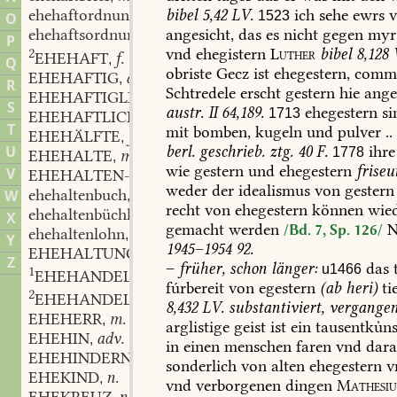
bibel
5,42
LV.
ich
sehe
ewrs
v
ehehaftordnung
f.
1523
,
O
angesicht,
das
es
nicht
gegen
myr
ehehaftsordnung
f.
,
P
vnd
ehegistern
Luther
bibel
8,128
2
EHEHAFT
f.
,
Q
obriste
Gecz
ist
ehegestern,
commi
EHEHAFTIG
adj.
,
R
Schtredele
erscht
gestern
hie
ange
EHEHAFTIGLICH
adv.
,
S
austr.
II
64,189.
ehegestern
si
1713
EHEHAFTLICH
adj.
,
T
mit
bomben,
kugeln
und
pulver
..
EHEHÄLFTE
f.
,
berl.
geschrieb.
ztg.
40
F.
ihre
U
1778
EHEHALTE
m.
,
wie
gestern
und
ehegestern
friseu
V
EHEHALTEN-
weder
der
idealismus
von
gestern
ehehaltenbuch
n.
W
,
recht
von
ehegestern
können
wie
ehehaltenbüchlein
n.
,
X
gemacht
werden
N
/Bd. 7, Sp. 126/
ehehaltenlohn
m.
,
Y
1945–1954
92.
EHEHALTUNG
f.
,
Z
–
früher,
schon
länger:
das
t
u1466
1
EHEHANDEL
m.
,
fúrbereit
von
egestern
(
ab
heri
)
tie
2
EHEHANDEL
m.
,
8,432
LV.
substantiviert,
vergangen
EHEHERR
m.
,
arglistige
geist
ist
ein
tausentkuͤns
EHEHIN
adv.
,
in
einen
menschen
faren
vnd
dar
EHEHINDERNIS
n.
,
sonderlich
von
alten
ehegestern
v
EHEKIND
n.
,
vnd
verborgenen
dingen
Mathesiu