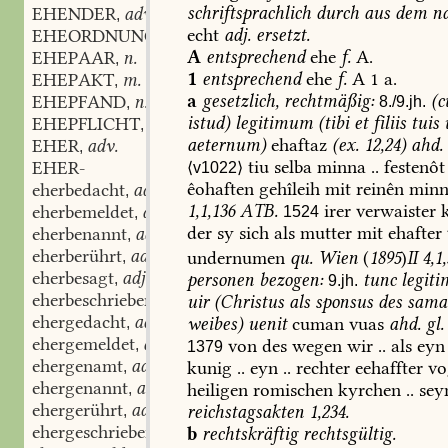
schriftsprachlich
durch
aus
dem
nd
EHENDER
adv.
,
echt
adj.
ersetzt.
EHEORDNUNG
f.
,
A
entsprechend
ehe
f.
A.
EHEPAAR
n.
,
1
entsprechend
ehe
f.
A
1
a.
EHEPAKT
m.
,
a
gesetzlich,
rechtmäßig:
(
c
EHEPFAND
n.
8./9.jh.
,
istud
)
legitimum
(
tibi
et
filiis
tuis
EHEPFLICHT
f.
,
aeternum
)
ehaftaz
(
ex.
12,24
)
ahd.
EHER
adv.
,
tiu
selba
minna
..
festenôt
EHER-
⟨v1022⟩
êohaften
gehîleih
mit
reinên
minn
eherbedacht
adj.
,
1,1,136
ATB.
irer
verwaister
k
eherbemeldet
adj.
1524
,
der
sy
sich
als
mutter
mit
ehafter
eherbenannt
adj.
,
eherberührt
adj.
undernumen
qu.
Wien
(
1895
)
II
4,1,
,
eherbesagt
adj.
personen
bezogen:
tunc
legiti
,
9.jh.
eherbeschrieben
adj.
uir
(
Christus
als
sponsus
des
samar
,
ehergedacht
adj.
weibes
)
uenit
cuman
vuas
ahd.
gl.
,
ehergemeldet
adj.
von
des
wegen
wir
..
als
eyn
,
1379
ehergenamt
adj.
kunig
..
eyn
..
rechter
eehaffter
vo
,
ehergenannt
adj.
heiligen
romischen
kyrchen
..
sey
,
ehergerührt
adj.
reichstagsakten
1,234.
,
ehergeschrieben
adj.
b
rechtskräftig
rechtsgültig.
,