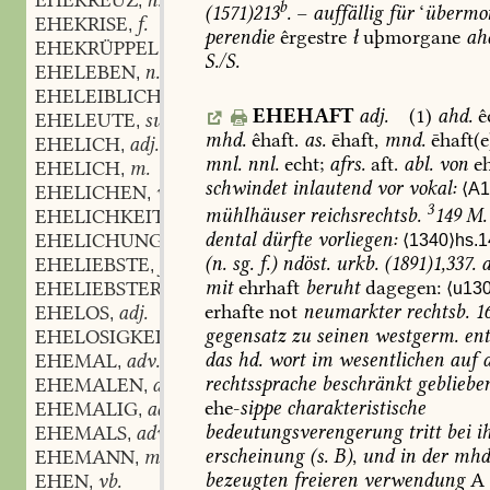
EHEKREUZ
n.
,
b
(
1571
)
213
.
–
auffällig
für
‘
übermo
EHEKRISE
f.
,
perendie
êrgestre
ł
uþmorgane
ah
EHEKRÜPPEL
m.
,
S./S.
EHELEBEN
n.
,
EHELEIBLICH
adj.
,
EHEHAFT
adj.
(1)
ahd.
ê
EHELEUTE
subst.
,
mhd.
êhaft.
as.
ēhaft,
mnd.
ēhaft(e
EHELICH
adj.
,
mnl.
nnl.
echt;
afrs.
aft.
abl.
von
e
EHELICH
m.
,
schwindet
inlautend
vor
vokal:
⟨A1
EHELICHEN
vb.
,
3
mühlhäuser
reichsrechtsb.
149
M.
EHELICHKEIT
f.
,
dental
dürfte
vorliegen:
EHELICHUNG
f.
⟨1340⟩hs.1
,
(
n.
sg.
f.
)
ndöst.
urkb.
(
1891
)
1,337.
a
EHELIEBSTE
f.
,
mit
ehrhaft
beruht
dagegen:
EHELIEBSTER
m.
⟨u130
,
erhafte
not
neumarkter
rechtsb.
1
EHELOS
adj.
,
gegensatz
zu
seinen
westgerm.
ent
EHELOSIGKEIT
f.
,
das
hd.
wort
im
wesentlichen
auf
d
EHEMAL
adv.
,
rechtssprache
beschränkt
gebliebe
EHEMALEN
adv.
,
ehe-
sippe
charakteristische
EHEMALIG
adj.
,
bedeutungsverengerung
tritt
bei
i
EHEMALS
adv.
,
erscheinung
(
s.
B)
,
und
in
der
mhd
EHEMANN
m.
,
bezeugten
freieren
verwendung
A
EHEN
vb.
,