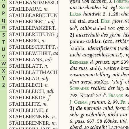
glied
von
solchen,
s.
Förste
STAHLBANDMESSUNG
f.
,
O
auszuscheiden
ist,
vgl.
Soci
STAHLBAUM
m.
,
P
Lexer
handwb.
2,
1128
;
cha
STAHLBEARBEITUNG
f.
,
Q
nd.
stal,
stael.
Dief.
gloss.
9
STAHLBEDEKT
adj.
,
b
R
STAHLBEPANZERT
adj.
66
;
calibs
stahel
voc.
opt.
2
,
STAHLBEREITUNG
f.
2)
auszerhalb
des
germ.
läs
S
,
STAHLBERG
m.
pannu-staklan
(
acc.,
erklär
,
T
STAHLBESCHUPPT
adj.
*
,
stahla-
identifizieren
(
wob
U
STAHLBEWEHRT
adj.
,
nicht
ausgeschlossen
ist
),
v
V
STAHLBLANK
adj.
,
Berneker
d.
preusz.
spr.
239
W
STAHLBLATT
n.
,
das
russ.
stalĭ).
weitere
bez
X
STAHLBLATTMACHER
m.
,
zusammenstellung
mit
de
Y
STAHLBLAU
adj.
,
dem
avest.
staΧra-
'
steif
'
e
STAHLBLECH
n.
Z
,
Schrader
reallex.
der
idg.
al
STAHLBLEICH
adj.
,
6
a
792
.
Kluge
375
.
Franck
9
STAHLBLENDE
f.
,
J.
Grimm
gramm.
2,
99
.
Fr.
STAHLBLITZ
m.
,
3)
die
normale
mhd.
form
i
STAHLBLUME
f.
,
sehr
gewöhnlich,
nicht
nur
STAHLBRENNEN
n.
,
6.
pass.
667,
58
Köpke.
livl.
STAHLBRENNER
m.
,
oberd.
so
schreibt
Lachman