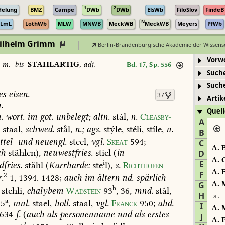
1
2
delung
BMZ
Campe
DWb
DWb
ElsWb
FiloSlov
FindeB
N
LmL
LothWb
MLW
MNWB
MeckWB
MeckWB
Meyers
PfWb
Wilhelm Grimm
Berlin-Brandenburgische Akademie der Wissens
Vorw
,
m.
bis
STAHLARTIG
,
adj.
Bd. 17, Sp. 556
Such
Such
es
eisen.
37
Artik
.
Quell
.
wort.
im
got.
unbelegt;
altn.
stál,
n.
Cleasby-
A
.
staal,
schwed.
stl,
n.;
ags.
stýle,
stéli,
stíle,
n.
B
ttel-
und
neuengl.
steel,
vgl.
Skeat
594
;
C
A.
B
ch
stählen),
neuwestfries.
stiel
(
in
D
A.
C
i
E
dfries.
stähl
(
Karrharde:
ste
l),
s.
Richthofen
A.
E
F
2
.
1,
1394.
1428;
auch
im
ältern
nd.
spärlich
A.
M
G
b
stehli,
chalybem
Wadstein
93
,
36
,
mnd.
stâl,
H
a.
a
5
,
mnl.
stael,
holl.
staal,
vgl.
Franck
950
;
ahd.
I
A.
M
634
f.
(
auch
als
personenname
und
als
erstes
J
A.
P
2