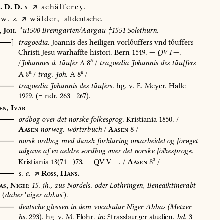
.
D.
D.
s.
schäfferey.
w.
s.
wälder,
altdeutsche.
,
Joh.
*u1500
Bremgarten/Aargau
†1551
Solothurn.
[⸺]
tragoedia.
Joannis
des
heiligen
vorluffers
vnd
tuffers
Christi
Jesu
warhaffte
histori.
Bern
1549
.
—
QV
I
—.
a
/
Johannes
d.
täufer
A
8
/
tragoedia
Johannis
des
täuffers
a
a
A
8
/
trag.
Joh.
A
8
/
⸺
tragoedia
Johannis
des
täufers.
hg.
v.
E.
Meyer.
Halle
1929
.
(=
ndr.
263—267).
en,
Ivar
⸺
ordbog
over
det
norske
folkesprog.
Kristiania
1850
.
/
Aasen
norweg.
wörterbuch
/
Aasen
8
/
O⸺
norsk
ordbog
med
dansk
forklaring
omarbeidet
og
forøget
udgave
af
en
aeldre
»ordbog
over
det
norske
folkesprog«.
a
Kristiania
18(71—)73.
—
QV
V
—.
/
Aasen
8
/
⸺
s.
a.
Ross,
Hans.
as,
Niger
15.
jh.,
aus
Nordels.
oder
Lothringen,
Benediktinerabt
(
daher
'
niger
abbas
').
⸺
deutsche
glossen
in
dem
vocabular
Niger
Abbas
(Metzer
hs.
293).
hg.
v.
M.
Flohr.
in:
Strassburger
studien.
bd.
3: