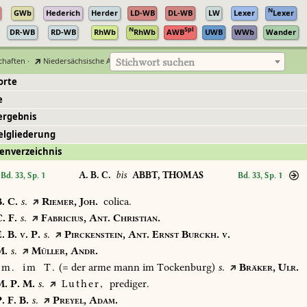
N
GWb
Hederich
Herder
LD-WB
DL-WB
LW
Lexer
Lexer
N
Spl
DR-WB
RD-WB
RhWb
RhWb
AWB
UWB
WWb
Wander
chaften
·
Niedersächsische Akademie der Wissenschaften zu Göttingen
Stichwort suchen
orte
e
ergebnis
elgliederung
enverzeichnis
A. B. C.
bis
ABBT, THOMAS
Bd. 33, Sp. 1
Bd. 33, Sp. 1
.
C.
s.
Riemer,
Joh.
colica.
.
F.
s.
Fabricius,
Ant.
Christian.
.
B.
v.
P.
s.
Pirckenstein,
Ant.
Ernst
Burckh.
v.
.
s.
Müller,
Andr.
m.
im
T.
(=
der
arme
mann
im
Tockenburg)
s.
Bräker,
Ulr.
.
P.
M.
s.
Luther,
prediger.
.
F.
B.
s.
Preyel,
Adam.