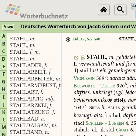
A
Deutsches Wörterbuch von Jacob Grimm und 
1
DWb
A
STAHL
m.
,
STAHL
Bd. 17, Sp. 540
B
STAHL
m.
,
C
STAHL
f. m.
,
STAHL
,
m.
gehärtet
STAHL
m.
D
,
I.
verwandtschaft
und
form
STAHLADER
f.
,
E
1)
stahl
ist
ein
gemeingerm
STAHLARBEIT
f.
,
F
b
Vigfusson
589
;
daraus
dän
STAHLARBEITER
m.
,
G
b
STAHLARMBRUST
f.
Bosworth
-
Toller
920
,
mi
,
H
STAHLART
f.
altfries.
unbelegt
(
vgl.
jedo
,
I
STAHLARTIG
adj.
,
Schiermonnikoog
stîəl),
nor
J
STAHLARZNEI
f.
,
b
1047
.
Siebs
in
Pauls
grundr
K
STAHLÄTZUNG
f.
,
*
bezeugt:
alts.
stahal,
dafür
STAHLBAD
n.
L
,
stael
Schiller
-
Lübben
4,
35
STAHLBALSAM
m.
,
M
stahal,
-el,
-il,
stâl
Graff
6,
STAHLBAND
n.
,
N