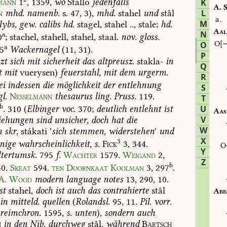
mann
1
,
1359
,
wo
Stallo
jedenfalls
K
A.
S
n
mhd.
namenb.
s.
47,
3
),
mhd.
stahel
und
stâl
L
a.
M
lybs,
gew.
calibs
hd.
stagel,
stahel
..,
stale;
hd.
Aal
N
a
0
;
stachel,
stahell,
stahel,
staal.
nov.
gloss.
O
O
a
5
Wackernagel
(11,
31).
P
zt
sich
mit
sicherheit
das
altpreusz.
stakla-
in
Q
t
mit
vuerysen)
feuerstahl,
mit
dem
urgerm.
R
ei
indessen
die
möglichkeit
der
entlehnung
S
gl.
Nesselmann
thesaurus
ling.
Pruss.
119
.
T
b
.
310
(
Elbinger
voc.
370;
deutlich
entlehnt
ist
U
Aas
V
iehungen
sind
unsicher,
doch
hat
die
W
m
skr,
stákati
'
sich
stemmen,
widerstehen
'
und
X
3
inige
wahrscheinlichkeit,
s.
Fick
3,
344.
Y
tertumsk.
795
f.
Wachter
1579
.
Weigand
2,
Z
b
50
.
Skeat
594
.
ten
Doornkaat
Koolman
3,
297
.
A.
Wood
modern
language
notes
13,
290,
10
.
st
stahel,
doch
ist
auch
das
contrahierte
stâl
Abb
in
mitteld.
quellen
(
Rolandsl.
95,
11.
Pil.
vorr.
reimchron.
1595,
s.
unten
),
sondern
auch
n
in
den
Nib.
durchweg
stâl,
während
Bartsch