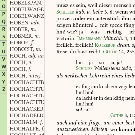
HOBELSPAN
m.
,
musz
es
sein,
weil
dieser
mensch
d
O
HOBELWAGEN
m.
,
Schiller
kab.
u.
liebe
3,
6
;
wenn
wi
P
HOBELWANZE
f.
,
prozess
oder
ein
actenstück
ihm
i
Q
HOBEN
adv.
,
zeigen
könnten!
...
mit
speck
fäng
R
HÖBER
m.
,
hm!
wie?
ja
—
was
—
richtig
—
ic
HOBNER
m.
S
,
victoria!
Immermann
Münchh.
4,
13
HOBOE
f.
,
T
freilich,
freilich!
Kotzebuk
dram.
s
HOBOIST
m.
,
Röse,
du
hast
recht.
Göthe
14,
255
U
HOCH
adj. und adv.
,
V
HOCH
n.
hm
—
ja
—
so
—
ja,
ja!
,
W
Schiller
Wallensteins
tod
2,
HOCH
f.
,
X
als
neckischer
kehrreim
eines
liede
HOCH
interj.
,
Y
HOCHACHTBAR
adj.
,
es
fing
ein
knab
ein
vögelei
HOCHACHTUNG
f.
Z
,
hm!
hm!
HOCHACHTUNGSVOLL
adj. und adv.
,
da
lacht
er
in
den
käfig
nein
HOCHACHTUNGSWÜRDIG
adj.
,
hm!
hm!
HOCHACKER
m.
,
so!
so!
HOCHADELICH
adj.
Göthe
8,
11
,
HOCHALM
f.
auch
auf
eine
frage,
um
einer
best
,
HOCHALPE
f.
auszuweichen:
Märten.
wo
komm
,