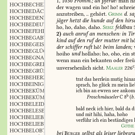
1,
1030
Fromm.;
an
pferde:
man
ha
HOCHBECHER
m.
,
der
wagen
und
ein
ho!
ho!
schreie
HOCHBEDÄCHTIG
adj.
,
anzutreiben,
..
gehört.
Grimm
d.
sa
HOCHBEDENKLICH
adj.
,
jäger
hetzt
die
hunde
auf
den
hirs
HOCHBEDEUTEND
part.
,
ho,
ho,
daho,
daho.
Sebiz
feldbau
HOCHBEFEHLEND
part.
,
2)
auch
anruf
an
menschen:
in
Tir
HOCHBEGABT
part.
,
kind
auf
den
ruf
der
mutter
mit
hô
HOCHBEGEISTERT
part.
,
der
schiffer
ruft
hô!
beim
landen;
v
HOCHBEGLÜCKT
adj.
,
hoiho
und
hollaho;
ho,
oho,
ein
s
HOCHBEGNADET
part.
,
wenn
man
ein
bekanten
oder
fre
HOCHBEGREIST
part.
,
c
unversehenlich
sicht.
Maaler
226
HOCHBEGRÜSZUNG
f.
,
HOCHBEHERZT
part.
,
trat
das
herrlein
mutig
hina
HOCHBEINIG
adj.
,
sprach,
ho
glück
zu
mein
lie
HOCHBEKÜMMERLICH
adj.
ich
bin
an
ewren
see
ankom
,
b
HOCHBEKÜMMERT
part.
Froschmäuseler
C
8
(
b.
,
HOCHBELEIDIGT
part.
,
bald
neck
ich
hier,
bald
da
d
HOCHBELESEN
part.
,
und
mit
hihi,
haha,
hoho
HOCHBELIEBIG
adj.
,
verführ
ich
ein
beständiges
HOCHBELIEBT
part.
,
Göthe
HOCHBELOBT
part.
,
bei
Bürger
selbst
als
leiser
liebesru