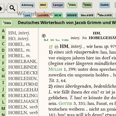
1
2
Adelung
BMZ
Campe
DWb
DWb
ElsWb
N
LmL
LothWb
MLW
MNWB
MeckWB
MeckWB
Deutsches Wörterbuch von Jacob Grimm und 
1
DWb
Berlin-Brandenburgische Akademie der Wissenschaften
·
Niedersächs
A
HM
interj.
,
HM
,
B
interj.
bis
HOBELGEHÄ
HO
interj.
,
Bd. 10, Sp. 1586
n.
C
HOBEL
m.
,
HM
,
interj.
,
wie
hem
sp.
979
HOBEL
m.
D
,
1)
eines
sich
räuspernden:
hm,
hm
HÖBEL
m.
,
E
vor
einigen
jahren
hier
im
dorf
ei
HOBELBANK
f.
,
F
(
beginn
einer
längeren
mündliche
HOBELBINDE
f.
,
Müller
1,
299
;
unter
dem
spreche
G
HOBELDECKE
f.
,
zuweilen
ein
ungemein
holdes
..
h
H
HOBELEISEN
n.
,
Tit.
2,
64
.
I
HOBELFÖRMIG
adj.
,
2)
eines
überlegenden,
bedenkliche
J
HOBELGEHÄUSE
n.
,
L.
wie
fällt
ihnen
der
ein?
er
ist
ja
K
HOBELKLINGE
f.
,
geblieben.
T.
hm!
er
könnte
ihr
do
HOBELMASCHINE
L
sein.
Gotter
3,
331
;
hm,
Faust,
es
f
HOBELN
verb.
,
M
teutschen
weibern
..
nicht
an
geni
HOBELN
verb.
,
161
;
hm!
was
will
ich
denn?
etwa
N