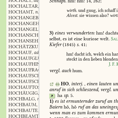
HOCHALT
adj.
Schnaps.
hm!
hm!
14,
262;
,
HOCHALTAR
m.
,
wirth.
und
gnug,
ich
schaff
i
HOCHAMT
n.
,
Alcest.
sie
wissen
also?
wirt
HOCHANGEBOREN
HOCHANGEHÖRIG
HOCHANGELEGEN
part.
,
3)
eines
verwunderten:
hm!
dacht
HOCHANSCHWELLEND
part.
,
selbst,
es
ist
eine
kuriose
welt.
Sal
HOCHANSEHNLICH
adj.
,
Kiefer
(1845)
s.
41;
HOCHÄTZKUNST
f.
,
HOCHAUF
adv.
,
hm!
dacht
ich,
welch
ein
har
HOCHAUFGLÜHEND
part.
,
steckt
in
den
lieben
blonden
HOCHAUFHIN
adv.
J.
F.
K
,
HOCHAUFRAGEND
part.
vergl.
auch
hum.
,
HOCHAUFSCHNELLEND
part.
,
HOCHAUFSCHWINGEND
part.
,
HO
,
interj.
,
einen
lauten
un
HOCHAUFTOSEND
part.
,
anruf
in
sich
schlieszend,
vergl.
un
HOCHÄUGIG
adj.
,
ha
sp.
5.
HOCHBALG
m.
,
1)
es
ist
ermunternder
zuruf
an
th
HOCHBAUM
m.
,
Baiern
hô,
hô
ruf
an
das
uneinges
HOCHBAUTE
f.
,
wenn
man
es
zum
kommen
ermun
HOCHBEAMT
adj.
,