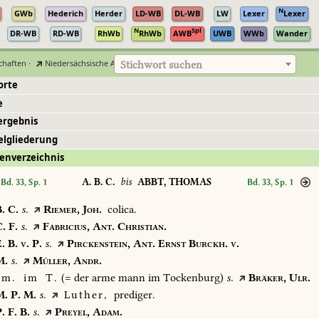
N
GWb
Hederich
Herder
LD-WB
DL-WB
LW
Lexer
Lexer
N
Spl
DR-WB
RD-WB
RhWb
RhWb
AWB
UWB
WWb
Wander
chaften
·
Niedersächsische Akademie der Wissenschaften zu Göttingen
Stichwort suchen
orte
e
ergebnis
elgliederung
enverzeichnis
A. B. C.
bis
ABBT, THOMAS
Bd. 33, Sp. 1
Bd. 33, Sp. 1
.
C.
s.
Riemer,
Joh.
colica.
.
F.
s.
Fabricius,
Ant.
Christian.
.
B.
v.
P.
s.
Pirckenstein,
Ant.
Ernst
Burckh.
v.
.
s.
Müller,
Andr.
m.
im
T.
(=
der
arme
mann
im
Tockenburg)
s.
Bräker,
Ulr.
.
P.
M.
s.
Luther,
prediger.
.
F.
B.
s.
Preyel,
Adam.