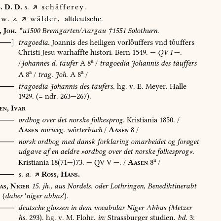
.
D.
D.
s.
schäfferey.
w.
s.
wälder,
altdeutsche.
,
Joh.
*u1500
Bremgarten/Aargau
†1551
Solothurn.
[⸺]
tragoedia.
Joannis
des
heiligen
vorluffers
vnd
tuffers
Christi
Jesu
warhaffte
histori.
Bern
1549
.
—
QV
I
—.
a
/
Johannes
d.
täufer
A
8
/
tragoedia
Johannis
des
täuffers
a
a
A
8
/
trag.
Joh.
A
8
/
⸺
tragoedia
Johannis
des
täufers.
hg.
v.
E.
Meyer.
Halle
1929
.
(=
ndr.
263—267).
en,
Ivar
⸺
ordbog
over
det
norske
folkesprog.
Kristiania
1850
.
/
Aasen
norweg.
wörterbuch
/
Aasen
8
/
O⸺
norsk
ordbog
med
dansk
forklaring
omarbeidet
og
forøget
udgave
af
en
aeldre
»ordbog
over
det
norske
folkesprog«.
a
Kristiania
18(71—)73.
—
QV
V
—.
/
Aasen
8
/
⸺
s.
a.
Ross,
Hans.
as,
Niger
15.
jh.,
aus
Nordels.
oder
Lothringen,
Benediktinerabt
(
daher
'
niger
abbas
').
⸺
deutsche
glossen
in
dem
vocabular
Niger
Abbas
(Metzer
hs.
293).
hg.
v.
M.
Flohr.
in:
Strassburger
studien.
bd.
3: