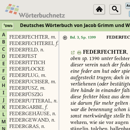
A
Deutsches Wörterbuch von Jacob Grimm und 
1
DWb
A
FEDERFECHTER
m.
,
FEDERFE
Bd. 3, Sp. 1399
B
FEDERFECHTEREI
f.
,
C
FEDERFELD
n.
,
FEDERFECHTER
,
FEDERFEST
D
oben
sp.
1390
unter
fechter
FEDERFITTICH
E
dieser
verein
nach
der
fede
FEDERFLOCKE
F
eine
feder
am
hut
oder
spie
FEDERFLUG
m.
,
aufgesteckt
trugen;
doch
in
G
FEDERFUCHSER
m.
,
verliehenen
(
oder
bestätigt
H
FEDERFUSZ
m.
,
ihre
hände
in
einander
falt
I
FEDERFÜSZIG
diese
fechter
blosz
aus
dem
J
FEDERFUTTERAL
n.
,
sie
darum
für
mehr
gelten
K
FEDERGARBE
f.
,
war
die
benennung
schon
i
FEDERGEHÄUSE
n.
L
,
sonst
merkwürdige
stelle
F
FEDERGEWAND
n.
,
M
wehren,
wie
sie
vor
augen
FEDERGRAS
n.
,
stänglin,
tolchen,
hallenbar
N