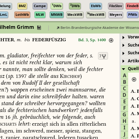
1
2
delung
BMZ
Campe
DWb
DWb
ElsWb
FiloSlov
FindeB
N
LmL
LothWb
MLW
MNWB
MeckWB
MeckWB
Meyers
PfWb
Wilhelm Grimm
Berlin-Brandenburgische Akademie der Wissens
Vorw
CHTER
,
m.
bis
FEDERFÜSZIG
Bd. 3, Sp. 1400
Such
Such
m.
gladiator,
freifechter
von
der
feder,
s.
7
Artik
.
es
ist
nicht
recht
klar,
warum
sich
r
nannte,
man
sollte
denken,
weil
die
fechter
Quell
A
sz
(
sp.
1397
die
stelle
aus
Kirchhof
)
B
dem
von
Rudolf
II
der
gesellschaft
C
en?
)
wappen
erscheinen
zwei
mannsarme,
die
A.
B
D
en
und
darin
eine
schreibfeder
halten.
waren
A.
C
E
stand
der
schreiber
hervorgegangen?
wollten
A.
E
F
als
die
fechterischen
handwerker
?
jedenfalls
A.
M
G
m
16
jh.
gebräuchlich,
wie
folgende,
auch
H
a.
ischarts
lehrt:
erzeigt
sich
in
allen
ritterlichen
I
A.
M
lagen,
im
schwerd,
messer,
spiesz,
stangen,
J
A.
P
t,
rapier,
paratschwerd,
lederen
tusacken