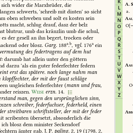
K
A.
S
sich
wider
die
Marxbrüder,
die
L
langen
schwerts,
'schreib
mit
dinten'
so
sicht
a.
M
hm
oben
schweben
und
solt
es
kosten
sein
Aal
N
otts
macht,
schlug
drauf,
dasz
der
belz
O
O
st
blutrur,
umb
das
kränzlin
umb
die
schul,
P
e
es
der
gesell
an
ihn
begert,
trocken
oder
Q
a
b
a
ackend
oder
blosz.
Garg.
188
.
,
vgl.
176
ein
R
S
vermutung
des
federtragens
auf
dem
hut
T
t:
darumb
hat
allein
unter
den
göttern
U
Aas
nd
darzu
'als
ein
guter
federfechter
federn
V
eint
erst
das
spätere.
noch
lange
nahm
man
W
n
klopffechter,
der
mit
der
faust
schläge
X
een
ungleichen
federfechter
(
mann
und
frau,
Y
ander
reiszen.
Weise
erzn.
14
.
Z
rstand
man,
gegen
den
ursprünglichen
sinn,
oszen
schreiber,
federfuchser,
federheld,
einen
der
streitbaren
schriftsteller,
der
mit
der
feder
Abb
it
scribenten
übersetzt,
absonderlich
die
s
ich
blosz
dem
minister
Seckendorf
echtern
ämter
gab.
J.
P.
paling.
2,
19
(1798.
2,