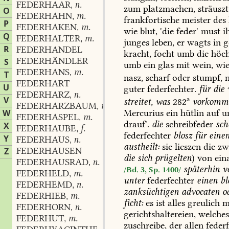
FEDERHAAR
n.
,
zum
platzmachen,
sträuszt
O
FEDERHAHN
m.
,
frankfortische
meister
des
P
FEDERHAKEN
m.
,
wie
blut,
'die
feder'
must
i
Q
FEDERHALTER
m.
,
junges
leben,
er
wagts
in
g
R
FEDERHANDEL
kracht,
focht
umb
die
höch
FEDERHÄNDLER
S
umb
ein
glas
mit
wein,
wi
FEDERHANS
m.
,
T
nasz,
scharf
oder
stumpf,
n
FEDERHART
U
guter
federfechter.
für
die
FEDERHARZ
n.
,
a
V
streitet,
was
282
vorkomm
FEDERHARZBAUM
m.
,
W
Mercurius
ein
hütlin
auf
u
FEDERHASPEL
m.
,
drauf'.
die
schreibfeder
sch
X
FEDERHAUBE
f.
,
federfechter
blosz
für
eine
Y
FEDERHAUS
n.
,
austheilt:
sie
lieszen
die
zw
FEDERHAUSEN
Z
die
sich
prügelten
)
von
ein
FEDERHAUSRAD
n.
,
späterhin
ve
/Bd. 3, Sp. 1400/
FEDERHELD
m.
,
unter
federfechter
einen
bl
FEDERHEMD
n.
,
zanksüchtigen
advocaten
o
FEDERHIEB
m.
,
ficht:
es
ist
alles
greulich
m
FEDERHORN
n.
,
gerichtshaltereien,
welche
FEDERHUT
m.
,
zuschreibe,
der
allen
federf