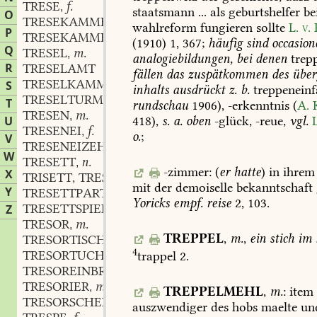
TRESE
f.
,
staatsmann
...
als
geburtshelfer
be
O
TRESEKAMMER
f.
,
wahlreform
fungieren
sollte
L.
v.
P
TRESEKAMMERTÜR
(1910)
1,
367
;
häufig
sind
occasion
Q
TRESEL
m.
,
analogiebildungen,
bei
denen
trep
R
TRESELAMT
fällen
das
zuspätkommen
des
über
TRESELKAMMER
S
inhalts
ausdrückt
z.
b.
treppeneinf
TRESELTURM
T
rundschau
1906),
-erkenntnis
(
A.
K
TRESEN
m.
,
418
),
s.
a.
oben
-glück,
-reue,
vgl.
U
TRESENEI
f.
,
o.
;
V
TRESENEIZEHNTE
W
TRESETT
n.
,
-zimmer
:
(
er
hatte
)
in
ihrem
X
TRISETT, TRESSET, TRISSET
n.
,
mit
der
demoiselle
bekanntschaft
Y
TRESETTPARTIE
Yoricks
empf.
reise
2,
103
.
TRESETTSPIEL
Z
TRESOR
m.
,
TREPPEL
,
m.
,
ein
stich
im
TRESORTISCH
4
TRESORTUCH
trappel
2.
TRESOREINBRUCH
TRESORIER
m.
,
TREPPELMEHL
,
m.
:
item
TRESORSCHEIN
m.
,
auszwendiger
des
hobs
maelte
un