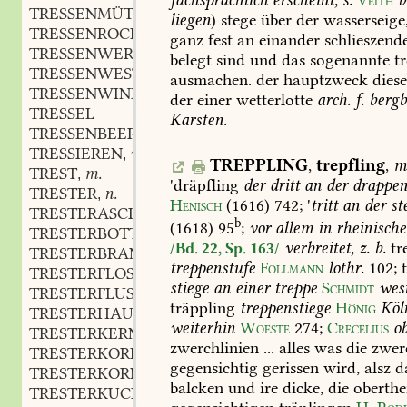
fachsprachlich
erscheint,
s.
Veith
b
TRESSENMÜTZE
liegen
)
stege
über
der
wasserseige
TRESSENROCK
ganz
fest
an
einander
schlieszend
TRESSENWERK
belegt
sind
und
das
sogenannte
tr
TRESSENWESTE
ausmachen.
der
hauptzweck
diese
TRESSENWINKEL
der
einer
wetterlotte
arch.
f.
bergb
TRESSEL
Karsten.
TRESSENBEERE
f.
,
TRESSIEREN
vb.
,
TREPPLING
,
trepfling
,
m
TREST
m.
,
'dräpfling
der
dritt
an
der
drappen
TRESTER
n.
,
Henisch
(1616)
742
;
'
tritt
an
der
st
TRESTERASCHE
b
(1618)
95
;
vor
allem
in
rheinisch
TRESTERBOTTICH
verbreitet,
z.
b.
tr
/Bd. 22, Sp. 163/
TRESTERBRANNTWEIN
treppenstufe
Follmann
lothr.
102
;
t
TRESTERFLOSZ
stiege
an
einer
treppe
Schmidt
wes
TRESTERFLUSZ
träppling
treppenstiege
Hönig
Köl
TRESTERHAUFE
weiterhin
Woeste
274
;
Crecelius
o
TRESTERKERN
zwerchlinien
...
alles
was
die
zwer
TRESTERKORB
gegensichtig
gerissen
wird,
alsz
d
TRESTERKORN
balcken
und
ire
dicke,
die
oberthe
TRESTERKUCHEN