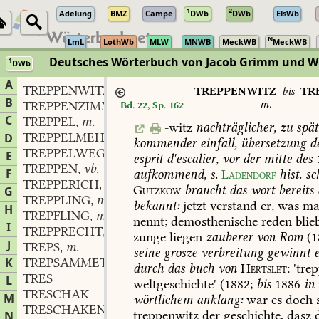
1
2
Adelung
BMZ
Campe
DWb
DWb
ElsWb
N
LmL
LothWb
MLW
MNWB
MeckWB
MeckWB
Deutsches Wörterbuch von Jacob Grimm und 
1
DWb
Berlin-Brandenburgische Akademie der Wissenschaften
·
Niedersächs
A
TREPPENWITZ
TREPPENWITZ
bis
TR
B
m.
TREPPENZIMMER
Bd. 22, Sp. 162
C
TREPPEL
m.
,
-witz
nachträglicher,
zu
spät
TREPPELMEHL
m.
D
,
kommender
einfall,
übersetzung
d
TREPPELWEG
m.
,
E
esprit
d'escalier,
vor
der
mitte
des
TREPPEN
vb.
,
F
aufkommend,
s.
Ladendorf
hist.
sc
TREPPERICH
n.
,
Gutzkow
braucht
das
wort
bereits
G
TREPPLING
m.
,
bekannt:
jetzt
verstand
er,
was
ma
H
TREPFLING
m.
,
nennt;
demosthenische
reden
blie
I
TREPPRECHT
n.
,
zunge
liegen
zauberer
von
Rom
(1
J
TREPS
m.
,
seine
grosze
verbreitung
gewinnt
e
K
TREPSAMMET
m.
,
durch
das
buch
von
Hertslet
:
'tre
TRES
L
weltgeschichte'
(1882;
bis
1886
in
TRESCHAK
M
wörtlichem
anklang:
war
es
doch
TRESCHAKEN
treppenwitz
der
geschichte,
dasz
d
N