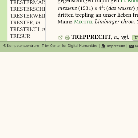
gegensichtigen
träplingen
H.
Rodl
TRESTERMAISCHE
a
messens
(1531)
b
4
;
(
das
wasser
)
g
TRESTERSCHLEMPE
dritten
trepling
an
unser
lieben
fr
TRESTERWEIN
Mainz
Mechtel
Limburger
chron.
TRESTER
m.
,
TRESTRICH
n.
,
TRESUR
TREPPRECHT
,
n.
,
vgl.
1
D
TRESZLER
m.
,
trapprecht
.
©
Kompetenzzentrum - Trier Center for Digital Humanities
|
Impressum
|
Ko
TRET
TRETBAR
adj.
,
TREPS
,
m.
,
s.
tres
1
DWb
TRETBRETT
n.
,
TRETBRIEF
m.
,
TRETE
f.
,
TRETE-
TRETEL
m.?
,
TRETELN
vb.
,
TRETELOHN
m.
,
TRETELTANZ
m.
,
TRETEN
vb.
,
TRETBÜTTE
TRETGESCHIRR
TRETKUFE