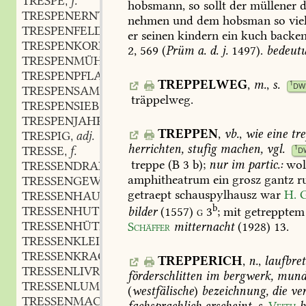
TRESPE
f.
,
hobsmann,
so
sollt
der
müllener
d
TRESPENERNTE
nehmen
und
dem
hobsman
so
vie
TRESPENFELD
er
seinen
kindern
ein
kuch
backe
TRESPENKORN
2,
569
(
Prüm
a.
d.
j.
1497).
bedeut
TRESPENMÜHLE
TRESPENPFLANZE
TREPPELWEG
,
m.
,
s.
1
DW
TRESPENSAME
träppelweg
.
TRESPENSIEB
TRESPENJAHR
TREPPEN
,
vb.
,
wie
eine
tre
TRESPIG
adj.
,
herrichten,
stufig
machen,
vgl.
1
TRESSE
f.
D
,
treppe
(B
3
b);
nur
im
partic.:
wol
TRESSENDRAHT
amphitheatrum
ein
grosz
gantz
r
TRESSENGEWEBE
getraept
schauspylhausz
war
H.
G
TRESSENHAUBE
b
TRESSENHUT
bilder
(1557)
g
3
;
mit
getrepptem
TRESSENHÜTLEIN
Schäffer
mitternacht
(1928)
13
.
TRESSENKLEID
TRESSENKRAGEN
TREPPERICH
,
n.
,
laufbret
TRESSENLIVRÉE
förderschlitten
im
bergwerk,
munda
TRESSENLUMPEN
(
westfälische
)
bezeichnung,
die
ver
TRESSENMACHER