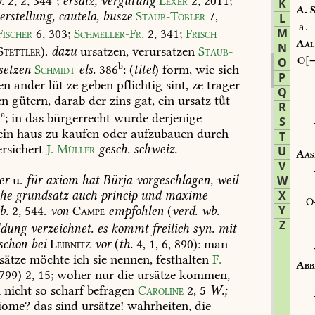
.
2,
2,
344
;
ersatz,
vergütung
Lexer
2,
2011
;
K
A.
S
erstellung,
cautela,
busze
Staub-Tobler
7,
L
a.
M
Fischer
6,
303
;
Schmeller-Fr.
2,
341
;
Frisch
Aal
N
Stettler
).
dazu
ursatzen,
verursatzen
Staub-
O
O
b
setzen
Schmidt
els.
386
:
(
titel
)
form,
wie
sich
P
en
ander
lüt
ze
geben
pflichtig
sint,
ze
trager
Q
en
gütern,
darab
der
zins
gat,
ein
ursatz
tt
R
a
4
;
in
das
bürgerrecht
wurde
derjenige
S
ein
haus
zu
kaufen
oder
aufzubauen
durch
T
rsichert
J.
Müller
gesch.
schweiz.
U
Aas
V
er
u.
für
axiom
hat
Bürja
vorgeschlagen,
weil
W
che
grundsatz
auch
princip
und
maxime
X
Y
b.
2,
544
.
von
Campe
empfohlen
(
verd.
wb.
Z
ldung
verzeichnet.
es
kommt
freilich
syn.
mit
schon
bei
Leibnitz
vor
(
th.
4,
1,
6,
890):
man
sätze
möchte
ich
sie
nennen,
festhalten
F.
Abb
799)
2,
15
;
woher
nur
die
ursätze
kommen,
l
nicht
so
scharf
befragen
Caroline
2,
5
W.;
iome?
das
sind
ursätze!
wahrheiten,
die