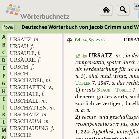
A
Deutsches Wörterbuch von Jacob Grimm und 
1
DWb
A
URSATZ
m.
,
URSA
Bd. 24, Sp. 2526
B
URSAU
f.
,
C
URSÄULE
f.
,
URSATZ
,
m.
,
in
der
URSÄURE
f.
D
,
compensatio,
später
durch
d
URSCH
f.
,
E
als
verdeutschung
für
axi
URSCH
F
u.
3).
ahd.
mhd.
ursaz,
mnd
URSCHÄDEL
m.
,
Tobler
7,
1547
.
s.
das
recht
G
URSCHAFFEN
v.;
,
1)
ersatz
Staub
-
Tobler
7,
H
URSCHALE
f.
,
dieneren
gottes
worts,
sin
I
URSCHALL
m.
,
zuo
üch
ze
vertigen,
daselb
J
URSCHATTEN
m.
,
a.
a.
o.
K
URSCHATZ
m.
,
2)
rechts-
und
geschäftsspr
URSCHAUM
m.
L
,
recompensatio
sive
jus,
quo
URSCHAUUNG
f.
,
M
1,
224;
hypothek,
unterpfan
URSCHE
N