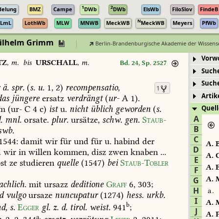
1
2
delung
BMZ
Campe
DWb
DWb
ElsWb
FiloSlov
FindeB
N
LmL
LothWb
MLW
MNWB
MeckWB
MeckWB
Meyers
PfWb
Wilhelm Grimm
Berlin-Brandenburgische Akademie der Wissens
Vorw
TZ
,
m.
bis
URSCHALL
,
m.
Bd. 24, Sp. 2527
Such
Such
ä.
spr.
(
s.
u.
1,
2)
recompensatio,
1
Artik
as
jüngere
ersatz
verdrängt
(
ur-
A
1).
om
(ur-
C
4
c)
ist
u.
nicht
üblich
geworden
(
s.
Quell
A
.
mnl.
orsate.
plur.
ursätze,
schw.
gen.
Staub-
B
swb.
C
1544
:
damit
wir
für
und
für
u.
habind
der
A.
B
D
d
wir
in
willen
kommen,
disz
zwen
knaben
...
A.
C
E
st
ze
studieren
quelle
(1547)
bei
Staub-Tobler
A.
E
F
A.
M
G
achlich.
mit
ursazz
deditione
Graff
6,
303
;
H
a.
d
vulgo
ursaze
nuncupatur
(1274)
hess.
urkb.
I
A.
M
b
d,
s.
Egger
gl.
z.
d.
tirol.
weist.
941
;
J
A.
P
a