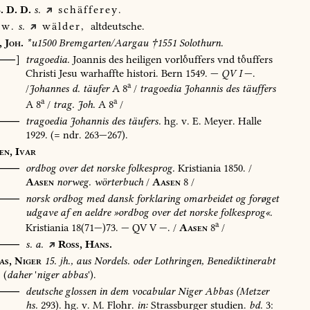
.
D.
D.
s.
schäfferey.
w.
s.
wälder,
altdeutsche.
,
Joh.
*u1500
Bremgarten/Aargau
†1551
Solothurn.
[⸺]
tragoedia.
Joannis
des
heiligen
vorluffers
vnd
tuffers
Christi
Jesu
warhaffte
histori.
Bern
1549
.
—
QV
I
—.
a
/
Johannes
d.
täufer
A
8
/
tragoedia
Johannis
des
täuffers
a
a
A
8
/
trag.
Joh.
A
8
/
⸺
tragoedia
Johannis
des
täufers.
hg.
v.
E.
Meyer.
Halle
1929
.
(=
ndr.
263—267).
en,
Ivar
⸺
ordbog
over
det
norske
folkesprog.
Kristiania
1850
.
/
Aasen
norweg.
wörterbuch
/
Aasen
8
/
O⸺
norsk
ordbog
med
dansk
forklaring
omarbeidet
og
forøget
udgave
af
en
aeldre
»ordbog
over
det
norske
folkesprog«.
a
Kristiania
18(71—)73.
—
QV
V
—.
/
Aasen
8
/
⸺
s.
a.
Ross,
Hans.
as,
Niger
15.
jh.,
aus
Nordels.
oder
Lothringen,
Benediktinerabt
(
daher
'
niger
abbas
').
⸺
deutsche
glossen
in
dem
vocabular
Niger
Abbas
(Metzer
hs.
293).
hg.
v.
M.
Flohr.
in:
Strassburger
studien.
bd.
3: