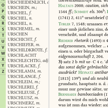
conventionalstrafe
mhd.
wb
URSCHEIDENLICH
adv.
,
O
Haltaus
2008
;
caution,
sich
URSCHEIN
m.;
,
b
P
1544
ff.;
Schmidt
els.
306
;
URSCHEL
f.
,
a
Q
(1741)
2,
411
ursatzbrief
(
URSCHEL
n.
,
R
ÜRSCHEL
n.
Tobler
7,
1548
;
ursassen
er
,
URSCHEMEL
m.
einer
umb
järlichen
zins,
d
S
,
URSCHEN
verschribt,
und
zsampt
d
T
URSCHICHT
f.
,
Riederer
rhetorik
(1493)
h
U
URSCHIEFER
m.
,
aufgenommen,
welcher
...
V
URSCHILDKRÖTE
f.
,
einen
u.
oder
bürgschaft
ve
W
URSCHLACHT
eidgenossenschaft
2,
204
.
X
URSCHLECHTIG
adj.
,
3)
satz
2
b
mit
ur-
C
4
c.
'
d
Y
URSCHLACKE
f.
,
das
sonst
dafür
gebräuchli
URSCHLAMM
m.
Z
,
ausdrückt
'
Heynatz
antibar
URSCHLANGE
f.
,
a
[1813]
139
)
und
als
neubi
URSCHLEIM
m.;
,
grundsatz,
hauptsatz
u.
ä.
URSCHLEREI
f.
,
musz
nur
gewisse
sätze,
ur
URSCHLEUSE
f.
,
Bernhardi
bambocciaden
(1
URSCHLUSZ
m.
,
darum
wirst
du
mich
woh
URSCHMERZ
m.
,
was
ist
nun
das
wieder:
ax