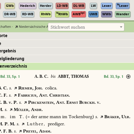
N
GWb
Hederich
Herder
LD-WB
DL-WB
LW
Lexer
Lexer
N
Spl
DR-WB
RD-WB
RhWb
RhWb
AWB
UWB
WWb
Wander
chaften
·
Niedersächsische Akademie der Wissenschaften zu Göttingen
Stichwort suchen
orte
e
ergebnis
elgliederung
enverzeichnis
A. B. C.
bis
ABBT, THOMAS
Bd. 33, Sp. 1
Bd. 33, Sp. 1
.
C.
s.
Riemer,
Joh.
colica.
.
F.
s.
Fabricius,
Ant.
Christian.
.
B.
v.
P.
s.
Pirckenstein,
Ant.
Ernst
Burckh.
v.
.
s.
Müller,
Andr.
m.
im
T.
(=
der
arme
mann
im
Tockenburg)
s.
Bräker,
Ulr.
.
P.
M.
s.
Luther,
prediger.
.
F.
B.
s.
Preyel,
Adam.