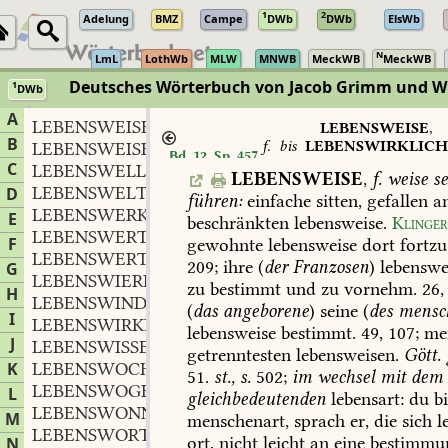
1
2
Adelung
BMZ
Campe
DWb
DWb
ElsWb
N
LmL
LothWb
MLW
MNWB
MeckWB
MeckWB
Deutsches Wörterbuch von Jacob Grimm und 
1
DWb
Berlin-Brandenburgische Akademie der Wissenschaften
·
Niedersächs
A
LEBENSWEISE
f.
,
LEBENSWEISE
,
B
f.
bis
LEBENSWIRKLICH
LEBENSWEISHEIT
f.
,
Bd. 12, Sp. 457
f.
C
LEBENSWELLE
f.
,
LEBENSWEISE
,
f.
weise
se
LEBENSWELT
f.
D
,
führen:
einfache
sitten,
gefallen
a
LEBENSWERK
n.
,
E
beschränkten
lebensweise.
Klinge
LEBENSWERTH
m.
,
F
gewohnte
lebensweise
dort
fortzu
LEBENSWERTH
adj.
,
209
;
ihre
(
der
Franzosen
)
lebenswe
G
LEBENSWIERIG
adj.
,
zu
bestimmt
und
zu
vornehm.
26,
H
LEBENSWIND
m.
,
(
das
angeborene
)
seine
(
des
mensc
I
LEBENSWIRKLICHKEIT
f.
,
lebensweise
bestimmt.
49,
107;
me
J
LEBENSWISSEN
n.
,
getrenntesten
lebensweisen.
Gött.
K
LEBENSWOCHE
51.
st.,
s.
502;
im
wechsel
mit
dem
LEBENSWOGE
f.
L
,
gleichbedeutenden
lebensart:
du
bi
LEBENSWONNE
f.
,
M
menschenart,
sprach
er,
die
sich
le
LEBENSWORT
n.
,
ort,
nicht
leicht
an
eine
bestimmu
N