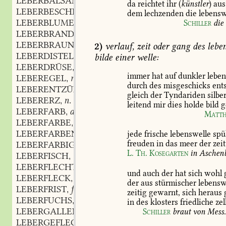
LEBERBALSAM
da
reichtet
ihr
(
künstler
)
aus
LEBERBESCHLAG
m.
,
dem
lechzenden
die
lebensw
LEBERBLUME
f.
Schiller
die
,
LEBERBRAND
m.
,
LEBERBRAUN
adj.
2)
verlauf,
zeit
oder
gang
des
lebe
,
LEBERDISTEL
f.
bilde
einer
welle:
,
LEBERDRÜSE
f.
,
immer
hat
auf
dunkler
leben
LEBEREGEL
m.
,
durch
des
misgeschicks
ents
LEBERENTZÜNDUNG
f.
,
gleich
der
Tyndariden
silber
LEBERERZ
n.
,
leitend
mir
dies
holde
bild
g
LEBERFARB
adj.
,
Matth
LEBERFARBE
f.
,
LEBERFARBEN
adj.
jede
frische
lebenswelle
spü
,
freuden
in
das
meer
der
zeit
LEBERFARBIG
adj.
,
L.
Th.
Kosegarten
in
Aschen
LEBERFISCH
m.
,
LEBERFLECHTE
f.
,
und
auch
der
hat
sich
wohl
g
LEBERFLECK
m.
,
der
aus
stürmischer
lebensw
LEBERFRIST
f.
,
zeitig
gewarnt,
sich
heraus
g
LEBERFUCHS
m.
,
in
des
klosters
friedliche
zel
LEBERGALLENGANG
m.
Schiller
braut
von
Mess
,
LEBERGEFLECHT
n.
,