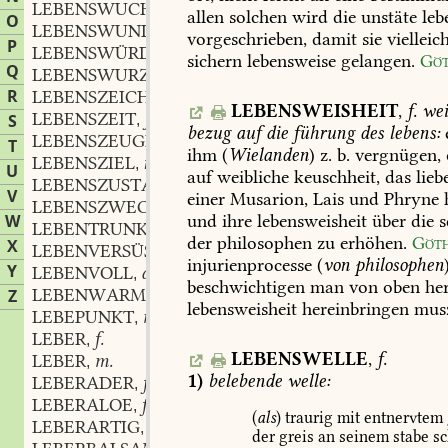
LEBENSWUCHS
m.
,
allen
solchen
wird
die
unstäte
leb
O
LEBENSWUNDE
f.
,
vorgeschrieben,
damit
sie
vielleic
P
LEBENSWÜRDIG
adj.
,
sichern
lebensweise
gelangen.
Göt
Q
LEBENSWURZEL
f.
,
R
LEBENSZEICHEN
n.
,
LEBENSWEISHEIT
,
f.
wei
LEBENSZEIT
f.
S
,
bezug
auf
die
führung
des
lebens:
LEBENSZEUGE
m.
,
T
ihm
(
Wielanden
)
z.
b.
vergnügen,
LEBENSZIEL
n.
,
U
auf
weibliche
keuschheit,
das
lieb
LEBENSZUSTAND
m.
,
V
einer
Musarion,
Lais
und
Phryne
LEBENSZWECK
m.
,
und
ihre
lebensweisheit
über
die
s
W
LEBENTRUNKEN
adj.
,
der
philosophen
zu
erhöhen.
Göt
X
LEBENVERSÜSZEND
part.
,
injurienprocesse
(
von
philosophen
Y
LEBENVOLL
adj.
,
beschwichtigen
man
von
oben
he
LEBENWARM
adj.
Z
,
lebensweisheit
hereinbringen
musz
LEBEPUNKT
m.
,
LEBER
f.
,
LEBENSWELLE
,
f.
LEBER
m.
,
1)
belebende
welle:
LEBERADER
f.
,
LEBERALOE
f.
,
(
als
)
traurig
mit
entnervtem
LEBERARTIG
adj.
,
der
greis
an
seinem
stabe
sc