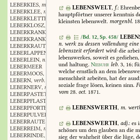
LEBERKIES
m.
,
LEBENSWELT
,
f.
:
Ehrenbe
LEBERKLEE
m.
,
hauptpförtner
unserer
kenntnis
d
LEBERKLETTE
f.
,
kleinsten
lebenswelt.
morgenbl.
18
LEBERKLOSZ
m.
,
LEBERKRANK
adj.
,
LEBE
/Bd. 12, Sp. 458/
LEBERKRANKHEIT
n.
werk
zu
dessen
vollendung
eine
LEBERKRAUT
n.
,
lebenszeit
erfordert
wird:
die
arbei
LEBERLAPPEN
m.
,
lebenswerkes,
soweit
es
gediehen,
LEBERLEIN
n.
,
und
haltung.
Niebuhr
leb.
3,
16
;
fü
LEBERMEER
welche
ernstlich
an
dem
lebenswe
LEBERMOOS
n.
,
menschheit
arbeiten,
hat
der
ausd
LEBERN
verb.
,
soziale
frage
lösen,
keinen
sinn.
F
LEBERNERV
m.
,
vom
28.
oct.
1871.
LEBERPASTETE
f.
,
LEBERPFLASTER
m.
,
LEBENSWERTH
,
m.
wert
LEBERPFORTE
f.
,
LEBERPULVER
n.
,
LEBERRAUTE
f.
,
LEBENSWERTH
,
adj.
:
es
i
LEBERREIM
m.
,
schönes
um
den
glauben
an
die
m
LEBERRINDE
f.
,
sieg
der
wahrheit
über
die
lüge,
d