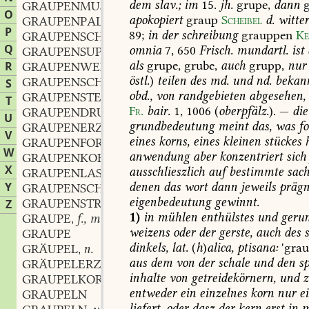
dem
slav.;
im
15.
jh.
grupe,
dann
g
GRAUPENMUS
O
apokopiert
graup
Scheibel
d.
witte
GRAUPENPALAIS
P
89
;
in
der
schreibung
grauppen
Ke
GRAUPENSCHLEIM
Q
omnia
7,
650
Frisch.
mundartl.
ist
GRAUPENSUPPE
als
grupe,
grube,
auch
grupp,
nur
R
GRAUPENWEINSUPPE
östl.
)
teilen
des
md.
und
nd.
bekann
GRAUPENSCHNEE
S
obd.,
von
randgebieten
abgesehen,
GRAUPENSTEIN
T
Fr.
bair.
1,
1006
(
oberpfälz.
).
—
die
GRAUPENDRUSE
U
grundbedeutung
meint
das,
was
f
GRAUPENERZ
V
eines
korns,
eines
kleinen
stückes
h
GRAUPENFORM
W
anwendung
aber
konzentriert
sich
GRAUPENKOBALT
X
ausschlieszlich
auf
bestimmte
sach
GRAUPENLASUR
denen
das
wort
dann
jeweils
prägn
Y
GRAUPENSCHÖRL
eigenbedeutung
gewinnt.
GRAUPENSTREICHEN
vb.
Z
,
1)
in
mühlen
enthülstes
und
gerun
GRAUPE
f., m.
,
weizens
oder
der
gerste,
auch
des
s
GRAUPE
dinkels,
lat.
(
h
)
alica,
ptisana:
'gra
GRÄUPEL
n.
,
aus
dem
von
der
schale
und
den
sp
GRÄUPELERZ
n.
,
inhalte
von
getreidekörnern,
und
z
GRAUPELKORN
n.
,
entweder
ein
einzelnes
korn
nur
ei
GRAUPELN
liefert,
oder
dasz
der
kern
erst
in
m