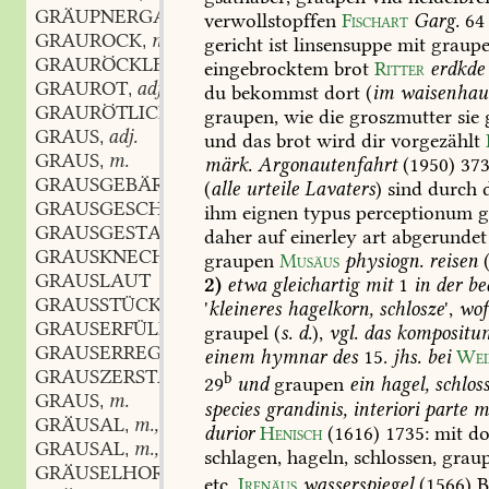
GRÄUPNERGASSE
f.
,
verwollstopffen
Fischart
Garg.
64
GRAUROCK
m.
,
gericht
ist
linsensuppe
mit
graup
GRAURÖCKLEIN
n.
,
eingebrocktem
brot
Ritter
erdkde
GRAUROT
adj.
,
du
bekommst
dort
(
im
waisenhau
GRAURÖTLICH
adj.
,
graupen,
wie
die
groszmutter
sie
GRAUS
adj.
,
und
das
brot
wird
dir
vorgezählt
GRAUS
m.
,
märk.
Argonautenfahrt
(1950)
37
GRAUSGEBÄRDE
(
alle
urteile
Lavaters
)
sind
durch
d
GRAUSGESCHICHTE
ihm
eignen
typus
perceptionum
g
GRAUSGESTALT
daher
auf
einerley
art
abgerundet
GRAUSKNECHT
graupen
Musäus
physiogn.
reisen
GRAUSLAUT
2)
etwa
gleichartig
mit
1
in
der
be
GRAUSSTÜCK
'
kleineres
hagelkorn,
schlosze
',
wof
GRAUSERFÜLLT
graupel
(
s.
d.
),
vgl.
das
kompositu
GRAUSERREGEND
einem
hymnar
des
15.
jhs.
bei
Wei
GRAUSZERSTAMPFT
b
29
und
graupen
ein
hagel,
schloss
GRAUS
m.
,
species
grandinis,
interiori
parte
mo
GRÄUSAL
m., n.
,
durior
Henisch
(1616)
1735
:
mit
do
GRAUSAL
m., n.
,
schlagen,
hageln,
schlossen,
graup
GRÄUSELHORN
n.
,
etc.
Irenäus
wasserspiegel
(1566)