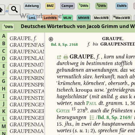
1
2
Adelung
BMZ
Campe
DWb
DWb
ElsWb
N
LmL
LothWb
MLW
MNWB
MeckWB
MeckWB
Deutsches Wörterbuch von Jacob Grimm und 
1
DWb
Berlin-Brandenburgische Akademie der Wissenschaften
·
Niedersächs
A
GRAUPE
f.
,
GRAUPE
,
B
f.
bis
GRAUPENSTEI
GRAUPENFASZ
Bd. 8, Sp. 2168
C
GRAUPENGANG
GRAUPE
,
f.
,
korn
und
korn
GRAUPENLAUF
D
durchweg
in
bestimmten
stofflich
GRAUPENMÜHLE
E
gebundenen
anwendungen.
das
wo
GRAUPENMÜLLEREI
F
vermutlich
slav.
herkunft,
nach
ab
GRAUPENRING
G
'
krümchen,
körnchen
',
obersorb.,
po
GRAUPENSPRUNG
H
tschech.
kroupa
usw.
'
getreidegra
GRAUPENSTAMPFE
I
hagelschlosze
'
(
mit
anltd.
g
aus
k
GRAUPENSTEIN
wörter,
nach
Paul
dt.
gramm.
1,
3
J
GRAUPENGEMÜSE
15
b
Götze
278
.
auch
die
frühesten
K
GRAUPENGERICHT
bezeugungen
/Bd. 8, Sp. 2169/
GRAUPENGERSTE
L
15.
jhs.,
in
zwei
der
hauptanwend
GRAUPENMAJOR
M
wortes
(
s.
u.
1;
2),
sprechen
für
ent
GRAUPENMATZ
N