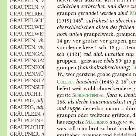
GRAUPELN
vb.
,
stückchen
zerbrochen
und
diese
zu
GRAUPELN
vb.
,
graupen
gerundet
worden
sind
'
Me
GRAUPELREGEN
m.
,
a
GRAUPELSCHAUER
m.
(1919)
146
.
zufrühest
in
abrechn
,
GRAUPELWERK
n.
oberschlesischen
akten
des
frühen
,
GRAUPELWETTER
n.
noch
unten
graupelwerk,
graupen
,
GRAUPEN
vb.
14
gr.;
vor
grutze;
vor
grupen,
ger
,
GRAUPEN
vb.
vor
cleyne
keze
1
sch.
18
gr.;
item
,
GRAUPENGANG
m.
sch.
(1421)
cod.
dipl.
Lusatiae
sup.
,
GRAUPENGASSE
f.
gruppen-,
grisvasse
ebda
59;
gib
g
,
GRAUPENKORN
n.
graupen
(
haushaltsabrechnung
)
L
,
GRAUPENMÜHLE
f.
W.;
wer
gerstene
grobe
graupen
m
,
GRAUPENSTAMPFE
f.
b
,
Colerus
hausbuch
(1645)
2,
16
;
er
GRAUPENSUPPE
f.
,
liefert
weit
wohlschmeckendere
g
GRAUPICHT
adj.
,
gerste
Schlechtendal
flora
v.
Deuts
GRAUPIG
adj.
,
168
.
als
derbe
hausmannskost
in
f
GRAUPIG
adj.
,
und
suppe:
der
erbar
mann
...
dörr
GRÄUPLEIN
n.
,
graupen
oder
weitzene
grützen,
d
GRÄUPLEINERZ
n.
,
hauszspeisz
Mathesius
ausgew.
w.
GRAUPLICHT
adj.
,
was
soll
man
brot
zu
brot
brocken
GRÄUPNER
m.
,
gsathaber,
graupen
vnd
heidelbre