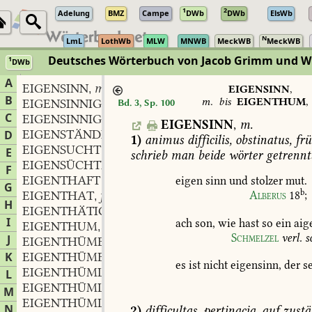
1
2
Adelung
BMZ
Campe
DWb
DWb
ElsWb
N
LmL
LothWb
MLW
MNWB
MeckWB
MeckWB
Deutsches Wörterbuch von Jacob Grimm und 
1
DWb
Berlin-Brandenburgische Akademie der Wissenschaften
·
Niedersächs
A
EIGENSINN
m.
,
EIGENSINN
,
B
m.
bis
EIGENTHUM
,
EIGENSINNIG
Bd. 3, Sp. 100
C
EIGENSINNIGKEIT
f.
,
EIGENSINN
,
m.
EIGENSTÄNDIG
D
1)
animus
difficilis,
obstinatus,
frü
EIGENSUCHT
f.
,
E
schrieb
man
beide
wörter
getrennt
EIGENSÜCHTIG
F
EIGENTHAFT
eigen
sinn
und
stolzer
mut.
G
b
EIGENTHAT
f.
Alberus
18
;
,
H
EIGENTHÄTIG
I
ach
son,
wie
hast
so
ein
aig
EIGENTHUM
n.
,
Schmelzel
verl.
s
J
EIGENTHÜMER
m.
,
K
EIGENTHÜMERIN
f.
,
es
ist
nicht
eigensinn,
der
se
EIGENTHÜMLICH
L
EIGENTHÜMLICH
M
EIGENTHÜMLICHKEIT
f.
,
N
2)
difficultas,
pertinacia,
auf
zustä