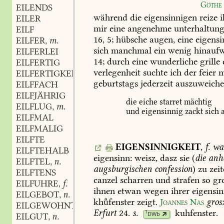
Göthe
EILENDS
während
die
eigensinnigen
reize
i
EILER
mir
eine
angenehme
unterhaltun
EILF
16,
5;
hübsche
augen,
eine
eigensi
EILFER
m.
,
sich
manchmal
ein
wenig
hinaufw
EILFERLEI
14;
durch
eine
wunderliche
grille
EILFERTIG
verlegenheit
suchte
ich
der
feier
m
EILFERTIGKEIT
f.
,
geburtstags
jederzeit
auszuweiche
EILFFACH
EILFJÄHRIG
die
eiche
starret
mächtig
EILFLUG
m.
,
und
eigensinnig
zackt
sich
a
EILFMAL
EILFMALIG
EILFTE
EIGENSINNIGKEIT
,
f.
wa
EILFTEHALB
eigensinn:
weisz,
dasz
sie
(
die
anh
EILFTEL
n.
,
augsburgischen
confession
)
zu
zeit
EILFTENS
canzel
scharren
und
strafen
so
gr
EILFUHRE
f.
,
ihnen
etwan
wegen
ihrer
eigensin
EILGEBOT
n.
,
khfenster
zeigt.
Joannes
Nas
gros
EILGEWOHNT
Erfurt
24
.
s.
kuhfenster
.
1
DWb
EILGUT
n.
,