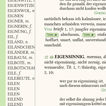
EIGENWITZ
m.
,
den
ihr
gemahl,
der
eigensi
EIGENWITZIG
durchaus
nicht
kaufen
wollt
EIGENWOL
n.
,
Göking
EIGNEN
natürlich
bekam
ich
kalmäuser,
i
EIGNER
m.
,
manchen
schnöden
verweis,
manc
EIGNERIN
f.
,
Voss
briefe
1,
17
;
jungfer
eigensin
EIGNUNG
f.
,
abschaum
,
einfa
1
1
DWb
DWb
EIL
f.
,
hoffart
,
unart,
unflat,
unverstand
EILAND
n.
,
unschuld.
EILÄNDCHEN
n.
,
EILÄNDER
m.
,
EIGENSINNIG
,
morosus,
di
EILBAUM
m.
,
nicht
eigensinnig,
nicht
zornig,
ni
EILBOTE
m.
,
weinseufer.
Tit.
1,
7;
thürstig,
eige
EILBOTSCHAFT
f.
,
2,
10
;
EILE
f.
,
EILEBEUTE
m.
,
wer
gar
zu
eigensinnig
ist,
EILEN
nach
diesem
münzcours
sic
EILEN
Gö
EILEN
EILEND
der
selbst
die
ahnung
jeder
mit
eigensinnigem
krittel
mi
EILEND