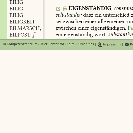
EILIG
EIGENSTÄNDIG
,
constans
EILIG
selbständig:
dasz
ein
unterschied
z
EILIG
sei
zwischen
einer
allgemeinen
ur
EILIGKEIT
zwischen
einer
eigenständigen.
Ph
EILMARSCH
m.
,
ein
eigenständig
wort,
substantiv
EILPOST
f.
,
115,
88
.
EILSCHRITT
m.
,
©
Kompetenzzentrum - Trier Center for Digital Humanities
|
Impressum
|
Ko
EILUNG
f.
,
EILWAGEN
m.
,
EIGENSUCHT
,
f.
privatae
u
EILZINS
m.
,
cupiditas,
selbstsucht:
EILZUG
m.
,
er
liebt
des
guten
blüt
und
fr
EIM
und
hasset
trotz
und
eigensu
EIMER
m.
,
Voss
EIMER
f.
,
EIMERCHEN
n.
,
uns
theilte
vielfach
gott
die
EIMERFASZ
n.
,
damit
wir
nicht
zu
eigensuc
EIMERIG
das
menschenherz
ernieder
EIMERKETTE
f.
,
EIMERKUNST
EIMERLEIN
n.
,
EIGENSÜCHTIG
,
eigennüt
EIMERTRÄGER
m.
,