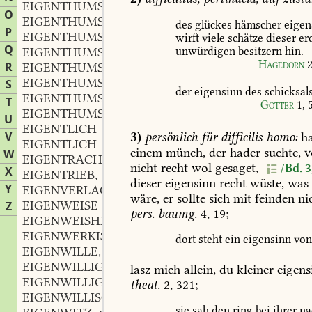
EIGENTHUMSERWERB
m.
,
O
EIGENTHUMSHERR
m.
,
des
glückes
hämscher
eigen
P
EIGENTHUMSKLAGE
f.
wirft
viele
schätze
dieser
er
,
Q
unwürdigen
besitzern
hin.
EIGENTHUMSLOS
Hagedorn
2
R
EIGENTHUMSRECHT
n.
,
EIGENTHUMSÜBERTRAGUNG
f.
S
,
der
eigensinn
des
schicksals
EIGENTHUMSVERLUST
m.
,
T
Gotter
1,
EIGENTHUMSVERTRAG
m.
,
U
EIGENTLICH
V
3)
persönlich
für
difficilis
homo:
ha
EIGENTLICH
einem
münch,
der
hader
suchte,
v
W
EIGENTRACHT
f.
,
nicht
recht
wol
gesaget,
/Bd. 3
X
EIGENTRIEB
m.
,
dieser
eigensinn
recht
wüste,
was
Y
EIGENVERLAG
m.
,
wäre,
er
sollte
sich
mit
feinden
ni
EIGENWEISE
Z
pers.
baumg.
4,
19;
EIGENWEISHEIT
f.
,
EIGENWERKISCH
dort
steht
ein
eigensinn
vo
EIGENWILLE
m.
,
EIGENWILLIG
lasz
mich
allein,
du
kleiner
eigens
EIGENWILLIGKEIT
f.
,
theat.
2,
321
;
EIGENWILLISCH
sie
sah
den
ring
bei
ihrer
na