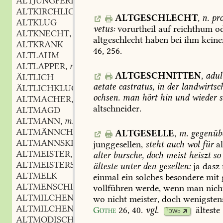
ALTJUNGFERLICH
ALTKIRCHLICH
ALTGESCHLECHT
,
n.
pr
ALTKLUG
vetus:
vorurtheil
auf
reichthum
od
ALTKNECHT
m.
,
altgeschlecht
haben
bei
ihm
keine
ALTKRANK
46,
256
.
ALTLAHM
ALTLAPPER
m.
,
ALTGESCHNITTEN
,
adul
ÄLTLICH
aetate
castratus,
in
der
landwirtsc
ÄLTLICHKLUG
ochsen.
man
hört
hin
und
wieder
s
ALTMACHER
m.
,
altschneider.
ALTMAGD
ALTMANN
m.
,
ALTMÄNNCHEN
n.
,
ALTGESELLE
,
m.
gegenüb
ALTMANNSKRAUT
n.
,
junggesellen,
steht
auch
wol
für
al
ALTMEISTER
m.
,
alter
bursche,
doch
meist
heiszt
so
ALTMEISTERSPRUCH
m.
,
älteste
unter
den
gesellen:
ja
dasz
ALTMELK
einmal
ein
solches
besondere
mit
ALTMENSCHLICH
vollführen
werde,
wenn
man
nich
ALTMILCHEN
wo
nicht
meister,
doch
wenigsten
ALTMILCHEND
Göthe
26,
40
.
vgl.
älteste
1
DWb
ALTMODISCH