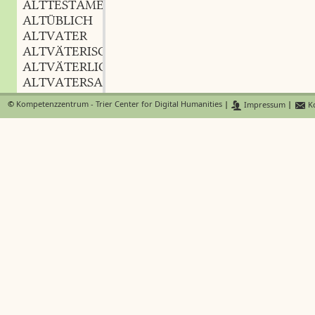
ALTTESTAMENTLICH
ALTÜBLICH
ALTVATER
ALTVÄTERISCH
ALTVÄTERLICH
ALTVATERSANG
m.
,
ALTVERFALLEN
©
Kompetenzzentrum - Trier Center for Digital Humanities
|
Impressum
|
Ko
ALTVERLEBT
ALTVERSTÄNDIG
ALTVERTRAUT
ALTVETTELISCH
ALTVORDEREN
ALTWACHS
ALTWALD
m.
,
ALTWASSER
n.
,
ALTWEIB
n.
,
ALTWEIBERGEWÄSCH
n.
,
ALTWEIBERKOPF
m.
,
ALTWEIBERSOMMER
ALTWEIBISCH
ALTWEIBLICH