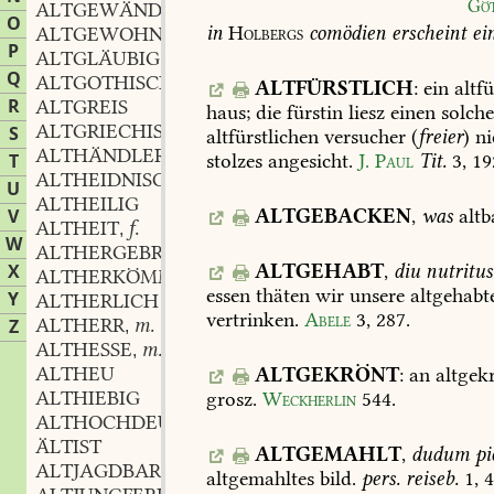
Gö
ALTGEWÄNDER
m.
,
O
in
Holbergs
comödien
erscheint
ei
ALTGEWOHNT
P
ALTGLÄUBIG
Q
ALTGOTHISCH
ALTFÜRSTLICH
:
ein
altfü
R
ALTGREIS
haus;
die
fürstin
liesz
einen
solch
ALTGRIECHISCH
S
altfürstlichen
versucher
(
freier
)
ni
ALTHÄNDLER
m.
,
T
stolzes
angesicht.
J.
Paul
Tit.
3,
19
ALTHEIDNISCH
U
ALTHEILIG
V
ALTGEBACKEN
,
was
altb
ALTHEIT
f.
,
W
ALTHERGEBRACHT
X
ALTGEHABT
,
diu
nutritus
ALTHERKÖMMLICH
essen
thäten
wir
unsere
altgehabt
Y
ALTHERLICH
vertrinken.
Abele
3,
287
.
ALTHERR
m.
Z
,
ALTHESSE
m.
,
ALTHEU
ALTGEKRÖNT
:
an
altgek
ALTHIEBIG
grosz.
Weckherlin
544
.
ALTHOCHDEUTSCH
ÄLTIST
ALTGEMAHLT
,
dudum
pi
ALTJAGDBAR
altgemahltes
bild.
pers.
reiseb.
1,
4