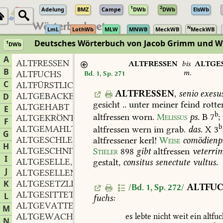
1
2
Adelung
BMZ
Campe
DWb
DWb
ElsWb
N
LmL
LothWb
MLW
MNWB
MeckWB
MeckWB
Deutsches Wörterbuch von Jacob Grimm und 
1
DWb
Berlin-Brandenburgische Akademie der Wissenschaften
·
Niedersächs
A
ALTFRESSEN
ALTFRESSEN
bis
ALTGE
B
m.
ALTFUCHS
Bd. 1, Sp. 271
C
ALTFÜRSTLICH
ALTFRESSEN
,
senio
exesus
ALTGEBACKEN
D
gesicht
..
unter
meiner
feind
rotte
ALTGEHABT
E
b
altfressen
worn.
Melissus
ps.
B
7
;
ALTGEKRÖNT
F
b
ALTGEMAHLT
altfressen
wern
im
grab.
das.
X
3
G
ALTGESCHLECHT
n.
altfressener
kerl!
Weise
comödienp
,
H
ALTGESCHNITTEN
Stieler
898
gibt
altfressen
veterri
I
ALTGESELLE
m.
gestalt,
consitus
senectute
vultus.
,
J
ALTGESELLENSTAND
m.
,
K
ALTGESETZLICH
ALTFU
/Bd. 1, Sp. 272/
ALTGESITTET
L
fuchs:
ALTGEVATTER
m.
,
M
ALTGEWACHSEN
es
lebte
nicht
weit
ein
altfuc
N