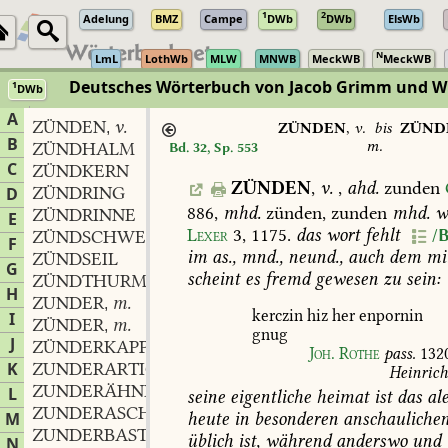
1
2
Adelung
BMZ
Campe
DWb
DWb
ElsWb
N
LmL
LothWb
MLW
MNWB
MeckWB
MeckWB
Deutsches Wörterbuch von Jacob Grimm und 
1
DWb
Berlin-Brandenburgische Akademie der Wissenschaften
·
Niedersächs
A
ZÜNDEN
v.
,
ZÜNDEN
,
v.
bis
ZÜND
B
m.
ZÜNDHALM
Bd. 32, Sp. 553
C
ZÜNDKERN
ZÜNDEN
,
v.
,
ahd.
zunden
ZÜNDRING
D
886
,
mhd.
zünden,
zunden
mhd.
w
ZÜNDRINNE
E
Lexer
3,
1175
.
das
wort
fehlt
/B
ZÜNDSCHWEFEL
F
im
as.,
mnd.,
neund.,
auch
dem
mit
ZÜNDSEIL
G
scheint
es
fremd
gewesen
zu
sein:
ZÜNDTHURM
H
ZUNDER
m.
,
kerczin
hiz
her
enpornin
I
ZÜNDER
m.
,
gnug
J
ZÜNDERKAPPE
Joh.
Rothe
pass.
132
K
ZUNDERARTIG
adj.
,
Heinrich
ZUNDERÄHNLICH
adj.
L
,
seine
eigentliche
heimat
ist
das
ale
ZUNDERASCHE
f.
,
M
heute
in
besonderen
anschauliche
ZUNDERBAST
m.
,
üblich
ist,
während
anderswo
und
N