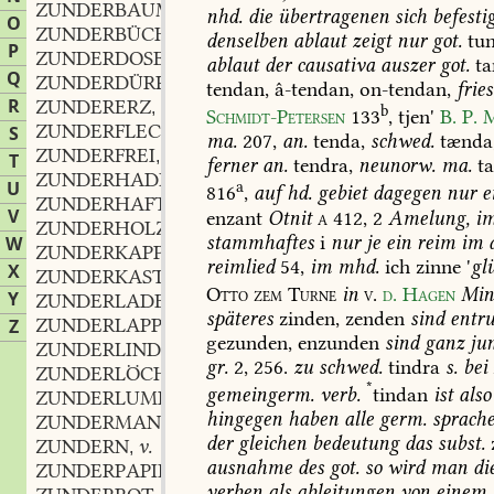
ZUNDERBAUM
m.
,
nhd.
die
übertragenen
sich
befesti
O
ZUNDERBÜCHSE
f.
,
denselben
ablaut
zeigt
nur
got.
tun
P
ZUNDERDOSE
f.
,
ablaut
der
causativa
auszer
got.
ta
Q
ZUNDERDÜRR
adj.
,
tendan,
â-tendan,
on-tendan,
frie
R
ZUNDERERZ
n.
,
b
Schmidt-Petersen
133
,
tjen'
B.
P.
M
ZUNDERFLECK
m.
S
,
ma.
207
,
an.
tenda,
schwed.
tænda
ZUNDERFREI
adj.
,
T
ferner
an.
tendra,
neunorw.
ma.
ta
ZUNDERHADERN
U
a
816
,
auf
hd.
gebiet
dagegen
nur
e
ZUNDERHAFT
adj.
,
V
enzant
Otnit
a
412,
2
Amelung,
i
ZUNDERHOLZ
n.
,
stammhaftes
i
nur
je
ein
reim
im
a
W
ZUNDERKAPPE
f.
,
reimlied
54,
im
mhd.
ich
zinne
'
gl
X
ZUNDERKASTEN
m.
,
Otto
zem
Turne
in
v
.
d.
Hagen
Min
Y
ZUNDERLADE
f.
,
späteres
zinden,
zenden
sind
entru
ZUNDERLAPPEN
m.
Z
,
gezunden,
enzunden
sind
ganz
ju
ZUNDERLINDE
f.
,
gr.
2,
256
.
zu
schwed.
tindra
s.
bei
ZUNDERLÖCHERPILZ
m.
,
*
gemeingerm.
verb.
tindan
ist
also
ZUNDERLUMPEN
hingegen
haben
alle
germ.
sprach
ZUNDERMANN
m.
,
der
gleichen
bedeutung
das
subst.
ZUNDERN
v.
,
ausnahme
des
got.
so
wird
man
di
ZUNDERPAPIER
n.
,
verben
als
ableitungen
von
einem