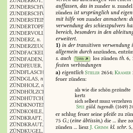
ZUNDERROT
adj.
,
auffassen,
das
in
zunder
u.
zundel
ZUNDERSCHWAMM
m.
,
zünden
ist
ursprünglich
und
eigen
ZUNDERSCHWARZ
adj.
,
mit
hilfe
von
zunder
anmachen:
d
ZUNDERSTEIN
m.
,
verwendung
des
schieszpulvers
ha
ZUNDERTOPF
m.
,
bereich,
besonders
in
den
ableitun
ZUNDERVOLL
adj.
,
erweitert.
ZUNDERZ
n.
,
1)
in
der
transitiven
verwendung
i
ZUNDERZEUG
n.
,
allgemein
durch
anzünden,
entzü
ZÜNDFACKEL
f.
,
s.
auch
los
zünden
th.
6,
1
ZÜNDFADEN
m.
DWb
,
festen
verbindungen
ZÜNDFEUER
n.
,
ZÜNDFLASCHE
a)
eigentlich
Stieler
2654
;
Kramer
ZÜNDGLAS
n.
feuer
zünden:
,
ZÜNDHOLZ
n.
,
als
wie
die
schön
gezündte
ZÜNDHÖLZCHEN
n.
,
kertz
ZÜNDHÜTCHEN
n.
,
sich
selbest
musz
verzehren
ZÜNDKNOTEN
m.
,
Spee
güld.
tugendb.
(1649)
2
ZÜNDKOHLE
f.
,
er
schlug
feuer
seine
pfeife
zu
zün
ZÜNDKRAFT
f.
,
75
G.;
(
eine
äbtissin,
)
die
...
ihre
zo
ZÜNDKRAUT
n.
,
zünden
...
liesz
J.
Grimm
kl.
schr.
5,
ZÜNDKUGEL
f.
,