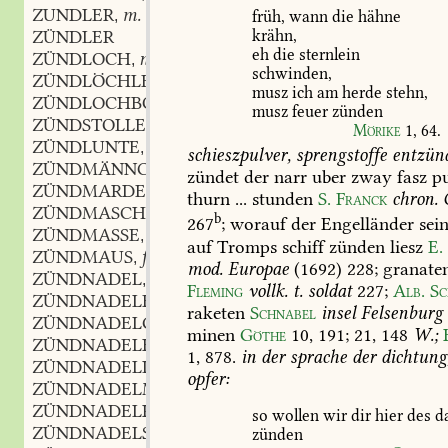
ZUNDLER
m.
,
früh,
wann
die
hähne
ZÜNDLER
krähn,
eh
die
sternlein
ZÜNDLOCH
n.
,
schwinden,
ZÜNDLÖCHLEIN
n.
,
musz
ich
am
herde
stehn,
ZÜNDLOCHBOHRER
musz
feuer
zünden
ZÜNDSTOLLEN
Mörike
1,
64
.
ZÜNDLUNTE
f.
,
schieszpulver,
sprengstoffe
entzün
ZÜNDMÄNNCHEN
n.
,
zündet
der
narr
uber
zway
fasz
pu
ZÜNDMARDER
m.
,
thurn
...
stunden
S.
Franck
chron.
ZÜNDMASCHINE
f.
,
b
267
;
worauf
der
Engelländer
sei
ZÜNDMASSE
f.
,
auf
Tromps
schiff
zünden
liesz
E.
ZÜNDMAUS
f.
,
mod.
Europae
(1692)
228
;
granate
ZÜNDNADEL
f.
,
Fleming
vollk.
t.
soldat
227
;
Alb.
Sc
ZÜNDNADELFLINTE
raketen
Schnabel
insel
Felsenburg
ZÜNDNADELGEWEHR
minen
Göthe
10,
191
;
21,
148
W.;
ZÜNDNADELHAFT
1,
878
.
in
der
sprache
der
dichtung
ZÜNDNADELLAMPE
opfer:
ZÜNDNADELMÄSZIG
ZÜNDNADELPATRONE
so
wollen
wir
dir
hier
des
d
ZÜNDNADELSCHÜTZE
zünden