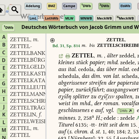
1
2
Adelung
BMZ
Campe
DWb
DWb
ElsWb
N
LmL
LothWb
MLW
MNWB
MeckWB
MeckWB
Deutsches Wörterbuch von Jacob Grimm und 
1
DWb
Berlin-Brandenburgische Akademie der Wissenschaften
·
Niedersächs
A
ZETTEL
m.
,
ZETTEL
,
B
m.
bis
ZETTELSCHREIB
ZETTEL-
Bd. 31, Sp. 814
C
ZETTELBANK
f.
,
ZETTEL
,
m.
,
älter
zeddel,
z
ZETTELBÜRGER
m.
D
,
kleines
stück
papier;
mhd.
zedele,
z
ZETTELGELD
n.
,
E
aus
ital.
cedola,
das
über
mlat.
ced
ZETTELKASTEN
m.
,
F
schedula,
das
dim.
von
lat.
scheda
ZETTELKATALOG
m.
,
abgerissener
streifen
der
papiersta
G
ZETTELLEUTE
papier,
zurückführt;
ausgangswort
H
ZETTELMANN
m.
,
σχίδη
splitter
zu
σχίζειν
spalten,
ze
I
ZETTELSCHREIBER
m.
,
weist
im
mhd.,
der
roman.
vocalfa
J
ZETTELTRÄGER
m.
,
geschlossenes
e
auf,
vgl.
1
DWb
K
ZETTELIN
f.
,
a
minnes.
2,
258
H.;
edele
:
zedele
A
ZETTELWEISE
adv.
L
,
Titurel
6135
;
-tt-
tritt
seit
dem
15.
ZETTEL
m.
,
M
auf
(
s.
chron.
d.
st.
1,
40;
184;
2,
53
ZETTEL
N
683
[
Nürnberg
];
32,
55
[
Augsburg