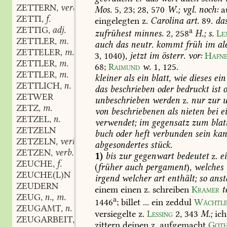
ZETTERN
verb.
,
Mos.
5,
23
;
28,
570
W.;
vgl.
noch:
a
ZETTI
f.
,
eingelegten
z.
Carolina
art.
89.
da
ZETTIG
adj.
,
a
zufrühest
minnes.
2,
258
H.;
s.
Le
ZETTLER
m.
,
auch
das
neutr.
kommt
früh
im
al
ZETTELER
m.
,
3,
1040
),
jetzt
im
österr.
vor:
Hafn
ZETTLER
m.
,
68
;
Raimund
w.
1,
125
.
ZETTLER
m.
,
kleiner
als
ein
blatt,
wie
dieses
ein
ZETTLICH
n.
,
das
beschrieben
oder
bedruckt
ist
o
ZETWER
unbeschrieben
werden
z.
nur
zur
u
ZETZ
m.
,
von
beschriebenen
als
nieten
bei
ei
ZETZEL
n.
,
verwendet;
im
gegensatz
zum
blatt
ZETZELN
buch
oder
heft
verbunden
sein
kan
ZETZELN
verb.
,
abgesondertes
stück.
ZETZEN
verb.
,
1)
bis
zur
gegenwart
bedeutet
z.
e
ZEUCHE
f.
,
(
früher
auch
pergament
),
welches
ZEUCHE(L)N
irgend
welcher
art
enthält;
so
anst
ZEUDERN
einem
einen
z.
schreiben
Kramer
t
ZEUG
n., m.
,
a
1446
;
billet
...
ein
zeddul
Wächtl
ZEUGAMT
n.
,
versiegelte
z.
Lessing
2,
343
M.;
ich
ZEUGARBEIT
f.
,
zittern
deinen
z.
aufgemacht
Göt