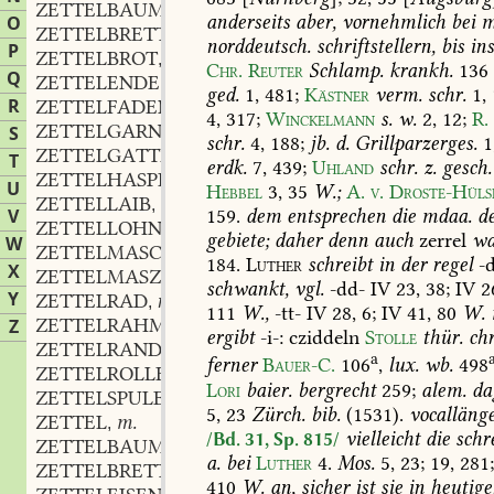
ZETTELBAUM
m.
,
anderseits
aber,
vornehmlich
bei
mi
O
ZETTELBRETT
n.
,
norddeutsch.
schriftstellern,
bis
in
P
ZETTELBROT
n.
,
Chr.
Reuter
Schlamp.
krankh.
136
Q
ZETTELENDE
n.
,
ged.
1,
481
;
Kästner
verm.
schr.
1,
R
ZETTELFADEN
m.
,
4,
317
;
Winckelmann
s.
w.
2,
12
;
R.
ZETTELGARN
n.
S
,
schr.
4,
188
;
jb.
d.
Grillparzerges.
1
ZETTELGATTER
n.
,
T
erdk.
7,
439
;
Uhland
schr.
z.
gesch.
ZETTELHASPEL
f.
,
U
Hebbel
3,
35
W.;
A.
v.
Droste-Hüls
ZETTELLAIB
m.
,
V
159
.
dem
entsprechen
die
mdaa.
de
ZETTELLOHN
m.
,
gebiete;
daher
denn
auch
zerrel
wa
W
ZETTELMASCHINE
f.
,
184
.
Luther
schreibt
in
der
regel
-d
X
ZETTELMASZ
f.
,
schwankt,
vgl.
-dd-
IV
23,
38;
IV
2
Y
ZETTELRAD
n.
,
111
W.,
-tt-
IV
28,
6;
IV
41,
80
W.
ZETTELRAHMEN
m.
Z
,
ergibt
-i-:
cziddeln
Stolle
thür.
chr
ZETTELRAND
m.
,
a
ferner
Bauer-C.
106
,
lux.
wb.
498
ZETTELROLLE
f.
,
Lori
baier.
bergrecht
259
;
alem.
da
ZETTELSPULE
f.
,
5,
23
Zürch.
bib.
(1531).
vocalläng
ZETTEL
m.
,
vielleicht
die
schr
/Bd. 31, Sp. 815/
ZETTELBAUM
m.
,
a.
bei
Luther
4
.
Mos.
5,
23;
19,
281
ZETTELBRETT
n.
,
410
W.
an,
sicher
ist
sie
in
heutige