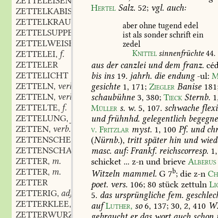
ZETTELEISEN
n.
,
Hertel
Salz.
52
;
vgl.
auch:
ZETTELKABIS
m.
,
ZETTELKRAUT
n.
,
aber
ohne
tugend
edel
ZETTELSUPPE
f.
,
ist
als
sonder
schrift
ein
ZETTELWEISE
adv.
zedel
,
Knittel
sinnenfrüchte
44
.
ZETTELEI
f.
,
ZETTELER
aus
der
canzlei
und
dem
franz.
céd
ZETTELICHT
bis
ins
19.
jahrh.
die
endung
-ul:
M
ZETTELN
verb.
gesichte
1,
171
;
Ziegler
Banise
181
,
ZETTELN
verb.
schaubühne
3,
380;
Tieck
Sternb.
1
,
ZETTELTE
f.
Müller
s.
w.
5,
107
.
schwache
flexi
,
ZETTELUNG
f.
und
frühnhd.
gelegentlich
begegne
,
ZETTEN
verb.
v.
Fritzlar
myst.
1,
100
Pf.
und
chr
,
ZETTENSCHEISZ
f.
(
Nürnb.
),
tritt
später
hin
und
wied
,
ZETTENSCHAUFEL
f.
masc.
auf:
Frankf.
reichscorresp.
1,
,
ZETTER
m.
schicket
...
z-n
und
brieve
Alberus
,
ZETTER
m.
b
,
Witzeln
mammel.
G
7
;
die
z-n
Ch
ZETTER
poet.
vers.
106
;
80
stück
zettuln
Li
ZETTERIG
adj.
,
5
.
das
ursprüngliche
fem.
geschlec
ZETTERKLEE
m.
,
auf
Luther,
so
6,
137
;
30,
2,
410
W.
ZETTERWURZ
f.
,
gebraucht
er
das
wort
auch
schon
m