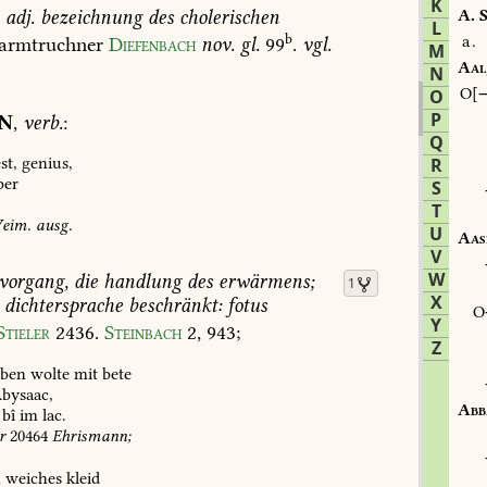
K
adj.
bezeichnung
des
cholerischen
A.
S
L
b
a.
rmtruchner
Diefenbach
nov.
gl.
99
.
vgl.
M
Aal
N
O
O
P
N
,
verb.
:
Q
st,
genius,
R
ber
S
T
eim.
ausg.
U
Aas
V
W
vorgang,
die
handlung
des
erwärmens;
1
X
dichtersprache
beschränkt:
fotus
Y
Stieler
2436
.
Steinbach
2,
943
;
Z
ben
wolte
mit
bete
bysaac,
Abb
bî
im
lac.
r
20464
Ehrismann;
n
weiches
kleid