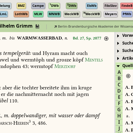
1
2
delung
BMZ
Campe
DWb
DWb
ElsWb
FiloSlov
FindeB
N
LmL
LothWb
MLW
MNWB
MeckWB
MeckWB
Meyers
PfWb
Wilhelm Grimm
Berlin-Brandenburgische Akademie der Wissens
Vorw
,
m.
bis
WARMWASSERBAD
,
n.
Bd. 27, Sp. 2077
Such
Such
s
tempelgerät:
und
Hyram
macht
ouch
Artik
nwel
und
wermtöph
und
grosze
köpf
Mentels
mdophen
43;
wermtopf
Merzdorf
Quell
A
B
C
:
aber
die
tochter
bereitete
ihm
im
kruge
A.
B
D
er
die
nachmitternacht
noch
mit
jagen
A.
C
E
ibel
110
.
A.
E
F
A.
M
G
R
,
m.
doppelwandiger,
mit
wasser
oder
dampf
H
a.
3
I
arsch-Heeren
3,
486.
A.
M
J
A.
P