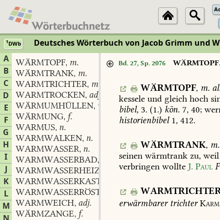
A
Deutsches Wörterbuch von Jacob Grimm und 
1
DWb
A
WÄRMTOPF
m.
,
WÄRMTOPF
Bd. 27, Sp. 2076
B
WÄRMTRANK
m.
,
C
WARMTRICHTER
m.
,
WÄRMTOPF
,
m.
al
WARMTROCKEN
adj.
D
,
kessele
und
gleich
hoch
si
WÄRMUMHÜLLEN
verb.
,
E
bibel,
3
.
(1.)
kön.
7,
40
;
wer
WÄRMUNG
f.
,
F
historienbibel
1,
412
.
WARMUS
n.
,
G
WARMWALKEN
n.
,
H
WÄRMTRANK
,
m.
WARMWASSER
n.
,
seinen
wärmtrank
zu,
weil
I
WARMWASSERBAD
n.
,
verbringen
wollte
J.
Paul
F
J
WARMWASSERHEIZUNG
f.
,
K
WARMWASSERKASTEN
m.
,
WARMTRICHTE
WARMWASSERRÖSTE
f.
L
,
WARMWEICH
adj.
erwärmbarer
trichter
Karm
,
M
WÄRMZANGE
f.
,
N