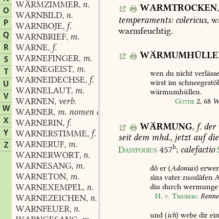
WÄRMZIMMER
n.
,
WARMTROCKEN
,
O
WARNBILD
n.
,
temperaments:
colericus,
wa
P
WARNBOJE
f.
,
warmfeuchtig.
Q
WARNBRIEF
m.
,
R
WARNE
f.
,
WÄRMUMHÜLLE
WARNEFINGER
m.
S
,
WARNEGEIST
m.
,
T
wen
du
nicht
verlässe
WARNEIDECHSE
f.
,
wirst
im
schneegestö
U
WARNELAUT
m.
,
wärmumhüllen.
V
WARNEN
verb.
Göthe
2,
68
W
,
W
WARNER
m. nomen agentis
,
X
WARNERIN
f.
,
WÄRMUNG
,
f.
der
Y
WARNERSTIMME
f.
,
seit
dem
mhd.,
jetzt
auf
die
WARNERUF
m.
Z
,
b
Dasypodius
457
;
calefactio
WARNERWORT
n.
,
WARNESANG
m.
,
dô
er
(
Adonias
)
erwer
WARNETON
m.
sîns
vater
zuoslâfen
A
,
diu
durch
wermunge
WARNEXEMPEL
n.
,
H.
v.
Trimberg
Renne
WARNEZEICHEN
n.
,
WARNFEUER
n.
,
und
(
ich
)
webe
dir
ei