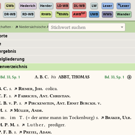
N
GWb
Hederich
Herder
LD-WB
DL-WB
LW
Lexer
Lexer
N
Spl
DR-WB
RD-WB
RhWb
RhWb
AWB
UWB
WWb
Wander
chaften
·
Niedersächsische Akademie der Wissenschaften zu Göttingen
Stichwort suchen
orte
e
ergebnis
elgliederung
enverzeichnis
A. B. C.
bis
ABBT, THOMAS
Bd. 33, Sp. 1
Bd. 33, Sp. 1
.
C.
s.
Riemer,
Joh.
colica.
.
F.
s.
Fabricius,
Ant.
Christian.
.
B.
v.
P.
s.
Pirckenstein,
Ant.
Ernst
Burckh.
v.
.
s.
Müller,
Andr.
m.
im
T.
(=
der
arme
mann
im
Tockenburg)
s.
Bräker,
Ulr.
.
P.
M.
s.
Luther,
prediger.
.
F.
B.
s.
Preyel,
Adam.