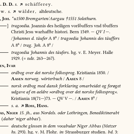
.
D.
D.
s.
schäfferey.
w.
s.
wälder,
altdeutsche.
,
Joh.
*u1500
Bremgarten/Aargau
†1551
Solothurn.
[⸺]
tragoedia.
Joannis
des
heiligen
vorluffers
vnd
tuffers
Christi
Jesu
warhaffte
histori.
Bern
1549
.
—
QV
I
—.
a
/
Johannes
d.
täufer
A
8
/
tragoedia
Johannis
des
täuffers
a
a
A
8
/
trag.
Joh.
A
8
/
⸺
tragoedia
Johannis
des
täufers.
hg.
v.
E.
Meyer.
Halle
1929
.
(=
ndr.
263—267).
en,
Ivar
⸺
ordbog
over
det
norske
folkesprog.
Kristiania
1850
.
/
Aasen
norweg.
wörterbuch
/
Aasen
8
/
O⸺
norsk
ordbog
med
dansk
forklaring
omarbeidet
og
forøget
udgave
af
en
aeldre
»ordbog
over
det
norske
folkesprog«.
a
Kristiania
18(71—)73.
—
QV
V
—.
/
Aasen
8
/
⸺
s.
a.
Ross,
Hans.
as,
Niger
15.
jh.,
aus
Nordels.
oder
Lothringen,
Benediktinerabt
(
daher
'
niger
abbas
').
⸺
deutsche
glossen
in
dem
vocabular
Niger
Abbas
(Metzer
hs.
293).
hg.
v.
M.
Flohr.
in:
Strassburger
studien.
bd.
3: