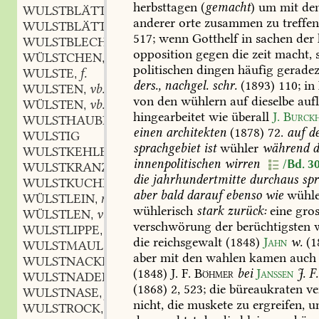
herbsttagen
(
gemacht
)
um
mit
de
WULSTBLÄTTERPILZ
m.
,
anderer
orte
zusammen
zu
treffe
WULSTBLÄTTERSCHWAMM
m.
,
517;
wenn
Gotthelf
in
sachen
der
WULSTBLECH
n.
,
opposition
gegen
die
zeit
macht,
WÜLSTCHEN
n.
,
politischen
dingen
häufig
gerade
WULSTE
f.
,
ders.,
nachgel.
schr.
(1893)
110;
in
WULSTEN
vb.
,
von
den
wühlern
auf
dieselbe
auf
WÜLSTEN
vb.
,
hingearbeitet
wie
überall
J.
Burck
WULSTHAUBE
f.
,
einen
architekten
(1878)
72
.
auf
d
WULSTIG
sprachgebiet
ist
wühler
während
d
WULSTKEHLE
f.
,
innenpolitischen
wirren
/Bd. 30
WULSTKRANZ
m.
,
die
jahrhundertmitte
durchaus
spr
WULSTKUCHEN
m.
,
aber
bald
darauf
ebenso
wie
wühle
WÜLSTLEIN
n.
,
wühlerisch
stark
zurück:
eine
gros
WÜLSTLEN
vb.
,
verschwörung
der
berüchtigsten
w
WULSTLIPPE
f.
,
die
reichsgewalt
(1848)
Jahn
w.
(1
WULSTMAUL
n.
,
aber
mit
den
wahlen
kamen
auch
WULSTNACKEN
m.
,
(1848)
J.
F.
Böhmer
bei
Janssen
J.
F.
WULSTNADEL
f.
,
(1868)
2,
523
;
die
büreaukraten
ve
WULSTNASE
f.
,
nicht,
die
muskete
zu
ergreifen,
u
WULSTROCK
m.
,