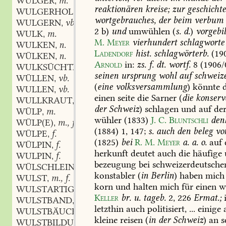
WULGER
m.
,
reaktionären
kreise;
zur
geschicht
WULGERHOLZ
n.
,
wortgebrauches,
der
beim
verbum
WULGERN
vb.
,
2
b)
und
umwühlen
(
s.
d.
)
vorgebi
WULK
m.
,
M.
Meyer
vierhundert
schlagworte
WULKEN
n.
,
Ladendorf
hist.
schlagwörterb.
(19
WÜLKEN
n.
,
Arnold
in:
zs.
f.
dt.
wortf.
8
(1906/
WULKSÜCHTIG
adj.
,
seinen
ursprung
wohl
auf
schweize
WÜLLEN
vb.
,
(
eine
volksversammlung
)
könnte
d
WULLEN
vb.
,
einen
seite
die
Sarner
(
die
konserv
WULLKRAUT
n.
,
der
Schweiz
)
schlagen
und
auf
de
WÜLP
m.
,
wühler
(1833)
J.
C.
Bluntschli
den
WÜLP(E)
m., f.
,
(1884)
1,
147
;
s.
auch
den
beleg
vo
WÜLPE
f.
,
(1825)
bei
R.
M.
Meyer
a.
a.
o.
auf
WÜLPIN
f.
,
herkunft
deutet
auch
die
häufige
WULPIN
f.
,
bezeugung
bei
schweizerdeutsche
WÜLSCHLEIN
n.
,
konstabler
(
in
Berlin
)
haben
mich
WULST
m., f.
,
korn
und
halten
mich
für
einen
w
WULSTARTIG
adj.
,
Keller
br.
u.
tageb.
2,
226
Ermat.;
WULSTBAND
n.
,
letzthin
auch
politisiert,
...
einige
WULSTBÄUCHIG
adj.
,
kleine
reisen
(
in
der
Schweiz
)
an
s
WULSTBILDUNG
f.
,