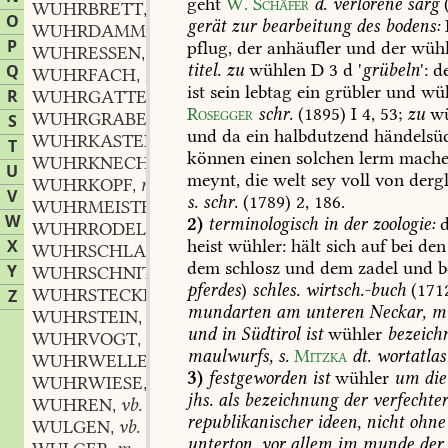
geht
W.
Schäfer
d.
verlorene
sarg
WUHRBRETT
n.
,
O
gerät
zur
bearbeitung
des
bodens:
WUHRDAMM
m.
,
P
pflug,
der
anhäufler
und
der
wühl
WUHRESSEN
n.
,
titel.
zu
wühlen
D
3
d
'
grübeln
':
d
Q
WUHRFACH
n.
,
ist
sein
lebtag
ein
grübler
und
wüh
R
WUHRGATTER
n.
,
Rosegger
schr.
(1895)
I
4,
53
;
zu
wü
WUHRGRABEN
m.
S
,
und
da
ein
halbdutzend
händelsüc
WUHRKASTEN
m.
,
T
können
einen
solchen
lerm
mache
WUHRKNECHT
m.
,
U
meynt,
die
welt
sey
voll
von
dergl
WUHRKOPF
m.
,
V
s.
schr.
(1789)
2,
186
.
WUHRMEISTER
m.
,
W
2)
terminologisch
in
der
zoologie:
d
WUHRRODEL
m.
,
heist
wühler:
hält
sich
auf
bei
den
X
WUHRSCHLAG
m.
,
dem
schlosz
und
dem
zadel
und
b
Y
WUHRSCHNITZ
m.
,
pferdes
)
schles.
wirtsch.-buch
(171
WUHRSTECKEN
m.
Z
,
mundarten
am
unteren
Neckar,
mi
WUHRSTEIN
m.
,
und
in
Südtirol
ist
wühler
bezeich
WUHRVOGT
m.
,
maulwurfs,
s.
Mitzka
dt.
wortatlas
WUHRWELLE
f.
,
3)
festgeworden
ist
wühler
um
die
WUHRWIESE
f.
,
jhs.
als
bezeichnung
der
verfechte
WUHREN
vb.
,
republikanischer
ideen,
nicht
ohne
WULGEN
vb.
,
unterton,
vor
allem
im
munde
der