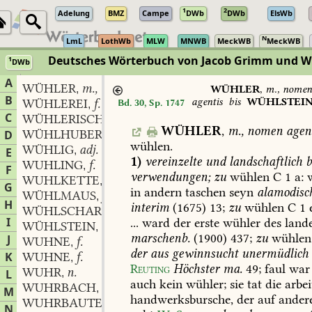
1
2
Adelung
BMZ
Campe
DWb
DWb
ElsWb
N
LmL
LothWb
MLW
MNWB
MeckWB
MeckWB
Deutsches Wörterbuch von Jacob Grimm und 
1
DWb
Berlin-Brandenburgische Akademie der Wissenschaften
·
Niedersächs
A
WÜHLER
m., nomen agentis
,
WÜHLER
,
m., nomen
B
agentis
bis
WÜHLSTEI
WÜHLEREI
f.
Bd. 30, Sp. 1747
,
C
WÜHLERISCH
adj.
,
WÜHLER
,
m.,
nomen
agen
WÜHLHUBER
m.
D
,
wühlen.
WÜHLIG
adj.
,
E
1)
vereinzelte
und
landschaftlich
b
WUHLING
f.
,
F
verwendungen;
zu
wühlen
C
1
a:
w
WUHLKETTE
f.
,
G
in
andern
taschen
seyn
alamodisc
WÜHLMAUS
f.
,
H
interim
(1675)
13;
zu
wühlen
C
1
e
WÜHLSCHAR
n.
,
I
...
ward
der
erste
wühler
des
land
WÜHLSTEIN
m.
,
marschenb.
(1900)
437
;
zu
wühlen
J
WUHNE
f.
,
der
aus
gewinnsucht
unermüdlich
K
WUHNE
f.
,
Reuting
Höchster
ma.
49
;
faul
war
WUHR
n.
L
,
auch
kein
wühler;
sie
tat
die
arbei
WUHRBACH
m.
,
M
handwerksbursche,
der
auf
ander
WUHRBAUTEN
N