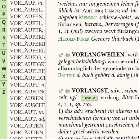
VORLAUF
m.
,
'
welches
nur
im
gemeinen
leben
fü
O
VORLÄUFEL
m.
,
üblich
ist
'
Adelung;
Campe
;
nd.
im
P
VORLAUFEN
verb.
,
abgeben
Mensing
schlesw.-holst.
wb
Q
VORLÄUFEL
m.
,
fürlangen,
intrans.,
hervorragen
(
R
VORLÄUFER
m.
,
1,
1):
(
mit
)
zweyen
weyt
fürlange
VORLÄUFERLOHN
m.
S
,
Herold-Forer
Gesners
thierbuch
(
VORLÄUFERIN
f.
,
T
VORLÄUFERLEIN
U
VORLANGWEILEN
,
verb.
VORLÄUFIG
adj.
,
V
gelegenheitsbildung:
was
sie
und
d
VORLÄUFIGKEIT
f.
,
allsonntäglich
der
gemeinde
vorl
W
VORLÄUFLEIN
n.
,
Bettine
d.
buch
gehört
d.
könig
(18
X
VORLÄUFLICH
adj.
,
Y
VORLAUFT
m.
,
VORLÄNGST
,
adv.
,
schon
VORLAUFUNG
f.
Z
,
zeit,
vgl.
vorlang
,
älter
fü
1
VORLAUREN
DWb
4,
1,
1,
sp.
763.
VORLAUSCHEN
verb.
,
1)
das
adv.
erscheint
im
älteren
nh
VORLAUT
m.
,
verschiedenen
formen;
vor
ist
unbe
VORLAUT
adj.
,
manchmal
getrennt
geschrieben,
d
VORLAUTEN
verb.
,
daher
geschwächt
werden.
VORLÄUTEN
verb.
,
a)
aus
vorlang
wird
ein
genitivisc