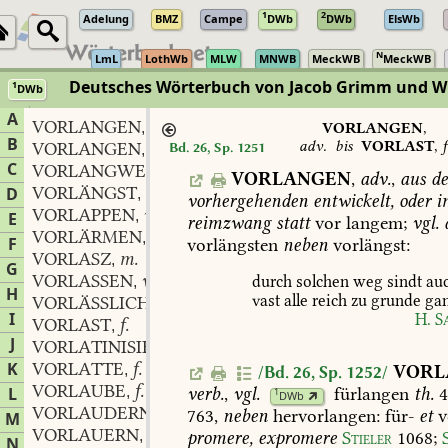
1
2
Adelung
BMZ
Campe
DWb
DWb
ElsWb
N
LmL
LothWb
MLW
MNWB
MeckWB
MeckWB
Deutsches Wörterbuch von Jacob Grimm und 
1
DWb
Berlin-Brandenburgische Akademie der Wissenschaften
·
Niedersächs
A
VORLANGEN
adv.
,
VORLANGEN
,
B
adv.
bis
VORLAST
,
f
VORLANGEN
verb.
Bd. 26, Sp. 1251
,
C
VORLANGWEILEN
verb.
,
VORLANGEN
,
adv.
,
aus
d
VORLÄNGST
adv.
D
,
vorhergehenden
entwickelt,
oder
i
VORLAPPEN
verb.
,
E
reimzwang
statt
vor
langem;
vgl.
VORLÄRMEN
verb.
,
F
vorlängsten
neben
vorlängst:
VORLASZ
m.
,
G
VORLASSEN
verb.
durch
solchen
weg
sindt
au
,
H
vast
alle
reich
zu
grunde
ga
VORLÄSSLICH
adv.
,
I
H.
S
VORLAST
f.
,
J
VORLATINISIEREN
verb.
,
K
VORLATTE
f.
VORL
,
/Bd. 26, Sp. 1252/
VORLAUBE
f.
verb.
,
vgl.
fürlangen
th.
4
L
,
1
DWb
VORLAUDERN
verb.
,
763,
neben
hervorlangen:
für-
et
v
M
VORLAUERN
verb.
,
promere,
expromere
Stieler
1068
;
N