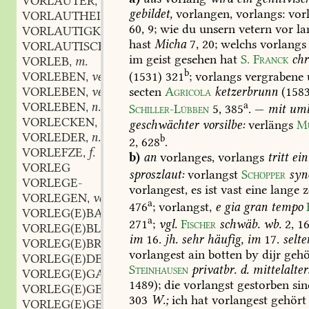
VORLAUTER
m.
,
gebildet,
vorlangen,
vorlangs:
vor
VORLAUTHEIT
f.
,
60,
9
;
wie
du
unsern
vetern
vor
la
VORLAUTIGKEIT
f.
,
hast
Micha
7,
20
;
welchs
vorlangs
VORLAUTISCH
adj.
,
im
geist
gesehen
hat
S.
Franck
chr
VORLEB
m.
,
b
VORLEBEN
verb.
(1531)
321
;
vorlangs
vergrabene
,
VORLEBEN
verb.
secten
Agricola
ketzerbrunn
(158
,
VORLEBEN
n.
a
,
Schiller-Lübben
5,
385
.
—
mit
uml
VORLECKEN
verb.
,
geschwächter
vorsilbe:
verlängs
Mü
VORLEDER
n.
,
b
2,
628
.
VORLEFZE
f.
,
b)
an
vorlanges,
vorlangs
tritt
ein
VORLEG
sproszlaut:
vorlangst
Schöpper
sy
VORLEGE-
vorlangest,
es
ist
vast
eine
lange
z
VORLEGEN
verb.
,
a
476
;
vorlangst,
e
gia
gran
tempo
VORLEG(E)BAUM
m.
,
a
271
;
vgl.
Fischer
schwäb.
wb.
2,
1
VORLEG(E)BLATT
n.
,
im
16.
jh.
sehr
häufig,
im
17.
selte
VORLEG(E)BRETT
n.
,
vorlangest
ain
botten
by
dijr
gehö
VORLEG(E)DEICHSEL
f.
,
Steinhausen
privatbr.
d.
mittelalter
VORLEG(E)GABEL
f.
,
1489);
die
vorlangst
gestorben
sin
VORLEG(E)GEFÄSZ
n.
,
303
W.;
ich
hat
vorlangest
gehört
VORLEG(E)GESCHIRR
n.
,