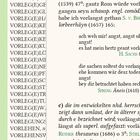
a
(1539)
47
;
gantz
Rom
würde
vorl
VORLEG(E)GESPERRE
n.
,
gangen
seyn
schausp.
engl.
comöd
VORLEG(E)GLAS
n.
,
habe
ich
vorlangst
gethan
S.
v.
Bi
VORLEG(E)HAMMER
m.
,
lorbeerhäyn
(1657)
165
;
VORLEG(E)KEIL
m.
,
VORLEG(E)KELLE
f.
,
ach
weh
mir!
angst,
angst
u
VORLEG(E)KETTE
f.
,
angst!
VORLEG(E)KUNST
f.
,
es
hat
mein
hertz
geant
vorl
VORLEG(E)LÖFFEL
m.
,
H.
Sachs
VORLEG(E)MESSER
n.
,
VORLEG(E)NETZ
n.
die
sachen
soltest
du
vorlan
,
ehe
kommen
wär
desz
tode
VORLEG(E)PFERD
n.
,
angst
VORLEG(E)SCHLOSZ
n.
,
bey
dir
betrachtet
haben
rec
VORLEG(E)STANGE
f.
,
Spreng
Äneis
(1610)
VORLEG(E)TREIBEN
n.
,
VORLEG(E)TUCH
n.
,
c)
die
im
entwickelten
nhd.
herrsc
VORLEG(E)WAGE
f.
,
zeigt
dann
umlaut,
der
in
älterer
s
VORLEG(E)WERK
n.
,
durch
e
bezeichnet
wird;
vorlängs
VORLEGUNGSTISCH
m.
,
längst
als
superl.
aufgefaszt:
vorlä
VORLEHEN
n.
,
a
Reyher
thesaurus
(1686)
o
3
;
Stie
VORLEHENSWEISE
adv.
,
a