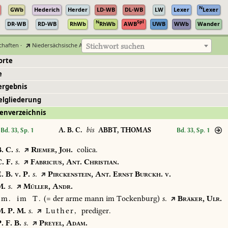
N
GWb
Hederich
Herder
LD-WB
DL-WB
LW
Lexer
Lexer
N
Spl
DR-WB
RD-WB
RhWb
RhWb
AWB
UWB
WWb
Wander
chaften
·
Niedersächsische Akademie der Wissenschaften zu Göttingen
Stichwort suchen
orte
e
ergebnis
elgliederung
enverzeichnis
A. B. C.
bis
ABBT, THOMAS
Bd. 33, Sp. 1
Bd. 33, Sp. 1
.
C.
s.
Riemer,
Joh.
colica.
.
F.
s.
Fabricius,
Ant.
Christian.
.
B.
v.
P.
s.
Pirckenstein,
Ant.
Ernst
Burckh.
v.
.
s.
Müller,
Andr.
m.
im
T.
(=
der
arme
mann
im
Tockenburg)
s.
Bräker,
Ulr.
.
P.
M.
s.
Luther,
prediger.
.
F.
B.
s.
Preyel,
Adam.