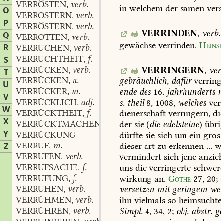
VERRÖSTEN
verb.
,
in
welchem
der
samen
vers
O
VERROSTERN
verb.
,
P
VERRÖSTERN
verb.
,
VERRINDEN
,
verb.
Q
VERROTTEN
verb.
,
gewächse
verrinden.
Heins
R
VERRUCHEN
verb.
,
VERRUCHTHEIT
f.
S
,
VERRÜCKEN
verb.
VERRINGERN
,
ver
,
T
VERRÜCKEN
n.
gebräuchlich,
dafür
verring
,
U
VERRÜCKER
m.
ende
des
16.
jahrhunderts
n
,
V
VERRÜCKLICH
adj.
s.
theil
8,
1008,
welches
ver
,
W
VERRÜCKTHEIT
f.
dienerschaft
verringern,
di
,
X
VERRÜCKTMACHEN
n.
der
sie
(
die
edelsteine
)
übri
,
Y
VERRÜCKUNG
dürfte
sie
sich
um
ein
gros
VERRUF
m.
Z
dieser
art
zu
erkennen
...
w
,
VERRUFEN
verb.
vermindert
sich
jene
anzie
,
VERRUFSACHE
f.
uns
die
verringerte
schwer
,
VERRUFUNG
f.
wirkung
an.
Göthe
27,
20
;
,
VERRUHEN
verb.
versetzen
mit
geringem
we
,
VERRÜHMEN
verb.
ihn
vielmals
so
heimsuchte
,
VERRÜHREN
verb.
Simpl.
4,
34,
2;
obj.
abstr.
ge
,