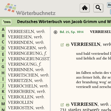
A
Deutsches Wörterbuch von Jacob Grimm und 
1
DWb
A
VERRIESELN
verb.
,
VERRIESE
Bd. 25, Sp. 1014
B
VERRIESEN
verb.
,
C
VERRINDEN
verb.
,
VERRIESELN
,
verb
VERRINGERN
verb.
D
,
VERRINGERUNG
f.
und
bald
verrieselnd
l
,
E
und
lieblich
auf
die
bl
VERRINGERUNGSSTEIN
m.
,
F
VERRINGUNG
f.
,
G
VERRINNEN
verb.
,
H
im
falben
schein
des
w
VERRITSCHEN
verb.
,
aus
ferner
höh,
ihr
se
I
VERRITZEN
verb.
,
der
brandung
wog'
a
J
VERRÖCHELN
verb.
,
verrieselt
und
zersche
K
VERRÖHREN
verb.
,
VERROLLEN
verb.
L
,
VERROLLEN
M
VERRIESEN
,
verb.
VERROSTEN
verb.
,
731
starkes
zeitwort
):
nach
N