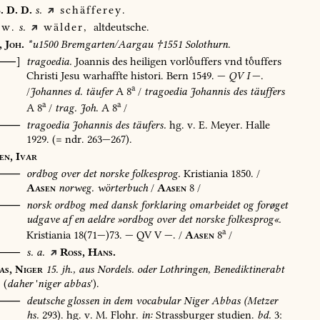
.
D.
D.
s.
schäfferey.
w.
s.
wälder,
altdeutsche.
,
Joh.
*u1500
Bremgarten/Aargau
†1551
Solothurn.
[⸺]
tragoedia.
Joannis
des
heiligen
vorluffers
vnd
tuffers
Christi
Jesu
warhaffte
histori.
Bern
1549
.
—
QV
I
—.
a
/
Johannes
d.
täufer
A
8
/
tragoedia
Johannis
des
täuffers
a
a
A
8
/
trag.
Joh.
A
8
/
⸺
tragoedia
Johannis
des
täufers.
hg.
v.
E.
Meyer.
Halle
1929
.
(=
ndr.
263—267).
en,
Ivar
⸺
ordbog
over
det
norske
folkesprog.
Kristiania
1850
.
/
Aasen
norweg.
wörterbuch
/
Aasen
8
/
O⸺
norsk
ordbog
med
dansk
forklaring
omarbeidet
og
forøget
udgave
af
en
aeldre
»ordbog
over
det
norske
folkesprog«.
a
Kristiania
18(71—)73.
—
QV
V
—.
/
Aasen
8
/
⸺
s.
a.
Ross,
Hans.
as,
Niger
15.
jh.,
aus
Nordels.
oder
Lothringen,
Benediktinerabt
(
daher
'
niger
abbas
').
⸺
deutsche
glossen
in
dem
vocabular
Niger
Abbas
(Metzer
hs.
293).
hg.
v.
M.
Flohr.
in:
Strassburger
studien.
bd.
3: