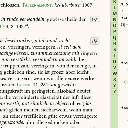
K
A.
S
chlossen.
Tabernaemont.
kräuterbuch
1007
.
L
a.
M
Aal
in
rinde
verwandeln:
gewisse
theile
der
N
1
O
a
O
ius
4,
2,
1337
.
P
Q
b.
beschränken,
mhd.
mnd.
nicht
9
R
en,
vorringen.
verringern
ist
seit
dem
S
achgewiesen.
zusammensetzung
mit
ringern
T
nur
verstärkt.
vermindern
an
zahl:
die
U
Aas
e
truppenzahl
verringern;
von
der
menge,
in
V
g
geblieben
sind,
sie
ist
grosz;
aber
leicht
W
zes
verringern,
wenn
wir
alle
neuere
werke
X
üszten.
Lessing
11,
281
;
an
gewicht:
Y
hungskraft
im
geringsten,
alsobald
deutet
Z
e,
die
verminderte
elasticität
der
luft
diese
an
werth,
mit
sinnlichem
object:
ob
es
(
das
Abb
ine
)
gleich
meinen
neckarwein,
wenn
man
,
an
seiner
trefflichen
güte
etwas
verringerte.
genstände:
ohn
alle
gedäncken
oder