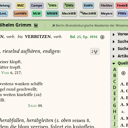
1
2
delung
BMZ
Campe
DWb
DWb
ElsWb
FiloSlov
FindeB
N
LmL
LothWb
MLW
MNWB
MeckWB
MeckWB
Meyers
PfWb
Wilhelm Grimm
Berlin-Brandenburgische Akademie der Wissens
Vorw
LN
,
verb.
bis
VERRITZEN
,
verb.
Bd. 25, Sp. 1016
Such
Such
.
rieselnd
aufhören,
endigen:
2
Artik
eiser
klopft,
Quell
ätter
tropft.
A
Voss
6,
217
;
B
C
estens
wanken
schiffe
A.
B
D
gel
rund
geschwellt;
A.
C
E
m
weiten
kiselriffe
(
sic
)
A.
E
F
llt.
A.
M
G
Salis
44
.
H
a.
I
A.
M
herabfallen,
herabgleiten
(
s.
oben
reisen
8,
J
A.
P
dem
die
blum
verrisen,
folget
ein
knöpflein,