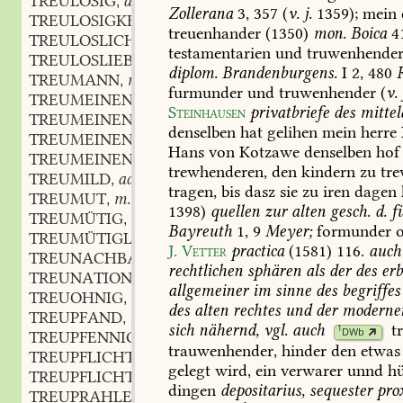
TREULOSIG
adj.
,
Zollerana
3,
357
(
v.
j.
1359);
mein
TREULOSIGKEIT
f.
,
treuenhander
(1350)
mon.
Boica
4
TREULOSLICH
adj.
,
testamentarien
und
truwenhende
TREULOSLIEB
adj.
,
diplom.
Brandenburgens.
I
2,
480
TREUMANN
m.
,
furmunder
und
truwenhender
(
v.
TREUMEINEN
subst. vb.
,
Steinhausen
privatbriefe
des
mittel
TREUMEINENHEIT
f.
,
denselben
hat
gelihen
mein
herre
TREUMEINEND
part. adj.
,
Hans
von
Kotzawe
denselben
hof
TREUMEINENTLICH
adj.
,
trewhenderen,
den
kindern
zu
tre
TREUMILD
adj.
,
tragen,
bis
dasz
sie
zu
iren
dagen
TREUMUT
m.
,
1398)
quellen
zur
alten
gesch.
d.
fü
TREUMÜTIG
adj.
,
Bayreuth
1,
9
Meyer;
formunder
o
TREUMÜTIGLICH
adj.
,
J.
Vetter
practica
(1581)
116
.
auch
TREUNACHBARLICH
adj.
,
rechtlichen
sphären
als
der
des
erb
TREUNATIONELL
adj.
,
allgemeiner
im
sinne
des
begriffes
TREUOHNIG
adj.
,
des
alten
rechtes
und
der
moderne
TREUPFAND
n.
,
sich
nähernd,
vgl.
auch
t
1
DWb
TREUPFENNIG
m.
,
trauwenhender,
hinder
den
etwas
TREUPFLICHT
f.
,
gelegt
wird,
ein
verwarer
unnd
hü
TREUPFLICHTIG
adj.
,
dingen
depositarius,
sequester
pro
TREUPRAHLER
m.
,