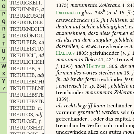
TREUIGKEIT
f.
,
1373)
monumenta
Zollerana
4,
240
O
TREUINNIG
adj.
,
b
Diefenbach
gloss.
348
(
a.
d.
15.
jh.
P
TREUKEUSCH
adj.
,
druwenhender
(15.
jh.
)
Miltenb.
st
Q
TREUKINDLICH
adv.
,
deuten
auf
solche
abhängigkeit.
es
R
TREUKNECHT
m.
,
anzunehmen,
dasz
diese
formen
ei
TREUKÖNIGLICH
adv.
S
,
als
das
mit
dem
singular
gebildete
TREULEER
adj.
,
T
darstellen,
s.
etwa:
trewhendere
a.
TREULEISTUNG
f.
,
U
Haltaus
1805
;
getriuhender
(
v.
j.
1
TREULICH
adj. und adv.
,
V
monumenta
Boica
41,
421;
triuweh
TREULICHKEIT
f.
,
W
j.
1395)
nach
Haltaus
1806
.
die
um
TREULIEB
n.
,
formen
des
wortes
sterben
im
15.
j
X
TREULIEB
adj.
,
jh.
ab
ist
die
form
treuhänder
fest.
Y
TREULIEBCHEN
n.
,
genetivisch
(
s.
sp.
264)
gebildete
ne
TREULIEBEND
part. adj.
Z
,
treushander
monumenta
Zolleran
TREULIEBSTE
f.
,
1359).
TREULIEBSTER
m.
,
als
rechtsbegriff
kann
treuhänder
TREULIED
n.
,
vormunt
gebraucht
werden:
sein
(
TREULOS
adj. und adv.
,
getreuhander
...
oder
das
capitel,
TREULOSE
f.
,
treuschander
verfür,
suln
und
mü
TREULOSHEIT
f.
,
underwinden
allez
des
gutes
mon