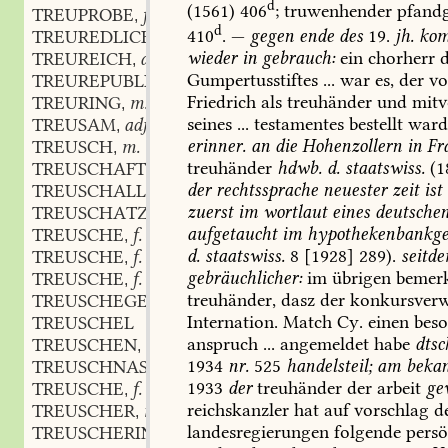
d
(1561)
406
;
truwenhender
pfandg
TREUPROBE
f.
,
d
410
.
—
gegen
ende
des
19.
jh.
ko
TREUREDLICH
adj.
,
wieder
in
gebrauch:
ein
chorherr
d
TREUREICH
adj.
,
Gumpertusstiftes
...
war
es,
der
vo
TREUREPUBLIKANISCH
adj.
,
Friedrich
als
treuhänder
und
mitvo
TREURING
m.
,
seines
...
testamentes
bestellt
war
TREUSAM
adj.
,
erinner.
an
die
Hohenzollern
in
Fr
TREUSCH
m.
,
treuhänder
hdwb.
d.
staatswiss.
(1
TREUSCHAFT
f.
,
der
rechtssprache
neuester
zeit
ist
TREUSCHALLEND
adj.
,
zuerst
im
wortlaut
eines
deutsche
TREUSCHATZ
m.
,
aufgetaucht
im
hypothekenbankge
TREUSCHE
f.
,
d.
staatswiss.
8
[1928]
289).
seitd
TREUSCHE
f.
,
gebräuchlicher:
im
übrigen
bemer
TREUSCHE
f.
,
treuhänder,
dasz
der
konkursverw
TREUSCHEGEL
f.
,
Internation.
Match
Cy.
einen
beso
TREUSCHEL
anspruch
...
angemeldet
habe
dtsc
TREUSCHEN
vb.
,
1934
nr.
525
handelsteil;
am
bekan
TREUSCHNASZ
adj.
,
1933
der
treuhänder
der
arbeit
ge
TREUSCHE
f.
,
reichskanzler
hat
auf
vorschlag
d
TREUSCHER
m.
,
landesregierungen
folgende
persö
TREUSCHERIN
f.
,