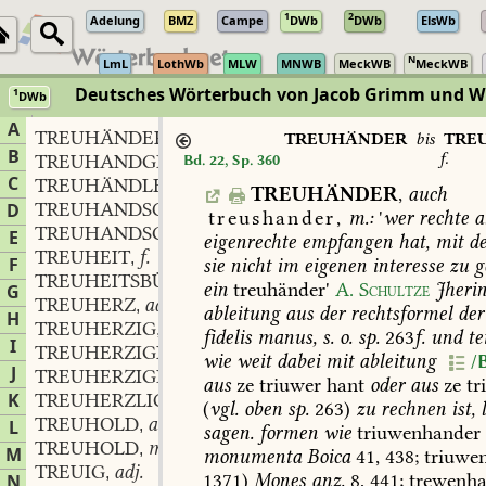
1
2
Adelung
BMZ
Campe
DWb
DWb
ElsWb
N
LmL
LothWb
MLW
MNWB
MeckWB
MeckWB
Deutsches Wörterbuch von Jacob Grimm und 
1
DWb
Berlin-Brandenburgische Akademie der Wissenschaften
·
Niedersächs
A
TREUHÄNDER
TREUHÄNDER
bis
TRE
B
f.
TREUHANDGESELLSCHAFT
f.
Bd. 22, Sp. 360
,
C
TREUHÄNDLER
m.
,
TREUHÄNDER
,
auch
TREUHANDSCHEIN
m.
D
,
treushander,
m.:
'
wer
rechte
a
TREUHANDSGUT
n.
,
E
eigenrechte
empfangen
hat,
mit
de
TREUHEIT
f.
,
F
sie
nicht
im
eigenen
interesse
zu
g
TREUHEITSBÜNDNIS
n.
,
ein
treuhänder'
A.
Schultze
Jheri
G
TREUHERZ
adj.
,
ableitung
aus
der
rechtsformel
der
H
TREUHERZIG
adj. und adv.
,
fidelis
manus,
s.
o.
sp.
263
f.
und
te
I
TREUHERZIGKEIT
f.
,
wie
weit
dabei
mit
ableitung
/
J
TREUHERZIGLICH
adv.
,
aus
ze
triuwer
hant
oder
aus
ze
tr
K
TREUHERZLICH
adv.
,
(
vgl.
oben
sp.
263)
zu
rechnen
ist,
l
TREUHOLD
adj.
L
,
sagen.
formen
wie
triuwenhander
TREUHOLD
m.
,
M
monumenta
Boica
41,
438;
triuwe
TREUIG
adj.
,
1371)
Mones
anz.
8,
441;
trewenha
N