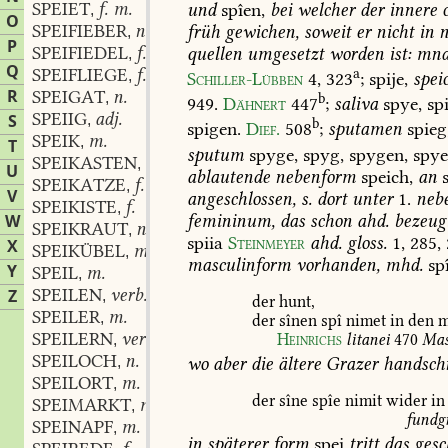
SPEIET
f. m.
und
spîen,
bei
welcher
der
innere
c
,
O
SPEIFIEBER
n.
früh
gewichen,
soweit
er
nicht
in
n
,
P
SPEIFIEDEL
f.
quellen
umgesetzt
worden
ist:
mnd
,
Q
SPEIFLIEGE
f.
a
,
Schiller-Lübben
4,
323
;
spije,
spei
R
SPEIGAT
n.
,
b
949.
Dähnert
447
;
saliva
spye,
spi
SPEIIG
adj.
S
,
b
spigen.
Dief.
508
;
sputamen
spieg
SPEIK
m.
,
T
sputum
spyge,
spyg,
spygen,
spye
SPEIKASTEN
m.
,
U
ablautende
nebenform
speich,
an
s
SPEIKATZE
f.
,
V
angeschlossen,
s.
dort
unter
1.
neb
SPEIKISTE
f.
,
femininum,
das
schon
ahd.
bezeug
W
SPEIKRAUT
n.
,
spiia
Steinmeyer
ahd.
gloss.
1,
285,
X
SPEIKÜBEL
m.
,
masculinform
vorhanden,
mhd.
spî
Y
SPEIL
m.
,
SPEILEN
verb.
Z
,
der
hunt,
SPEILER
m.
,
der
sînen
spî
nimet
in
den
m
SPEILERN
verb.
Heinrichs
litanei
470
Mas
,
SPEILOCH
n.
,
wo
aber
die
ältere
Grazer
handschr
SPEILORT
m.
,
der
sîne
spîe
nimit
wider
in
SPEIMARKT
m.
,
fundg
SPEINAPF
m.
,
in
späterer
form
spei
tritt
das
gesc