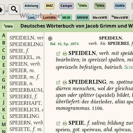
1
2
Adelung
BMZ
Campe
DWb
DWb
ElsWb
N
LmL
LothWb
MLW
MNWB
MeckWB
MeckWB
Deutsches Wörterbuch von Jacob Grimm und 
1
DWb
Berlin-Brandenburgische Akademie der Wissenschaften
·
Niedersächs
A
SPEIDELN
verb.
,
SPEIDELN
,
B
verb.
bis
SPEIEREI
,
f
SPEIDERLING
m.
Bd. 16, Sp. 2074
,
C
SPEIE
f.
,
SPEIDELN
,
verb.
mit
speid
SPEIEKEL
m.
D
,
bearbeiten;
in
spreiszel
spalten,
mi
SPEIEN
verb.
,
E
spreiszeln
befestigen,
bairisch.
Sch
SPEIER
m.
,
F
SPEIER
m. f.
,
G
SPEIDERLING
,
m.
spottn
SPEIER
n.
,
H
dürren
menschen,
wol
der
gleichs
SPEIERBAUM
m.
,
I
span
oder
splitter
(speidel)
bildet,
b
SPEIEREI
f.
,
überliefert:
der
dürrleder,
alias
spe
J
SPEIERHAFT
adj. und adv.
,
monogrammus.
1106.
K
SPEIERLICH
adj. und adv.
,
SPEIERLING
L
SPEIERN
verb.
SPEIE
,
f.
saliva;
bildung
zu
,
M
SPEIETE
f. m.
speien,
got.
speiwan,
ahd.
spîwan,
,
N