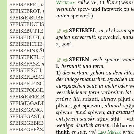
Wickram
rollw.
76,
11
Kurz
(
wenn
SPEISEBREI
m.
,
vielmehr
spey-
und
fatzwerk
zu
l
SPEISEBROT
n.
,
unten
speiwerk).
SPEIS(E)BUBE
m.
,
SPEISEBÜCHSE
f.
,
SPEIEKEL
,
m.
ekel
zum
spe
SPEISEBÜTTE
f.
,
speien
hervorruft:
speyeckel,
naus
SPEISEDUFT
m.
,
c
SPEISEEICHE
f.
2,
298
.
,
SPEISEEINKÄUFER
m.
,
SPEISEEKEL
m.
,
SPEIEN
,
verb.
spuere;
vomer
SPEISEFASZ
n.
,
I.
herkunft
und
form.
SPEISEFISCH
m.
,
1)
das
verbum
gehört
zu
dem
älte
SPEISEFLASCHE
f.
,
der
indogermanischen
sprachen
un
SPEISEFLEISCH
n.
,
europäischen
seite
in
mehr
oder
we
SPEISEFOLGE
f.
,
verschiedener
form
verbreitet:
lat.
SPEIS(E)FREIBEUTEREI
f.
,
πτύειν
,
litt.
spiauti,
altslav.
pljuti
SPEIS(E)GADEN
n.
,
plĭvati,
got.
speiwan,
altnord.
spŷj
SPEISEGANG
m.
,
spîwan,
mhd.
spîwen;
auf
asiatisc
SPEISEGAST
m.
,
entspricht
sanskr.
sṭhiv,
sṭhî′—
vat
SPEISEGEBRECHEN
n.
,
weniger
deutlich
armen.
thkhane
SPEISEGEFÄSZ
n.
,
thukh
er
spie,
vgl.
Leo
Meyer
griec