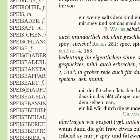
SPEIREDE
f.
,
hervor:
SPEIRÖHRE
f.
,
SPEIS
m.
,
ein
wenig
saltz
dem
kind
ein
SPEISADER
f.
,
mit
spey
und
kot
das
maul
a
SPEISAFT
m.
,
B.
Waldis
päbstl
SPEIS-CHEN
n.
,
auch
mundartlich
nd.
ohne
geschle
SPEISCHLANGE
f.
,
spey,
speichel
Richey
281
;
spee,
spi
SPEISE
f.
,
Schütze
4,
163
.
SPEIS(E)ADER
f.
,
bedeutung
im
eigentlichen
sinne,
s
SPEISEÄDERLEIN
n.
,
gespucktes,
mhd.
auch
erbrechen,
v
SPEISEANSTALT
f.
,
b
2,
513
;
in
grober
rede
auch
für
da
SPEISEAPPARAT
m.
,
speiens,
den
mund:
SPEISEART
f.
,
SPEIS(E)AUFTRÄGER
m.
,
mit
der
flitschen
flatschen
h
SPEISEAUSLAGE
f.
dasz
im
das
blt
zr
spei
au
,
dem
selben
man,
SPEISEBASSIN
n.
,
ein
k
wär
durch
die
wund
SPEISEBEDIENTER
m.
,
Uhland
SPEISEBEHÄLTER
m.
,
übertragen
wie
gespött
(
vgl.
unten
SPEISEBEREITUNG
f.
,
wann
dann
die
gt
fraw
etwas
zu
SPEISEBEUTEL
m.
,
tribend
sy
nur
jr
spey
und
fatzwe
SPEISEBIER
n.
,