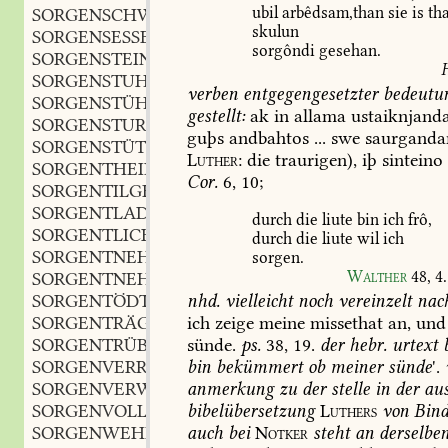
ubil
arbêdsam,than
sie
is
th
SORGENSCHWERE
f.
,
skulun
SORGENSESSEL
m.
,
sorgôndi
gesehan.
SORGENSTEIN
m.
,
SORGENSTUHL
m.
,
verben
entgegengesetzter
bedeutu
SORGENSTÜHLCHEN
n.
,
gestellt:
ak
in
allama
ustaiknjand
SORGENSTURM
m.
,
guþs
andbahtos
...
swe
saurganda
SORGENSTÜTZE
f.
,
Luther
:
die
traurigen),
iþ
sinteino
SORGENTHEILER
m.
,
Cor.
6,
10
;
SORGENTILGER
m.
,
SORGENTLADENER
part.
,
durch
die
liute
bin
ich
frô,
SORGENTLICH
adv.
,
durch
die
liute
wil
ich
SORGENTNEHMEND
part.
sorgen.
,
Walther
48,
4
.
SORGENTNEHMUNG
f.
,
nhd.
vielleicht
noch
vereinzelt
nach
SORGENTÖDTER
m.
,
ich
zeige
meine
missethat
an,
und
SORGENTRÄGER
m.
,
sünde.
ps.
38,
19
.
der
hebr.
urtext
b
SORGENTRÜB
adj.
,
bin
bekümmert
ob
meiner
sünde
'.
SORGENVERRINGERUNG
f.
,
anmerkung
zu
der
stelle
in
der
aus
SORGENVERWIEGEND
part.
,
bibelübersetzung
Luthers
von
Bind
SORGENVOLL
adj.
,
auch
bei
Notker
steht
an
derselbe
SORGENWEHEN