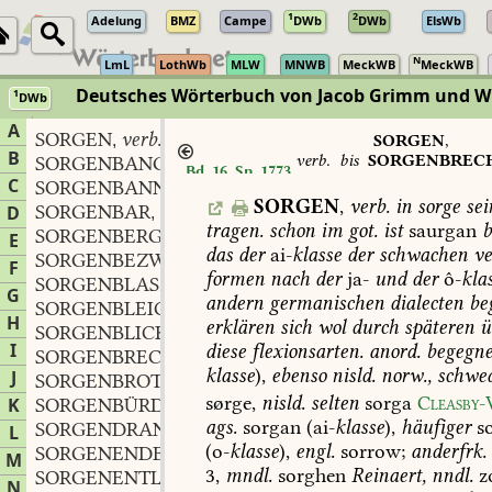
1
2
Adelung
BMZ
Campe
DWb
DWb
ElsWb
N
LmL
LothWb
MLW
MNWB
MeckWB
MeckWB
Deutsches Wörterbuch von Jacob Grimm und 
1
DWb
Berlin-Brandenburgische Akademie der Wissenschaften
·
Niedersächs
A
SORGEN
verb.
,
SORGEN
,
B
verb.
bis
SORGENBREC
SORGENBANG
adj.
,
Bd. 16, Sp. 1773
m.
C
SORGENBANN
m.
,
SORGEN
,
verb.
in
sorge
sei
SORGENBAR
adj.
D
,
tragen.
schon
im
got.
ist
saurgan
b
SORGENBERG
m.
,
E
das
der
ai-
klasse
der
schwachen
ve
SORGENBEZWINGER
m.
,
F
formen
nach
der
ja-
und
der
ô-
kla
SORGENBLASZ
adj.
,
G
andern
germanischen
dialecten
be
SORGENBLEICH
adj.
,
H
erklären
sich
wol
durch
späteren
ü
SORGENBLICK
m.
,
I
diese
flexionsarten.
anord.
begegne
SORGENBRECHER
m.
,
klasse
),
ebenso
nisld.
norw.,
schwed
J
SORGENBROT
n.
,
sørge,
nisld.
selten
sorga
Cleasby-
K
SORGENBÜRDE
f.
,
ags.
sorgan
(ai-
klasse
),
häufiger
so
SORGENDRANG
m.
L
,
(o-
klasse
),
engl.
sorrow;
anderfrk.
SORGENENDE
f.
,
M
3
,
mndl.
sorghen
Reinaert,
nndl.
z
SORGENENTLASTERIN
f.
,
N