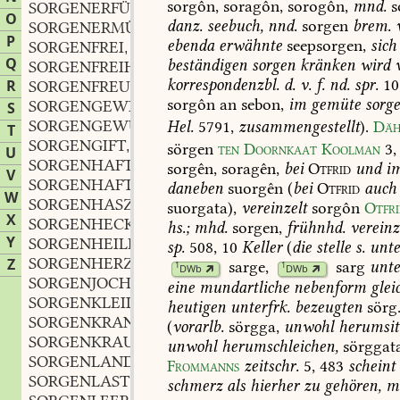
sorgôn,
soragôn,
sorogôn,
mnd.
s
SORGENERFÜLLT
part.
,
O
danz.
seebuch,
nnd.
sorgen
brem.
SORGENERMÜDET
part
,
P
ebenda
erwähnte
seepsorgen,
sich
SORGENFREI
adj.
,
Q
beständigen
sorgen
kränken
wird
v
SORGENFREIHEIT
f.
,
korrespondenzbl.
d.
v.
f.
nd.
spr.
10
R
SORGENFREUND
m.
,
sorgôn
an
sebon,
im
gemüte
sorg
SORGENGEWIRR
n.
S
,
SORGENGEWÜHL
n.
Hel.
5791,
zusammengestellt
).
Däh
,
T
SORGENGIFT
n.
,
sörgen
ten
Doornkaat
Koolman
3,
U
SORGENHAFT
f.
,
sorgên,
soragên,
bei
Otfrid
und
i
V
SORGENHAFT
adj.
,
daneben
suorgên
(
bei
Otfrid
auch
W
SORGENHASZ
m.
,
suorgata),
vereinzelt
sorgôn
Otfr
X
SORGENHECKE
f.
,
hs.;
mhd.
sorgen,
frühnhd.
vereinz
Y
SORGENHEILER
m.
,
sp.
508,
10
Keller
(
die
stelle
s.
unte
SORGENHERZ
n.
Z
,
sarge
,
sarg
unte
1
1
DWb
DWb
SORGENJOCH
n.
,
eine
mundartliche
nebenform
glei
SORGENKLEIDER
heutigen
unterfrk.
bezeugten
sörg
SORGENKRANK
adj.
,
(
vorarlb.
sörgga,
unwohl
herumsit
SORGENKRAUT
n.
,
unwohl
herumschleichen,
sörggata
SORGENLAND
n.
,
Frommanns
zeitschr.
5,
483
scheint
SORGENLAST
f.
,
schmerz
als
hierher
zu
gehören,
m