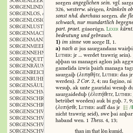
SORGENLEER
adj.
,
sorgen
angeglichen
sein.
vgl.
sarg
SORGENLINDERER
m.
,
326,
westerw.
sërigen,
kränkeln
ob
SORGENLOS
adj.
,
sonst
nhd.
durchaus
sorgen.
die
fl
SORGENLOSIGKEIT
f.
,
schwach,
nur
mundartlich
begegne
SORGENLUST
f.
,
part.
praet.
gúsorúgn.
Lexer
kärnt
SORGENMACHER
m.
,
bedeutung
und
gebrauch.
SORGENMANN
m.
,
1)
im
sinne
von
sorge
II,
1.
SORGENMEER
n.
,
a)
nach
a:
jus
saurgandans
wairþ
SORGENNEHMER
m.
,
Luther
:
jr
...
werdet
trawrig
sein).
SORGENQUITT
adj.
,
aþþan
us
managei
aglon
jah
aggw
SORGENRÄUMER
m.
,
gamelida
izwis
þairh
managa
tag
SORGENREICH
adj.
,
saurgaiþ
(
λυπηθῆτε
,
Luther
:
das
jr
SORGENRUHE
f.
,
werden).
2
Cor.
2,
4
;
nu
fagino,
ni
SORGENSÄULE
f.
,
wesuþ,
ak
unte
gauridai
wesuþ
d
SORGENSCHMERZ
m.
,
saurgaideduþ
(
ἐλυπήθετε
,
Luther
:
SORGENSCHRANKEN
m.
,
betrübet
worden)
auk
bi
guþ.
7,
9
SORGENSCHREIBER
m.
,
(
λυπῆσθε
,
Luther
:
auff
das
jr
/
SORGENSCHWANGER
adj.
,
nicht
trawrig
seid),
swe
þai
anþar
SORGENSCHWARM
m.
,
haband
wen.
1
Thess.
4,
13
;
SORGENSCHWEISZ
m.
,
SORGENSCHWER
adj.
than
im
that
lôn
kumid,
,