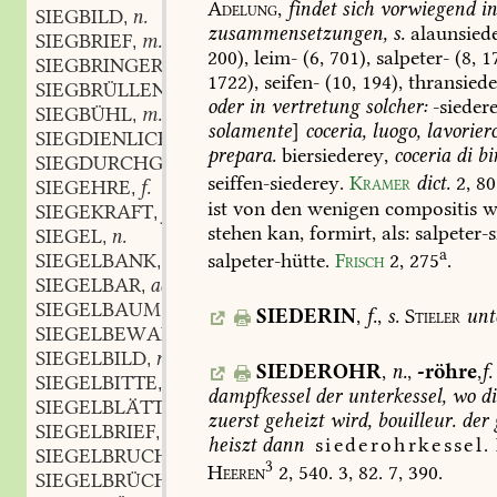
Adelung,
findet
sich
vorwiegend
i
SIEGBILD
n.
,
zusammensetzungen,
s.
alaunsiede
SIEGBRIEF
m.
,
200),
leim-
(6,
701),
salpeter-
(8,
17
SIEGBRINGER
m.
,
1722),
seifen-
(10,
194),
thransiede
SIEGBRÜLLEND
adj.
,
oder
in
vertretung
solcher:
-siedere
SIEGBÜHL
m.
,
solamente
]
coceria,
luogo,
lavorier
SIEGDIENLICH
adj.
,
prepara.
biersiederey,
coceria
di
bi
SIEGDURCHGLÜHT
adj.
,
seiffen-siederey.
Kramer
dict.
2,
80
SIEGEHRE
f.
,
ist
von
den
wenigen
compositis
w
SIEGEKRAFT
f.
,
stehen
kan,
formirt,
als:
salpeter-s
SIEGEL
n.
,
a
salpeter-hütte.
Frisch
2,
275
.
SIEGELBANK
f.
,
SIEGELBAR
adj.
,
SIEGELBAUM
m.
,
SIEDERIN
,
f.
,
s.
Stieler
unt
SIEGELBEWAHRER
m.
,
SIEGELBILD
n.
,
SIEDEROHR
,
n.
,
-röhre
,
f.
SIEGELBITTE
f.
,
dampfkessel
der
unterkessel,
wo
di
SIEGELBLÄTTLEIN
n.
,
zuerst
geheizt
wird,
bouilleur.
der
SIEGELBRIEF
m.
,
heiszt
dann
siederohrkessel.
SIEGELBRUCH
m.
,
3
Heeren
2,
540.
3,
82.
7,
390.
SIEGELBRÜCHIG
adj.
,