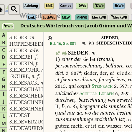
1
2
Adelung
BMZ
Campe
DWb
DWb
ElsWb
N
LmL
LothWb
MLW
MNWB
MeckWB
MeckWB
Deutsches Wörterbuch von Jacob Grimm und 
1
DWb
Berlin-Brandenburgische Akademie der Wissenschaften
·
Niedersächs
A
SIEDER
m.
,
SIEDER
,
B
m.
bis
SIEDESCHNEID
HOPFENSIEDER
Bd. 16, Sp. 881
C
SIEDER
adv.
,
SIEDER
,
m.
SIEDEREI
f.
D
,
1)
einer
der
siedet
(
trans.
),
SIEDERIN
f.
,
E
personenbezeichnung,
bollitore,
coc
SIEDEROHR
n. f.
,
F
a
dict.
2,
807
;
sieder,
der,
et
siede
-RÖHRE
n. f.
,
G
et
foemina
elixans,
fervefaciens,
co
SIEDESACK
m.
,
2015
,
qui
coquit
Steinbach
2,
597
;
H
SIEDESCHALE
f.
,
a
salzkocher
Schiller-Lübben
6,
259
.
I
SIEDESCHELM
durchweg
bezeichnung
von
gewer
J
SIEDESCHNEIDE
f.
,
II,
B,
6.
8),
begegnet
als
simplex
üb
K
SIEDESCHNEIDER
m.
,
(
und
nur
da,
wo
die
nähere
besti
SIEDEST
L
zusammenhange
ersichtlich
ist
):
s
SIEDEVERZUG
m.
,
M
gutem
meth,
er
ist
ein
wasser,
wel
SIEDEWÜRDIG
adj.
,
N