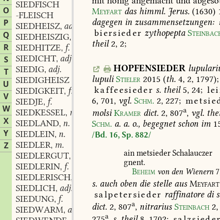
mit
honig
angemacht
und
abgeso
SIEDFISCH
O
Meyfart
das
himml.
Jerus.
(1630)
-FLEISCH
dagegen
in
zusammensetzungen:
P
SIEDHEISZ
adj.
,
biersieder
zythopepta
Steinbac
Q
SIEDHEISZIG
adj.
,
theil
2,
2;
R
SIEDHITZE
f.
,
SIEDICHT
adj.
S
,
HOPFENSIEDER
lupulari
SIEDIG
adj.
,
T
lupuli
Stieler
2015
(
th.
4,
2,
1797);
SIEDIGHEISZ
U
kaffeesieder
s.
theil
5,
24;
le
SIEDIGKEIT
f.
,
V
6,
701,
vgl.
Schm.
2,
227
;
metsie
SIEDJE
f.
,
W
a
SIEDKESSEL
m.
molsi
Kramer
dict.
2,
807
,
vgl.
thei
,
X
SIEDLAND
n.
Schm.
a.
a.
o.,
begegnet
schon
im
1
,
Y
SIEDLEIN
n.
,
/Bd. 16, Sp. 882/
SIEDLER
m.
Z
,
ain
metsieder
Schalauczer
SIEDLERGUT
n.
,
gnent.
SIEDLERIN
f.
,
Beheim
von
den
Wienern
7
SIEDLERISCH
adj.
,
s.
auch
oben
die
stelle
aus
Meyfart
SIEDLICH
adj.
,
salpetersieder
raffinatore
di
s
SIEDUNG
f.
,
a
dict.
2,
807
,
nitrarius
Steinbach
2,
SIEDWARM
adj.
,
a
275
,
s.
theil
8,
1702;
salzsiede