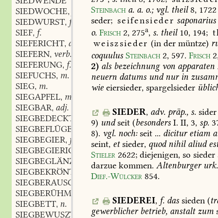
SIEDWENDE
Steinbach
a.
a.
o.;
vgl.
theil
8,
1722
SIEDWOCHE
f.
,
seder;
seifensieder
saponarius
SIEDWURST
f.
,
a
SIEF
f.
o.
Frisch
2,
275
,
s.
theil
10,
194;
t
,
SIEFERICHT
adj.
weiszsieder
(in
der
müntze)
r
,
SIEFERN
verb.
,
coquulus
Steinbach
2,
597
.
Frisch
2
SIEFERUNG
f.
,
2)
als
bezeichnung
von
apparaten
SIEFUCHS
m.
,
neuern
datums
und
nur
in
zusamm
SIEG
m.
,
wie
eiersieder,
spargelsieder
üblic
SIEGAPFEL
m.
,
SIEGBAR
adj.
,
SIEDER
,
adv.
präp.,
s.
sider
SIEGBEDECKT
adj.
,
9)
und
seit
(
besonders
I.
II,
3,
sp.
3
SIEGBEFLÜGELT
adj.
,
8).
vgl.
noch:
seit
...
dicitur
etiam
a
SIEGBEGIER
f.
,
seint,
et
sieder,
quod
nihil
aliud
est
SIEGBEGIERIG
adj.
,
Stieler
2622
;
diejenigen,
so
sieder
SIEGBEGLÄNZT
adj.
,
darzue
kommen.
Altenburger
urk
SIEGBEKRÖNT
adj.
,
Dief.-Wülcker
854
.
SIEGBERAUSCHT
adj.
,
SIEGBERÜHMT
adj.
,
SIEDEREI
,
f.
das
sieden
(
tr
SIEGBETT
n.
,
gewerblicher
betrieb,
anstalt
zum
SIEGBEWUSZT
adj.
,