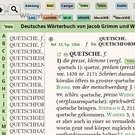
1
2
Adelung
BMZ
Campe
DWb
DWb
ElsWb
N
LmL
LothWb
MLW
MNWB
MeckWB
MeckWB
Deutsches Wörterbuch von Jacob Grimm und 
1
DWb
Berlin-Brandenburgische Akademie der Wissenschaften
·
Niedersächs
A
QUETSCHE
f.
,
QUETSCHE
,
B
f.
bis
QUETSCHFOR
QUETSCHE
f.
Bd. 13, Sp. 2366
,
C
QUETSCHKE
f.
,
QUETSCHE
,
f.
QUETSCHEISEN
n.
D
,
1)
die
presse,
klemme
(
vergl.
1
DWb
QUETSCHELN
E
quetsch
1):
quetze,
prelum
(
presz
QUETSCHEN
verb.
,
F
voc.
1420
nr.
2171
Schröer;
darum
QUETSCHEN
körnlin
öfters
in
groszer
quetsche
G
QUETSCHER
m.
,
Böhme
von
der
menschwerdung
J.
H
QUETSCHERIN
f.
,
99
;
schles.
quetsche,
presse
Weinh
I
QUETSCHFINK
(
vergl.
nasenquetsche);
sprichwörtl
J
QUETSCHFORM
f.
,
quetsche
bringen.
Steinbach
2,
21
K
QUETSCHGELD
n.
,
quetsche
gekommen.
Wander
3,
1
QUETSCHGESICHT
n.
L
,
er
aber
auch
in
einer
so
vermalede
QUETSCHHAHN
n.
,
M
worin
geist
und
körper
zugleich
s
QUETSCHHAMMER
m.
,
N
vertheidigungsrede
halten?
Langb