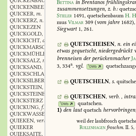
QUICKENBAUM
m.
,
Bettina
in
Brentanos
frühlingskra
QUICKENBEERE
f.
,
zusammensetzungen,
z.
b.:
quetzs
QUICKER
m.
,
Stieler
1491
,
quetschenbaum
H.
H
QUICKERZ
n.
,
mus
Vilmar
309
(
vom
jahre
1682),
QUICKEZEN
Siegwart
1,
261.
QUICKGOLD
n.
,
QUICKICHT
adj.
,
QUETSCHEISEN
,
n.
ein
ei
QUICKMARSCH
m.
,
etwas
gequetscht,
niedergedrückt
w
QUICKMÜHLE
f.
,
brenneisen
der
perückenmacher
Ja
QUICKSALZ
n.
,
a
3,
334
.
vgl.
quetschzang
1
QUICKSAND
m.
DWb
,
QUICKSCHLACKE
f.
,
QUICKSILBER
QUETSCHELN
,
s.
quitsche
QUICKSTEIN
m.
,
QUICKSTEINERZ
n.
,
QUETSCHEN
,
verb.
,
intra
QUICKSTERZ
quatschen
.
1
DWb
QUICKUNG
f.
,
1)
den
laut
quetsch
hervorbringen
QUICKWASSER
n.
,
QUIEKEN
verb.
,
weil
der
laubfrosch
quetsch
QUIEKER
Rollenhagen
froschm.
II.
5,
QUIEKSAITE
f.
,