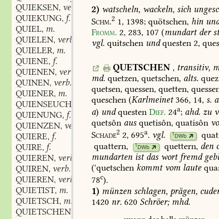
QUIEKSEN
verb.
,
2)
watscheln,
wackeln,
sich
ungesc
QUIEKUNG
f.
,
2
Schm.
1,
1398;
quötschen,
hin
un
QUIEL
m.
,
Fromm.
2,
283,
107
(
mundart
der
s
QUIELEN
verb.
,
vgl.
quitschen
und
questen
2,
ques
QUIELER
m.
,
QUIENE
f.
,
QUETSCHEN
,
transitiv,
m
QUIENEN
verb.
,
md.
quetzen,
quetschen,
alts.
quez
QUINEN
verb.
,
quetsen,
quessen,
quetten,
quessen
QUIENER
m.
,
queschen
(
Karlmeinet
366,
14,
s.
a
QUIENSEUCHE
f.
,
a
a
)
und
questen
Dief.
24
;
ahd.
zu
v
QUIENUNG
f.
,
quetsôn
aus
quetisôn,
quatisôn
v
QUIENZEN
verb.
,
2
a
Schade
2,
695
.
vgl.
quat
1
QUIERE
f.
DWb
,
quattern
,
quettern
,
den
o
QUIRE
f.
1
DWb
,
mundarten
ist
das
wort
fremd
gebl
QUIEREN
verb.
,
('quetschen
kommt
vom
laute
quas
QUIREN
verb.
,
c
QUIEREN
verb.
78
).
,
QUIETIST
m.
1)
münzen
schlagen,
prägen,
cuder
,
QUIETSCH
m.
1420
nr.
620
Schröer;
mhd.
,
QUIETSCHEN
verb.
,