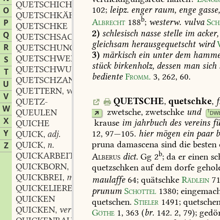
QUETSCHICHT
adj.
,
102
;
leipz.
enger
raum,
enge
gasse
O
QUETSCHKÄFER
m.
,
b
Albrecht
188
;
westerw.
vulva
Sch
P
QUETSCHKE
2)
schlesisch
nasse
stelle
im
acker,
Q
QUETSCHSACK
m.
,
gleichsam
herausgequetscht
wird
R
QUETSCHUNG
f.
,
3)
märkisch
ein
unter
dem
hamme
QUETSCHWERK
n.
S
,
stück
birkenholz,
dessen
man
sich
QUETSCHWUNDE
f.
,
T
bediente
Fromm.
3,
262,
60
.
QUETSCHZANGE
f.
,
U
QUETTERN
verb.
,
V
QUETSCHE
,
quetschke
,
f
QUETZ-
W
zwetsche
,
zwetschke
und
QUEULEN
1
DW
X
krause
im
jahrbuch
des
vereins
fü
QUICHE
Y
12,
97—105.
hier
mögen
ein
paar
b
QUICK
adj.
,
pruna
damascena
sind
die
besten
QUICK
n.
Z
,
b
QUICKARBEIT
f.
Alberus
dict.
Gg
2
;
da
er
einen
sc
,
QUICKBORN
m.
quetzschken
auf
dem
dorfe
gehole
,
QUICKBREI
m.
,
maulaffe
64;
quätschke
Rädlein
7
QUICKELIEREN
verb.
,
prunum
Schottel
1380
;
eingemach
QUICKEN
quetschen.
Stieler
1491
;
quetsche
QUICKEN
verb.
,
Göthe
1,
363
(
br.
142.
2,
79);
gedör