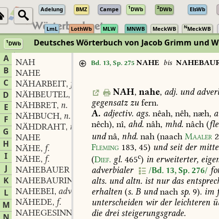
1
2
Adelung
BMZ
Campe
DWb
DWb
ElsWb
N
LmL
LothWb
MLW
MNWB
MeckWB
MeckWB
Deutsches Wörterbuch von Jacob Grimm und 
1
DWb
Berlin-Brandenburgische Akademie der Wissenschaften
·
Niedersächs
A
NAH
NAHE
bis
NAHEBAUR
Bd. 13, Sp. 275
B
NAHE
C
NÄHARBEIT
f.
,
NAH
,
nahe
,
adj.
und
adver
NÄHBEUTEL
m.
D
,
gegensatz
zu
fern.
NÄHBRET
n.
,
E
A.
adjectiv.
ags.
nêah,
nêh,
næh,
a
NÄHBUCH
n.
,
F
nêch),
nî,
ahd.
nâh,
mhd.
nâch
(
fle
NÄHDRAHT
m.
,
G
und
nâ,
nhd.
nah
(naach
Maaler
NAHE
H
Fleming
183,
45
)
und
seit
der
mitte
NÄHE
f.
,
I
c
NÄHE
f.
(
Dief.
gl.
465
)
in
erweiterter,
eigen
,
J
NAHEBAUER
adverbialer
f
/Bd. 13, Sp. 276/
K
NAHEBAURIN
alts.
und
altn.
ist
nur
das
entsprec
NAHEBEI
adv.
erhalten
(
s.
B
und
nach
sp.
9).
im
f
L
,
NÄHEDE
f.
unterscheiden
wir
der
leichteren
üb
,
M
NAHEGESINNT
partic.
die
drei
steigerungsgrade.
,
N