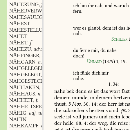
NÄHERUNG
f.
,
ich
bin
ihr
nah,
und
wär
ich
NÄHERVERWACHSEN
n.
fern.
,
NAHESÄULIG
adj.
,
NÄHEST
wer
es
glaubt,
dem
ist
das
he
NAHESTELLUNG
f.
,
nah.
NAHET
Schiller
NÄHET
f.
,
NAHEZU
adv.
,
du
ferne
mir,
du
nahe
NÄHFINGER
m.
,
doch!
NÄHGARN
n.
Uhland
(1879)
1,
19
;
,
NAHGELEGEN
partic.
,
ich
fühle
dich
mir
NAHGELEGT
partic.
,
nahe.
NÄHGESTECK
n.
,
1,
34
;
NÄHHAKEN
m.
,
nahe
bei:
denn
es
ist
das
wort
fast
NÄHHAUS
n.
,
deinem
munde,
in
deinem
hertzen
NAHHEIT
f.
,
thust.
5
Mos.
30,
14
;
der
herr
ist
na
NAHHEITSRECHT
n.
,
die
zubrochens
hertzens
sind.
ps.
NÄHIG
adj. und adv.
,
seele
ist
voll
jamers
und
mein
leb
NAHIN
der
helle.
88,
4;
der
weg,
die
reise
NAHKAMPF
m.
,
jetzt
ist
die
reise
nach
Holstein
ga