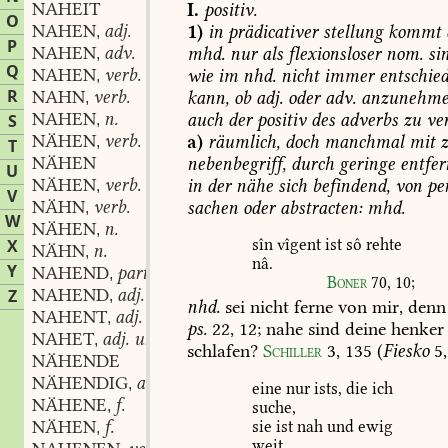
NAHEIT
I.
positiv.
O
NAHEN
adj.
1)
in
prädicativer
stellung
kommt
,
P
NAHEN
adv.
mhd.
nur
als
flexionsloser
nom.
sin
,
Q
NAHEN
verb.
wie
im
nhd.
nicht
immer
entschie
,
R
NAHN
verb.
kann,
ob
adj.
oder
adv.
anzunehm
,
NAHEN
n.
auch
der
positiv
des
adverbs
zu
ver
S
,
NÄHEN
verb.
a)
räumlich,
doch
manchmal
mit
z
,
T
NÄHEN
nebenbegriff,
durch
geringe
entfe
U
NÄHEN
verb.
in
der
nähe
sich
befindend,
von
pe
,
V
NÄHN
verb.
sachen
oder
abstracten:
mhd.
,
W
NÄHEN
n.
,
X
sîn
vîgent
ist
sô
rehte
NÄHN
n.
,
nâ.
Y
NAHEND
partic.
,
Boner
70,
10
;
NAHEND
adj. und adv.
Z
,
nhd.
sei
nicht
ferne
von
mir,
denn
NAHENT
adj. und adv.
,
ps.
22,
12
;
nahe
sind
deine
henker
NAHET
adj. und adv.
,
schlafen?
Schiller
3,
135
(
Fiesko
5,
NÄHENDE
NÄHENDIG
adj.
,
eine
nur
ists,
die
ich
NÄHENE
f.
,
suche,
NÄHEN
f.
sie
ist
nah
und
ewig
,
weit.