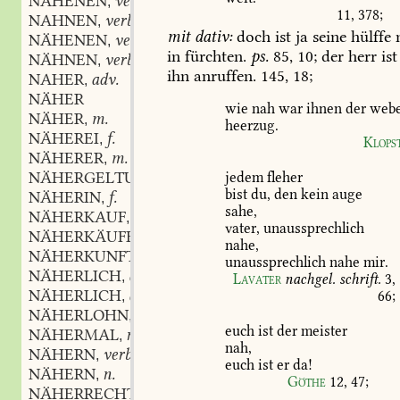
NAHENEN
verb.
,
11,
378
;
NAHNEN
verb.
,
mit
dativ:
doch
ist
ja
seine
hülffe
NÄHENEN
verb.
,
in
fürchten.
ps.
85,
10
;
der
herr
ist
NÄHNEN
verb.
,
ihn
anruffen.
145,
18;
NAHER
adv.
,
NÄHER
wie
nah
war
ihnen
der
web
NÄHER
m.
,
heerzug.
NÄHEREI
f.
,
Klops
NÄHERER
m.
,
NÄHERGELTUNG
f.
jedem
fleher
,
bist
du,
den
kein
auge
NÄHERIN
f.
,
sahe,
NÄHERKAUF
m.
,
vater,
unaussprechlich
NÄHERKÄUFERIN
f.
,
nahe,
NÄHERKUNFT
f.
,
unaussprechlich
nahe
mir.
NÄHERLICH
adj. und adv.
,
Lavater
nachgel.
schrift.
3,
NÄHERLICH
adj.
66
;
,
NÄHERLOHN
m.
,
euch
ist
der
meister
NÄHERMAL
n.
,
nah,
NÄHERN
verb.
,
euch
ist
er
da!
NÄHERN
n.
,
Göthe
12,
47
;
NÄHERRECHT
n.
,