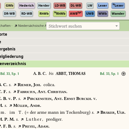
N
GWb
Hederich
Herder
LD-WB
DL-WB
LW
Lexer
Lexer
N
Spl
DR-WB
RD-WB
RhWb
RhWb
AWB
UWB
WWb
Wander
chaften
·
Niedersächsische Akademie der Wissenschaften zu Göttingen
Stichwort suchen
orte
e
ergebnis
elgliederung
enverzeichnis
A. B. C.
bis
ABBT, THOMAS
Bd. 33, Sp. 1
Bd. 33, Sp. 1
.
C.
s.
Riemer,
Joh.
colica.
.
F.
s.
Fabricius,
Ant.
Christian.
.
B.
v.
P.
s.
Pirckenstein,
Ant.
Ernst
Burckh.
v.
.
s.
Müller,
Andr.
m.
im
T.
(=
der
arme
mann
im
Tockenburg)
s.
Bräker,
Ulr.
.
P.
M.
s.
Luther,
prediger.
.
F.
B.
s.
Preyel,
Adam.