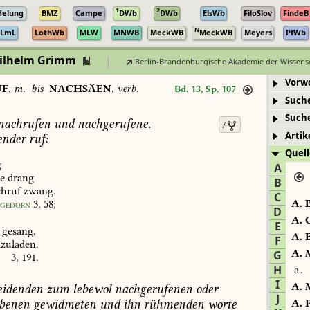
1
2
delung
BMZ
Campe
DWb
DWb
ElsWb
FiloSlov
FindeB
N
LmL
LothWb
MLW
MNWB
MeckWB
MeckWB
Meyers
PfWb
Wilhelm Grimm
Berlin-Brandenburgische Akademie der Wissens
Vorw
UF
,
m.
bis
NACHSÄEN
,
verb.
Bd. 13, Sp. 107
Such
Such
nachrufen
und
nachgerufene.
7
Artik
ender
ruf:
Quell
g
A
te
drang
B
hruf
zwang.
C
gedorn
3,
58
;
A.
B
D
A.
C
E
gesang,
A.
E
F
zuladen.
A.
M
G
3,
191
.
H
a.
I
A.
M
eidenden
zum
lebewol
nachgerufenen
oder
J
rbenen
gewidmeten
und
ihn
rühmenden
worte
A.
P