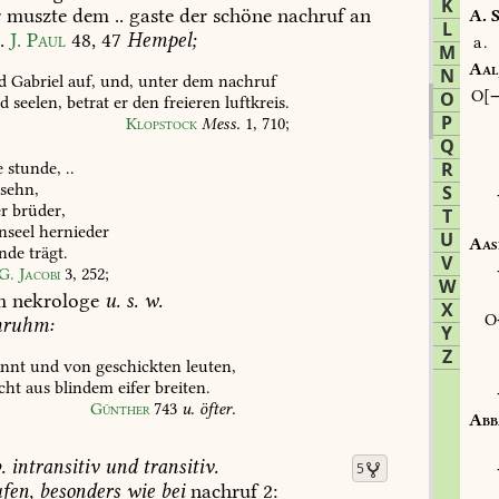
K
r
muszte
dem
..
gaste
der
schöne
nachruf
an
A.
S
L
.
J.
Paul
48,
47
Hempel;
a.
M
Aal
N
d
Gabriel
auf,
und,
unter
dem
nachruf
O
O
d
seelen,
betrat
er
den
freieren
luftkreis.
P
Klopstock
Mess.
1,
710
;
Q
e
stunde,
..
R
sehn,
S
er
brüder,
T
seel
hernieder
U
Aas
ande
trägt.
V
G.
Jacobi
3,
252
;
W
m
nekrologe
u.
s.
w.
X
ruhm:
Y
Z
nnt
und
von
geschickten
leuten,
cht
aus
blindem
eifer
breiten.
Günther
743
u.
öfter.
Abb
.
intransitiv
und
transitiv.
5
fen,
besonders
wie
bei
nachruf
2: