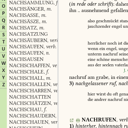
NACHSAMMLUNG
f.
,
(
in
rede
oder
schrift
):
dahe
O
NACHSÄNGER
m.
,
ihn
..
ausnehmend
gefallen
P
NACHSASSE
m.
,
Q
also
geschmückt
stan
NACHSÄSZE
m.
,
jauchzender
engel
un
R
NACHSATZ
m.
,
NACHSATZUNG
S
NACHSÄUBERN
verb.
,
T
herrlicher
noch
ist
di
NACHSAUFEN
verb.
,
wenn
ein
engel,
unge
U
NACHSAUFEN
n.
,
unterm
nachruf
sein
V
NACHSAUSEN
eine
schöne
menschen
W
aus
der
seelen
vaterl
NACHSCHAFFEN
verb.
,
X
J.
NACHSCHALE
f.
,
nachruf
am
grabe,
in
eine
Y
NACHSCHALL
m.
,
3)
nachgelassener
ruf,
nach
NACHSCHALLEN
verb.
Z
,
NACHSCHARREN
verb.
,
hier
wirst
du
oft
gena
NACHSCHATTEN
die
andrer
nachruf
ni
NACHSCHÄTZEN
verb.
,
NACHSCHAU
f.
,
NACHSCHAUDERN
verb.
,
NACHRUFEN
,
verb
NACHSCHAUEN
verb.
,
1)
hinterher,
hintennach
ru