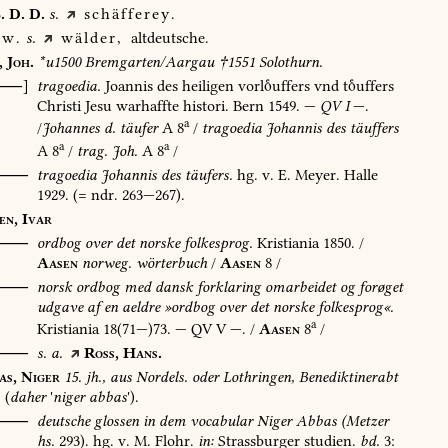
.
D.
D.
s.
schäfferey.
w.
s.
wälder,
altdeutsche.
,
Joh.
*u1500
Bremgarten/Aargau
†1551
Solothurn.
[⸺]
tragoedia.
Joannis
des
heiligen
vorluffers
vnd
tuffers
Christi
Jesu
warhaffte
histori.
Bern
1549
.
—
QV
I
—.
a
/
Johannes
d.
täufer
A
8
/
tragoedia
Johannis
des
täuffers
a
a
A
8
/
trag.
Joh.
A
8
/
⸺
tragoedia
Johannis
des
täufers.
hg.
v.
E.
Meyer.
Halle
1929
.
(=
ndr.
263—267).
en,
Ivar
⸺
ordbog
over
det
norske
folkesprog.
Kristiania
1850
.
/
Aasen
norweg.
wörterbuch
/
Aasen
8
/
O⸺
norsk
ordbog
med
dansk
forklaring
omarbeidet
og
forøget
udgave
af
en
aeldre
»ordbog
over
det
norske
folkesprog«.
a
Kristiania
18(71—)73.
—
QV
V
—.
/
Aasen
8
/
⸺
s.
a.
Ross,
Hans.
as,
Niger
15.
jh.,
aus
Nordels.
oder
Lothringen,
Benediktinerabt
(
daher
'
niger
abbas
').
⸺
deutsche
glossen
in
dem
vocabular
Niger
Abbas
(Metzer
hs.
293).
hg.
v.
M.
Flohr.
in:
Strassburger
studien.
bd.
3: