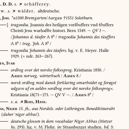
.
D.
D.
s.
schäfferey.
w.
s.
wälder,
altdeutsche.
,
Joh.
*u1500
Bremgarten/Aargau
†1551
Solothurn.
[⸺]
tragoedia.
Joannis
des
heiligen
vorluffers
vnd
tuffers
Christi
Jesu
warhaffte
histori.
Bern
1549
.
—
QV
I
—.
a
/
Johannes
d.
täufer
A
8
/
tragoedia
Johannis
des
täuffers
a
a
A
8
/
trag.
Joh.
A
8
/
⸺
tragoedia
Johannis
des
täufers.
hg.
v.
E.
Meyer.
Halle
1929
.
(=
ndr.
263—267).
en,
Ivar
⸺
ordbog
over
det
norske
folkesprog.
Kristiania
1850
.
/
Aasen
norweg.
wörterbuch
/
Aasen
8
/
O⸺
norsk
ordbog
med
dansk
forklaring
omarbeidet
og
forøget
udgave
af
en
aeldre
»ordbog
over
det
norske
folkesprog«.
a
Kristiania
18(71—)73.
—
QV
V
—.
/
Aasen
8
/
⸺
s.
a.
Ross,
Hans.
as,
Niger
15.
jh.,
aus
Nordels.
oder
Lothringen,
Benediktinerabt
(
daher
'
niger
abbas
').
⸺
deutsche
glossen
in
dem
vocabular
Niger
Abbas
(Metzer
hs.
293).
hg.
v.
M.
Flohr.
in:
Strassburger
studien.
bd.
3: