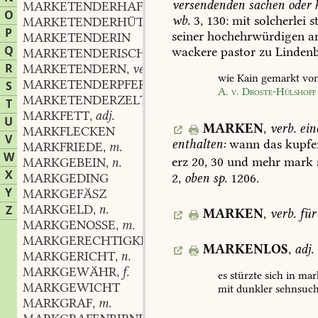
versendenden
sachen
oder
MARKETENDERHAFT
adv.
,
O
wb.
3,
130:
mit
solcherlei
s
MARKETENDERHÜTTE
f.
,
P
seiner
hochehrwürdigen
am
MARKETENDERIN
Q
wackere
pastor
zu
Lindenb
MARKETENDERISCH
adj. und adv.
,
R
MARKETENDERN
verb.
,
wie
Kain
gemarkt
vo
MARKETENDERPFERD
n.
S
,
A.
v.
Droste-Hülshoff
MARKETENDERZELT
n.
,
T
MARKFETT
adj.
,
U
MARKEN
,
verb.
ein
MARKFLECKEN
V
enthalten:
wann
das
kupfe
MARKFRIEDE
m.
,
W
erz
20,
30
und
mehr
mark
MARKGEBEIN
n.
,
X
MARKGEDING
2,
oben
sp.
1206.
Y
MARKGEFÄSZ
MARKGELD
n.
Z
,
MARKEN
,
verb.
für
MARKGENOSSE
m.
,
MARKGERECHTIGKEIT
f.
,
MARKENLOS
,
adj.
MARKGERICHT
n.
,
MARKGEWÄHR
f.
,
es
stürzte
sich
in
mark
MARKGEWICHT
mit
dunkler
sehnsuch
MARKGRAF
m.
,