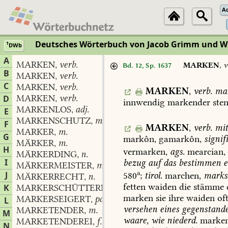
A
Deutsches Wörterbuch von Jacob Grimm und 
1
DWb
A
MARKEN
verb.
,
MARKEN
,
v
Bd. 12, Sp. 1637
B
MARKEN
verb.
,
C
MARKEN
verb.
,
MARKEN
,
verb.
ma
MARKEN
verb.
D
,
innwendig
markender
sten
MARKENLOS
adj.
,
E
MARKENSCHUTZ
m.
,
F
MARKEN
,
verb.
mit
MARKER
m.
,
G
markôn,
gamarkôn,
signif
MÄRKER
m.
,
H
vermarken,
ags.
mearcian,
MÄRKERDING
n.
,
I
bezug
auf
das
bestimmen
e
MÄRKERMEISTER
m.
,
a
J
580
;
tirol.
marchen,
marks
MÄRKERRECHT
n.
,
fetten
waiden
die
stämme
K
MARKERSCHÜTTERND
part.
,
marken
sie
ihre
waiden
of
MARKERSEIGERT
part.
L
,
versehen
eines
gegenstand
MARKETENDER
m.
,
M
waare,
wie
niederd.
marken
MARKETENDEREI
f.
,
N