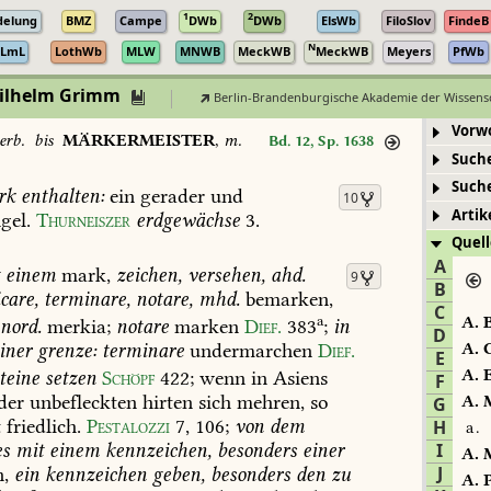
1
2
delung
BMZ
Campe
DWb
DWb
ElsWb
FiloSlov
FindeB
N
LmL
LothWb
MLW
MNWB
MeckWB
MeckWB
Meyers
PfWb
Wilhelm Grimm
Berlin-Brandenburgische Akademie der Wissens
Vorw
erb.
bis
MÄRKERMEISTER
,
m.
Bd. 12, Sp. 1638
Such
Such
rk
enthalten:
ein
gerader
und
10
Artik
gel.
Thurneiszer
erdgewächse
3
.
Quell
A
einem
mark,
zeichen,
versehen,
ahd.
9
B
icare,
terminare,
notare,
mhd.
bemarken,
C
a
A.
B
nord.
merkia;
notare
marken
Dief.
383
;
in
D
iner
grenze:
terminare
undermarchen
Dief.
A.
C
E
A.
E
teine
setzen
Schöpf
422
;
wenn
in
Asiens
F
der
unbefleckten
hirten
sich
mehren,
so
A.
M
G
t
friedlich.
Pestalozzi
7,
106
;
von
dem
H
a.
es
mit
einem
kennzeichen,
besonders
einer
I
A.
M
J
,
ein
kennzeichen
geben,
besonders
den
zu
A.
P