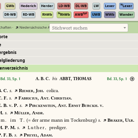
N
GWb
Hederich
Herder
LD-WB
DL-WB
LW
Lexer
Lexer
N
Spl
DR-WB
RD-WB
RhWb
RhWb
AWB
UWB
WWb
Wander
chaften
·
Niedersächsische Akademie der Wissenschaften zu Göttingen
Stichwort suchen
orte
e
ergebnis
elgliederung
enverzeichnis
A. B. C.
bis
ABBT, THOMAS
Bd. 33, Sp. 1
Bd. 33, Sp. 1
.
C.
s.
Riemer,
Joh.
colica.
.
F.
s.
Fabricius,
Ant.
Christian.
.
B.
v.
P.
s.
Pirckenstein,
Ant.
Ernst
Burckh.
v.
.
s.
Müller,
Andr.
m.
im
T.
(=
der
arme
mann
im
Tockenburg)
s.
Bräker,
Ulr.
.
P.
M.
s.
Luther,
prediger.
.
F.
B.
s.
Preyel,
Adam.