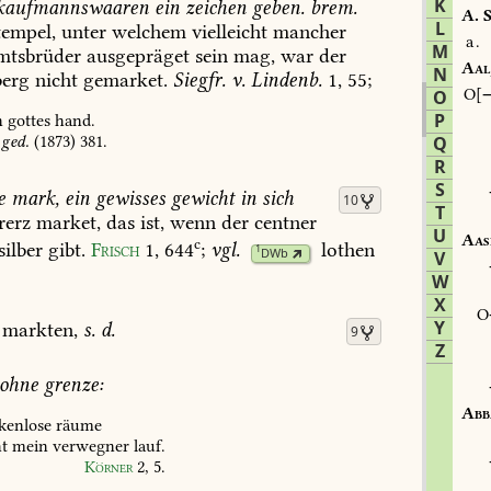
K
kaufmannswaaren
ein
zeichen
geben.
brem.
A.
S
L
tempel,
unter
welchem
vielleicht
mancher
a.
M
tsbrüder
ausgepräget
sein
mag,
war
der
Aal
N
erg
nicht
gemarket.
Siegfr.
v.
Lindenb.
1,
55;
O
O
P
n
gottes
hand.
ged.
(1873)
381
.
Q
R
S
e
mark,
ein
gewisses
gewicht
in
sich
10
T
rerz
market,
das
ist,
wenn
der
centner
U
Aas
c
silber
gibt.
Frisch
1,
644
;
vgl.
lothen
1
DWb
V
W
X
Y
markten,
s.
d.
9
Z
ohne
grenze:
Abb
enlose
räume
t
mein
verwegner
lauf.
Körner
2,
5
.