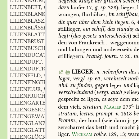
LILIENBAUM
m.
liegende
klinge
der
groszen
scheere
,
LILIENBEET
n.
dazu
läufer
17,
g,
sp.
328);
lieger,
b
,
LILIENBLANK
adj.
wrangen,
flurhölzer,
im
schiffbau,
,
LILIENBLASZ
adj.
,
die
quer
über
dem
kiele
liegen.
6,
4
LILIENBLÄSSE
f.
,
stilllieger,
ein
schiff,
das
ständig
a
LILIENBLATT
n.
,
liegt:
(
das
gesetz
unterscheidet
)
sc
LILIENBRUST
f.
,
den
von
Frankreich
..
weggenomm
LILIENBUSCH
m.
,
und
ladungen
und
andererseits
d
LILIENDUCATEN
stillliegern.
Frankf.
journ.
v.
20.
ju
LILIENDUFT
m.
,
LILIENDUFTIG
adj.
,
LIEGER
,
n.
nebenform
des
LILIENFELD
n.
,
lager,
vergl.
sp.
63,
vereinzelt
noch
LILIENFINGER
m.
,
nhd.
zu
finden,
gegen
leger
und
lä
LILIENFLUR
f.
,
verschwindend
(
vergl.
auch
geliege
LILIENFRUCHT
f.
,
gespreits
ze
ligen,
es
seye
dem
me
LILIENGARTEN
m.
,
c
dem
vich,
stratum.
Maaler
273
;
li
LILIENGESICHT
n.
,
stratum,
lectus.
prompt.
v.
1618
be
LILIENGEWAND
n.
,
Fromm.;
der
hund
(wie
dann
jr
ge
LILIENGLANZ
m.
,
zerscharret
das
betth
und
macht
j
LILIENGLATT
adj.
,
liger.
Wickram
rollw.
129,
13
;
wan
LILIENGLÖCKCHEN
n.
,