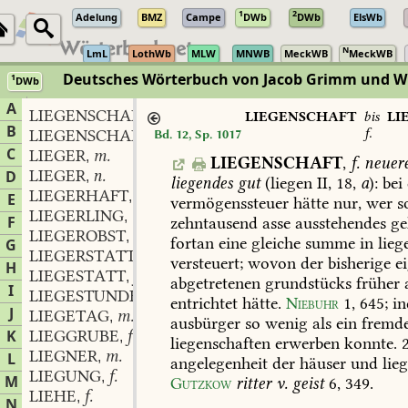
1
2
Adelung
BMZ
Campe
DWb
DWb
ElsWb
N
LmL
LothWb
MLW
MNWB
MeckWB
MeckWB
Deutsches Wörterbuch von Jacob Grimm und 
1
DWb
Berlin-Brandenburgische Akademie der Wissenschaften
·
Niedersächs
A
LIEGENSCHAFT
LIEGENSCHAFT
bis
LI
B
f.
LIEGENSCHAFTLICH
adj.
Bd. 12, Sp. 1017
,
C
LIEGER
m.
,
LIEGENSCHAFT
,
f.
neuer
LIEGER
n.
D
,
liegendes
gut
(liegen
II,
18,
a
):
bei
LIEGERHAFT
adj.
,
E
vermögenssteuer
hätte
nur,
wer
s
LIEGERLING
m.
,
F
zehntausend
asse
ausstehendes
ge
LIEGEROBST
n.
,
fortan
eine
gleiche
summe
in
lieg
G
LIEGERSTATT
f.
,
versteuert;
wovon
der
bisherige
ei
H
LIEGESTATT
f.
,
abgetretenen
grundstücks
früher
I
LIEGESTUNDE
f.
,
entrichtet
hätte.
Niebuhr
1,
645
;
in
J
LIEGETAG
m.
,
ausbürger
so
wenig
als
ein
fremd
K
LIEGGRUBE
f.
,
liegenschaften
erwerben
konnte.
2
LIEGNER
m.
L
,
angelegenheit
der
häuser
und
lieg
LIEGUNG
f.
,
M
Gutzkow
ritter
v.
geist
6,
349
.
LIEHE
f.
,
N