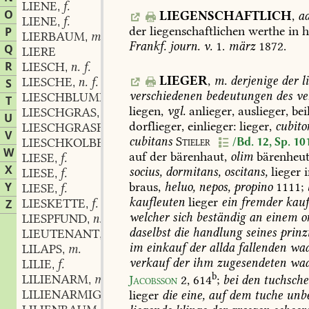
LIENE
f.
,
O
LIEGENSCHAFTLICH
,
ad
LIENE
f.
,
der
liegenschaftlichen
werthe
in
h
P
LIERBAUM
m.
,
Frankf.
journ.
v.
1.
märz
1872.
Q
LIERE
R
LIESCH
n. f.
,
LIEGER
,
m.
derjenige
der
li
LIESCHE
n. f.
S
,
verschiedenen
bedeutungen
des
ve
LIESCHBLUME
f.
,
T
liegen,
vgl.
anlieger,
auslieger,
beil
LIESCHGRAS
n.
,
U
dorflieger,
einlieger:
lieger,
cubito
LIESCHGRASFALTER
m.
,
V
cubitans
Stieler
/Bd. 12, Sp. 10
LIESCHKOLBE
f.
,
W
auf
der
bärenhaut,
olim
bärenheut
LIESE
f.
,
X
socius,
dormitans,
oscitans,
lieger
LIESE
f.
,
braus,
heluo,
nepos,
propino
1111;
Y
LIESE
f.
,
kaufleuten
lieger
ein
fremder
kauf
LIESKETTE
f.
Z
,
welcher
sich
beständig
an
einem
o
LIESPFUND
n.
,
daselbst
die
handlung
seines
prinzi
LIEUTENANT
m.
,
im
einkauf
der
allda
fallenden
waa
LILAPS
m.
,
verkauf
der
ihm
zugesendeten
waa
LILIE
f.
,
b
LILIENARM
m.
Jacobsson
2,
614
;
bei
den
tuchsche
,
LILIENARMIG
adj.
lieger
die
eine,
auf
dem
tuche
unbe
,