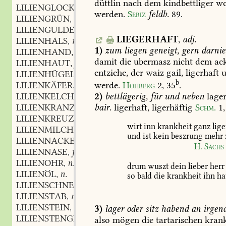
düttlin
nach
dem
kindbettliger
wo
LILIENGLOCKE
f.
,
werden.
Sebiz
feldb.
89
.
LILIENGRÜN
n.
,
LILIENGULDEN
m.
,
LIEGERHAFT
,
adj.
LILIENHALS
m.
,
1)
zum
liegen
geneigt,
gern
darnie
LILIENHAND
f.
,
damit
die
ubermasz
nicht
dem
ac
LILIENHAUT
f.
,
entziehe,
der
waiz
gail,
ligerhaft
u
LILIENHÜGEL
m.
,
b
LILIENKÄFER
m.
werde.
Hohberg
2,
35
.
,
LILIENKELCH
m.
2)
bettlägerig,
für
und
neben
lager
,
LILIENKRANZ
m.
bair.
ligerhaft,
ligerhäftig
Schm.
1,
,
LILIENKREUZ
n.
,
wirt
inn
krankheit
ganz
lige
LILIENMILCH
f.
,
und
ist
kein
beszrung
mehr
LILIENNACKEN
m.
,
H.
Sachs
LILIENNASE
f.
,
LILIENOHR
n.
,
drum
wuszt
dein
lieber
herr
LILIENÖL
n.
,
so
bald
die
krankheit
ihn
ha
LILIENSCHNEE
m.
,
LILIENSTAB
m.
,
LILIENSTEIN
m.
,
3)
lager
oder
sitz
habend
an
irgen
LILIENSTENGEL
m.
,
also
mögen
die
tartarischen
krank