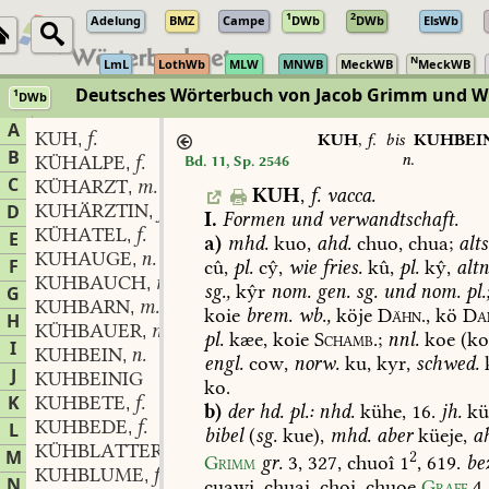
1
2
Adelung
BMZ
Campe
DWb
DWb
ElsWb
N
LmL
LothWb
MLW
MNWB
MeckWB
MeckWB
Deutsches Wörterbuch von Jacob Grimm und 
1
DWb
Berlin-Brandenburgische Akademie der Wissenschaften
·
Niedersächs
A
KUH
f.
,
KUH
,
f.
bis
KUHBEI
B
n.
KÜHALPE
f.
Bd. 11, Sp. 2546
,
C
KÜHARZT
m.
,
KUH
,
f.
vacca.
KUHÄRZTIN
fem.
D
,
I.
Formen
und
verwandtschaft.
KÜHATEL
f.
,
E
a)
mhd.
kuo,
ahd.
chuo,
chua;
alts
KUHAUGE
n.
,
F
cû,
pl.
cŷ,
wie
fries.
kû,
pl.
kŷ,
altn
KUHBAUCH
m.
,
sg.,
kŷr
nom.
gen.
sg.
und
nom.
pl.
G
KUHBARN
m.
,
koie
brem.
wb.,
köje
Dähn.,
kö
Dan
H
KÜHBAUER
m.
,
pl.
kæe,
koie
Schamb.
;
nnl.
koe
(ko
I
KUHBEIN
n.
,
engl.
cow,
norw.
ku,
kyr,
schwed.
J
KUHBEINIG
ko.
K
KUHBETE
f.
,
b)
der
hd.
pl.:
nhd.
kühe,
16.
jh.
kü
KUHBEDE
f.
L
,
bibel
(
sg.
kue),
mhd.
aber
küeje,
a
KÜHBLATTER
f.
,
M
2
Grimm
gr.
3,
327
,
chuoî
1
,
619.
be
KUHBLUME
f.
,
N
cuawi,
chuai,
choi,
chuoe
Graff
4,