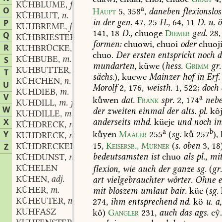
KÜHBLUME
f.
,
a
O
Haupt
5,
358
,
daneben
flexionslos
KÜHBLUT
n.
,
in
der
gen.
47,
25
H.,
64,
11
D.
u.
ö
P
KUHBREME
f.
,
141,
18
D.,
chuoge
Diemer
ged.
28,
Q
KÜHBRIESTER
m.
,
formen:
chuowi,
chuoi
oder
chuoj
R
KUHBRÜCKE
f.
,
chuo.
Der
ersten
entspricht
noch
d
KÜHBUBE
m.
S
,
mundarten,
küwe
(
hess.
Grimm
gr.
KUHBUTTER
f.
,
T
sächs.
),
kuewe
Mainzer
hof
in
Erf.
KÜHCHEN
n.
,
U
Morolf
2,
176,
weisth.
1,
522;
doch
KUHDIEB
m.
,
V
a
kwen
dat.
Frank
spr.
2,
174
neb
KUHDILL
m. f.
,
W
der
zweiten
einmal
der
alts.
pl.
kôj
KUHDILLE
m. f.
,
X
anderseits
mhd.
küeje
und
noch
i
KÜHDRECK
m.
,
a
b
Y
kyen
Maaler
255
(
sg.
k
257
),
KUHDRECK
m.
,
15
,
Keisersb.,
Murner
(
s.
oben
3
,
18)
KÜHDRECKELN
Z
bedeutsamsten
ist
chuo
als
pl.,
mi
KÜHDUNST
m.
,
KÜHELEN
flexion,
wie
auch
der
ganze
sg.
(
gr
KÜHEN
adj.
art
vielgebrauchter
wörter.
Ohne
e
,
KÜHER
m.
mit
bloszem
umlaut
bair.
küe
(
sg.
,
KÜHEUTER
n.
274
,
ihm
entsprechend
nd.
kö
u.
a,
,
KUHFASZ
kô)
Gangler
231
,
auch
das
ags.
cŷ