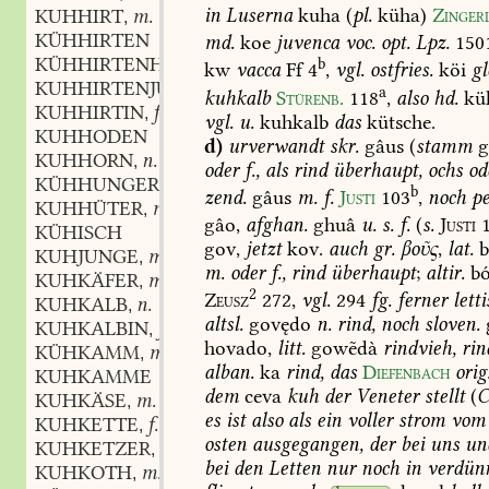
in
Luserna
kuha
(
pl.
küha)
Zinger
KUHHIRT
m.
,
KÜHHIRTEN
md.
koe
juvenca
voc.
opt.
Lpz.
150
KÜHHIRTENHORN
n.
b
,
kw
vacca
Ff
4
,
vgl.
ostfries.
köi
gl
KUHHIRTENJUNGE
a
kuhkalb
Stürenb.
118
,
also
hd.
kü
KUHHIRTIN
f.
,
vgl.
u.
kuhkalb
das
kütsche.
KUHHODEN
d)
urverwandt
skr.
gâus
(
stamm
g
KUHHORN
n.
,
oder
f.,
als
rind
überhaupt,
ochs
od
KÜHHUNGER
m.
,
b
zend.
gâus
m.
f.
Justi
103
,
noch
pe
KUHHÜTER
m.
,
gâo,
afghan.
ghuâ
u.
s.
f.
(
s.
Justi
1
KÜHISCH
gov,
jetzt
kov.
auch
gr.
βοῦς
,
lat.
b
KUHJUNGE
m.
,
m.
oder
f.,
rind
überhaupt
;
altir.
b
KUHKÄFER
m.
,
2
Zeusz
272,
vgl.
294
fg.
ferner
letti
KUHKALB
n.
,
altsl.
govędo
n.
rind,
noch
sloven.
KUHKALBIN
f.
,
hovado,
litt.
gowẽdà
rindvieh,
rin
KÜHKAMM
m.
,
alban.
ka
rind,
das
Diefenbach
orig
KUHKAMME
dem
ceva
kuh
der
Veneter
stellt
(
C
KUHKÄSE
m.
,
es
ist
also
als
ein
voller
strom
vom
KUHKETTE
f.
,
osten
ausgegangen,
der
bei
uns
un
KUHKETZER
m.
,
bei
den
Letten
nur
noch
in
verdün
KUHKOTH
m.
,