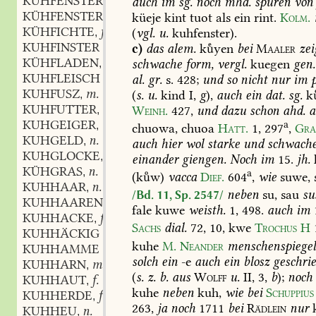
KUHFENSTER
auch
im
sg.
noch
mhd.
spuren
von
KÜHFENSTER
küeje
kint
tuot
als
ein
rint.
Kolm.
KÜHFICHTE
f.
(
vgl.
u.
kuhfenster).
,
KUHFINSTER
c)
das
alem.
kyen
bei
Maaler
zei
KÜHFLADEN
m.
schwache
form,
vergl.
kuegen
gen.
,
KUHFLEISCH
al.
gr.
s.
428
;
und
so
nicht
nur
im
p
KUHFUSZ
m.
(
s.
u.
kind
I,
g
),
auch
ein
dat.
sg.
k
,
KUHFUTTER
n.
Weinh.
427
,
und
dazu
schon
ahd.
a
,
KUHGEIGER
m.
a
,
chuowa,
chuoa
Hatt.
1,
297
,
Gra
KUHGELD
n.
,
auch
hier
wol
starke
und
schwach
KUHGLOCKE
f.
,
einander
giengen.
Noch
im
15.
jh.
KÜHGRAS
n.
,
a
(kw)
vacca
Dief.
604
,
wie
suwe,
KUHHAAR
n.
,
neben
su,
sau
su
/Bd. 11, Sp. 2547/
KUHHAAREN
adj.
,
fale
kuwe
weisth.
1,
498.
auch
im
KUHHACKE
f.
,
Sachs
dial.
72,
10
,
kwe
Trochus
H
KUHHÄCKIG
kuhe
M.
Neander
menschenspiege
KUHHAMME
solch
ein
-e
auch
ein
blosz
geschri
KUHHARN
m.
,
(
s.
z.
b.
aus
Wolff
u.
II,
3,
b
);
noch
KUHHAUT
f.
,
kuhe
neben
kuh,
wie
bei
Schuppius
KUHHERDE
f.
,
263,
ja
noch
1711
bei
Rädlein
nur
k
KUHHEU
n.
,