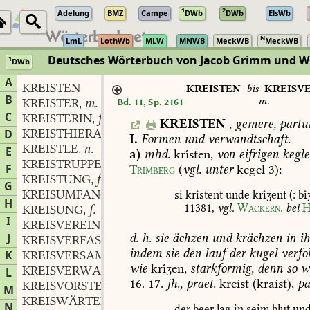
1
2
Adelung
BMZ
Campe
DWb
DWb
ElsWb
N
LmL
LothWb
MLW
MNWB
MeckWB
MeckWB
Deutsches Wörterbuch von Jacob Grimm und 
1
DWb
Berlin-Brandenburgische Akademie der Wissenschaften
·
Niedersächs
A
KREISTEN
KREISTEN
bis
KREISV
B
m.
KREISTER
m.
Bd. 11, Sp. 2161
,
C
KREISTERIN
f.
,
KREISTEN
,
gemere,
partur
KREISTHIERARZT
m.
D
,
I.
Formen
und
verwandtschaft.
KREISTLE
n.
,
E
a)
mhd.
krîsten,
von
eifrigen
kegle
KREISTRUPPEN
F
Trimberg
(
vgl.
unter
kegel
3):
KREISTUNG
f.
,
G
KREISUMFANG
m.
si
krîstent
unde
krîʒent
(:
bîʒ
,
H
11381
,
vgl.
Wackern.
bei
H
KREISUNG
f.
,
I
KREISVEREIN
m.
,
d.
h.
sie
ächzen
und
krächzen
in
i
J
KREISVERFASSUNG
f.
,
indem
sie
den
lauf
der
kugel
verfo
K
KREISVERSAMMLUNG
f.
,
wie
krîʒen,
starkformig,
denn
so
w
KREISVERWANDTE
L
16.
17.
jh.,
praet.
kreist
(kraist),
pa
KREISVORSTEHER
m.
,
M
KREISWÄRTEL
m.
,
N
der
beer
lag
in
seim
blut
un