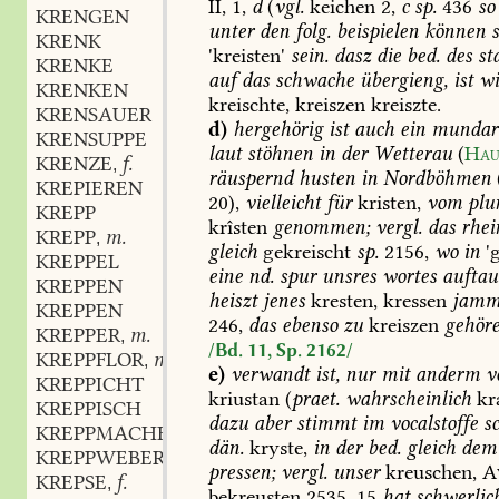
II,
1,
d
(
vgl.
keichen
2,
c
sp.
436
so
KRENGEN
unter
den
folg.
beispielen
können
s
KRENK
'kreisten'
sein.
dasz
die
bed.
des
st
KRENKE
auf
das
schwache
übergieng,
ist
wi
KRENKEN
kreischte,
kreiszen
kreiszte.
KRENSAUER
d)
hergehörig
ist
auch
ein
mundart
KRENSUPPE
laut
stöhnen
in
der
Wetterau
(
Hau
KRENZE
f.
,
räuspernd
husten
in
Nordböhmen
KREPIEREN
20
),
vielleicht
für
kristen,
vom
plur
KREPP
krîsten
genommen;
vergl.
das
rhei
KREPP
m.
,
gleich
gekreischt
sp.
2156,
wo
in
'g
KREPPEL
eine
nd.
spur
unsres
wortes
auftau
KREPPEN
heiszt
jenes
kresten,
kressen
jamm
KREPPEN
246
,
das
ebenso
zu
kreiszen
gehör
KREPPER
m.
,
/Bd. 11, Sp. 2162/
KREPPFLOR
m.
,
e)
verwandt
ist,
nur
mit
anderm
vo
KREPPICHT
kriustan
(
praet.
wahrscheinlich
kra
KREPPISCH
dazu
aber
stimmt
im
vocalstoffe
sc
KREPPMACHER
m.
,
dän.
kryste,
in
der
bed.
gleich
dem
KREPPWEBER
m.
,
pressen;
vergl.
unser
kreuschen,
A
KREPSE
f.
,
bekreusten
2535,
15
hat
schwerlic