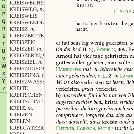
KREISWECHSEL
m.
,
kraist.
O
KREISWEG
m.
,
H.
Sachs
P
KREISWEIS
Q
KREISWENDUNG
f.
,
hast
schier
kristen
die
ga
R
KREISZ
m.
nacht.
,
KREISZBETTE
m.
S
,
KREISZEN
er
hat
sein
tag
wenig
gekristen,
s
T
KREISZER
m.
(
in
der
bed.
II,
3);
Eyring
2,
309
;
Be
,
U
KREISZERIN
f.
Arnoul
hat
vier
tage
gekriszten
u
,
V
KREISZIEL
n.
gottes
willen
gebeten,
man
solte
s
,
W
KREISZUGEORDNETE
Harsdörfer
lust-
u.
lehrreiche
gesc
X
KREISZUNG
f.
einer
gebärenden,
s.
II,
2.
in
Lampr
,
Y
KREISZWASSER
n.
W.
ist
also
verkristen
zu
lesen,
äch
,
KREITE
Z
verkrîsten,
praet.
verkreist.
KREITSCHEN
b)
auszerdem
find
ichs
nur
von
Isl
KREITSCHMER
abgeschwächter
bed.,
krîsta
strider
KREIZ
m.
passeribus
dicitur;
gewiss
auch
sta
,
KREIZEN
comprimere,
torquere
das.
sich
als
KRELEN
dazu
darstellt.
diesz
kreista
auch
a
KRELGATZER
m.
Fritzner,
Egilsson,
Möbius
(
nicht
kr
,