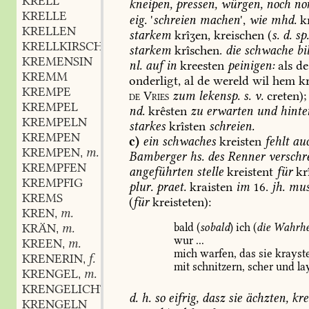
KRELL
kneipen,
pressen,
würgen,
noch
no
KRELLE
eig.
'
schreien
machen
',
wie
mhd.
kr
KRELLEN
starkem
krîʒen,
kreischen
(
s.
d.
sp
KRELLKIRSCHE
f.
,
starkem
krîschen.
die
schwache
bi
KREMENSIN
nl.
auf
in
kreesten
peinigen:
als
de
KREMM
onderligt,
al
de
wereld
wil
hem
kr
KREMPE
de
Vries
zum
lekensp.
s.
v.
creten);
KREMPEL
nd.
krêsten
zu
erwarten
und
hinte
KREMPELN
starkes
krîsten
schreien.
KREMPEN
c)
ein
schwaches
kreisten
fehlt
au
KREMPEN
m.
,
Bamberger
hs.
des
Renner
verschr
KREMPFEN
angeführten
stelle
kreistent
für
krî
KREMPFIG
plur.
praet.
kraisten
im
16.
jh.
mus
KREMS
(
für
kreisteten):
KREN
m.
,
bald
(
sobald
)
ich
(
die
Wahrhe
KRÄN
m.
,
wur
...
KREEN
m.
,
mich
warfen,
das
sie
krayst
KRENERIN
f.
,
mit
schnitzern,
scher
und
la
KRENGEL
m.
,
KRENGELICHT
d.
h.
so
eifrig,
dasz
sie
ächzten,
kre
KRENGELN