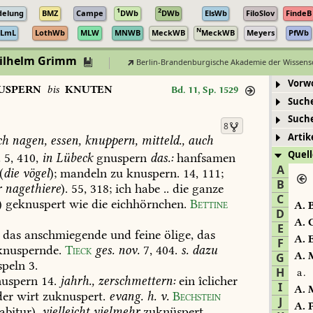
1
2
delung
BMZ
Campe
DWb
DWb
ElsWb
FiloSlov
FindeB
N
LmL
LothWb
MLW
MNWB
MeckWB
MeckWB
Meyers
PfWb
Wilhelm Grimm
Berlin-Brandenburgische Akademie der Wissens
Vorw
USPERN
bis
KNUTEN
Bd. 11, Sp. 1529
Such
Such
8
Artik
ch
nagen,
essen,
knuppern,
mitteld.,
auch
Quell
.
5,
410,
in
Lübeck
gnuspern
das.:
hanfsamen
A
(
die
vögel
);
mandeln
zu
knuspern.
14,
111;
B
r
nagethiere
).
55,
318;
ich
habe
..
die
ganze
C
)
geknuspert
wie
die
eichhörnchen.
Bettine
A.
B
D
A.
C
E
das
anschmiegende
und
feine
ölige,
das
A.
E
F
nuspernde.
Tieck
ges.
nov.
7,
404
.
s.
dazu
A.
M
G
peln
3.
H
a.
uspern
14.
jahrh.,
zerschmettern:
ein
îclicher
I
A.
M
er
wirt
zuknuspert.
evang.
h.
v.
Bechstein
J
A.
P
bitur),
vielleicht
vielmehr
zuknüspert,