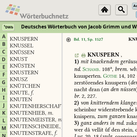
A
Deutsches Wörterbuch von Jacob Grimm und 
1
DWb
A
KNUSPERN
KN
Bd. 11, Sp. 1527
B
KNUSSEL
C
KNÜSSEN
KNUSPERN
,
KNUST
D
1)
mit
knackendem
geräus
KNÜSTEN
E
a
nd.
Schamb.
108
,
brem.
wb
KNUSTERN
F
knusperten.
Göthe
14,
102
KNUSZ
G
zerstörendes
knuspern
(
de
KNÜTCHEN
nacht
dran
(
an
den
nüssen
H
KNUTE
f.
,
br.
2,
227
.
I
KNUTEN
2)
von
knitterndem
klange:
J
KNUTENHERSCHAFT
f.
,
scheinbar
widerstrebende
k
K
KNUTENHIEB
m.
,
knispern,
zum
ganzen
knas
KNUTENMEISTER
m.
L
,
3)
ganz
anders
in
md.
zukn
KNUTENSCHNEIDE
f.
,
M
wer
dâ
vellit
ûf
den
stein,
d
KNUTENSTRAFE
f.
,
N
Luc.
20,
18
(
vulg.
conquassa