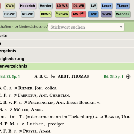
N
GWb
Hederich
Herder
LD-WB
DL-WB
LW
Lexer
Lexer
N
Spl
DR-WB
RD-WB
RhWb
RhWb
AWB
UWB
WWb
Wander
chaften
·
Niedersächsische Akademie der Wissenschaften zu Göttingen
Stichwort suchen
orte
e
ergebnis
elgliederung
enverzeichnis
A. B. C.
bis
ABBT, THOMAS
Bd. 33, Sp. 1
Bd. 33, Sp. 1
.
C.
s.
Riemer,
Joh.
colica.
.
F.
s.
Fabricius,
Ant.
Christian.
.
B.
v.
P.
s.
Pirckenstein,
Ant.
Ernst
Burckh.
v.
.
s.
Müller,
Andr.
m.
im
T.
(=
der
arme
mann
im
Tockenburg)
s.
Bräker,
Ulr.
.
P.
M.
s.
Luther,
prediger.
.
F.
B.
s.
Preyel,
Adam.