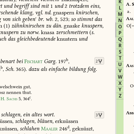
K
A.
S
t
und
begriff
sind
mit
1
und
2
trotzdem
eins,
L
a.
rschende
klang,
vgl.
nd.
gnaspern
knirschen,
M
g
von
sich
geben
'
br.
wb.
2,
523;
so
stimmt
das
Aal
N
n
(1)
zähnknirschen
zu
dän.
gnaske
knuspern,
O
O
nuspern
zu
norw.
knasa
zerschmettern
(
s.
P
uch
das
gleichbedeutende
knustern
und
Q
R
S
T
b
benart
bei
Fischart
Garg.
197
,
2
U
Aas
b
8
,
Sch.
365).
dazu
als
einfache
bildung
folg.
V
W
X
welschwein
gut,
Y
osz
nennen
thut.
Z
c
H.
Sachs
5,
364
.
Abb
schlagen,
ein
altes
wort.
3
üssen,
schlagen,
bläuen,
erknüssen
d
nüssen,
schlahen
Maaler
246
,
geknüszt,