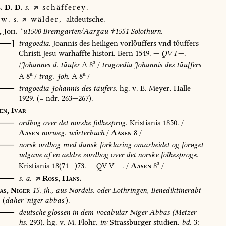
.
D.
D.
s.
schäfferey.
w.
s.
wälder,
altdeutsche.
,
Joh.
*u1500
Bremgarten/Aargau
†1551
Solothurn.
[⸺]
tragoedia.
Joannis
des
heiligen
vorluffers
vnd
tuffers
Christi
Jesu
warhaffte
histori.
Bern
1549
.
—
QV
I
—.
a
/
Johannes
d.
täufer
A
8
/
tragoedia
Johannis
des
täuffers
a
a
A
8
/
trag.
Joh.
A
8
/
⸺
tragoedia
Johannis
des
täufers.
hg.
v.
E.
Meyer.
Halle
1929
.
(=
ndr.
263—267).
en,
Ivar
⸺
ordbog
over
det
norske
folkesprog.
Kristiania
1850
.
/
Aasen
norweg.
wörterbuch
/
Aasen
8
/
O⸺
norsk
ordbog
med
dansk
forklaring
omarbeidet
og
forøget
udgave
af
en
aeldre
»ordbog
over
det
norske
folkesprog«.
a
Kristiania
18(71—)73.
—
QV
V
—.
/
Aasen
8
/
⸺
s.
a.
Ross,
Hans.
as,
Niger
15.
jh.,
aus
Nordels.
oder
Lothringen,
Benediktinerabt
(
daher
'
niger
abbas
').
⸺
deutsche
glossen
in
dem
vocabular
Niger
Abbas
(Metzer
hs.
293).
hg.
v.
M.
Flohr.
in:
Strassburger
studien.
bd.
3: