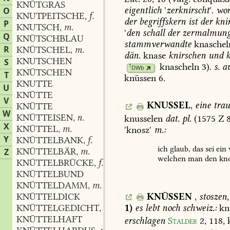
KNÜTGRAS
eigentlich
'
zerknirscht
'.
wor
O
KNUTPEITSCHE
f.
,
der
begriffskern
ist
der
kni
P
KNUTSCH
m.
,
'
den
schall
der
zermalmun
Q
KNÜTSCHBLAU
stammverwandte
knaschel
R
KNÜTSCHEL
m.
,
dän.
knase
knirschen
und
k
KNUTSCHEN
S
knascheln
3).
s.
a
1
DWb
KNÜTSCHEN
T
knüssen
6.
KNUTTE
U
KNÜTTE
V
KNUSSEL
,
eine
trau
KNÜTTE
W
KNÜTTEISEN
n.
knusselen
dat.
pl.
(1575
Z
,
X
KNÜTTEL
m.
'knosz'
m.:
,
Y
KNÜTTELBANK
f.
,
ich
glaub,
das
sei
ein
KNÜTTELBÄR
m.
Z
,
welchen
man
den
kn
KNÜTTELBRÜCKE
f.
,
KNÜTTELBUND
KNÜTTELDAMM
m.
,
KNÜSSEN
,
stoszen,
KNÜTTELDICK
1)
es
lebt
noch
schweiz.:
kn
KNÜTTELGEDICHT
n.
,
KNÜTTELHAFT
erschlagen
Stalder
2,
118
,
k