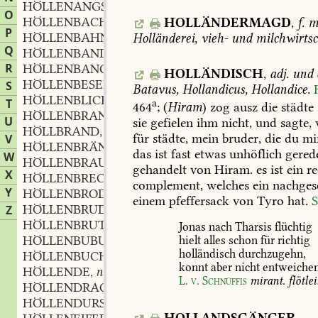
HÖLLENANGST
adj.
,
O
HÖLLENBACH
m.
HOLLÄNDERMAGD
,
f.
m
,
P
HÖLLENBAHN
f.
Holländerei,
vieh-
und
milchwirtsc
,
Q
HÖLLENBANDE
n.
,
R
HÖLLENBANG
adj.
,
HOLLÄNDISCH
,
adj.
und
HÖLLENBESEN
m.
S
,
Batavus,
Hollandicus,
Hollandice.
HÖLLENBLICK
m.
,
T
a
464
;
(
Hiram
)
zog
ausz
die
städte
HÖLLENBRAND
m.
,
U
sie
gefielen
ihm
nicht,
und
sagte,
HÖLLBRAND
m.
,
für
städte,
mein
bruder,
die
du
mi
V
HÖLLENBRÄNDISCH
adj. und adv.
,
das
ist
fast
etwas
unhöflich
gered
W
HÖLLENBRAUCH
m.
,
gehandelt
von
Hiram.
es
ist
ein
re
X
HÖLLENBRECHER
m.
,
complement,
welches
ein
nachges
Y
HÖLLENBRODEN
m.
,
einem
pfeffersack
von
Tyro
hat.
S
HÖLLENBRUDEL
m.
Z
,
HÖLLENBRUT
f.
,
Jonas
nach
Tharsis
flüchtig
HÖLLENBUBU
hielt
alles
schon
für
richtig
holländisch
durchzugehn,
HÖLLENBUCH
n.
,
konnt
aber
nicht
entweichen
HÖLLENDE
n.
,
L.
v.
Schnüffis
mirant.
flötle
HÖLLENDRACHE
m.
,
HÖLLENDURST
m.
,