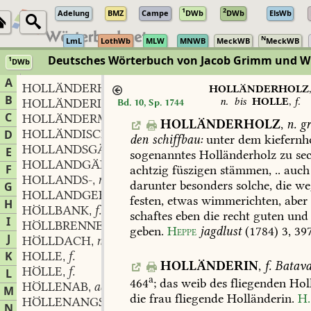
1
2
Adelung
BMZ
Campe
DWb
DWb
ElsWb
N
LmL
LothWb
MLW
MNWB
MeckWB
MeckWB
Deutsches Wörterbuch von Jacob Grimm und 
1
DWb
Berlin-Brandenburgische Akademie der Wissenschaften
·
Niedersächs
A
HOLLÄNDERHOLZ
n.
,
HOLLÄNDERHOLZ
B
n.
bis
HOLLE
,
f.
HOLLÄNDERIN
f.
Bd. 10, Sp. 1744
,
C
HOLLÄNDERMAGD
HOLLÄNDERHOLZ
,
n.
gr
HOLLÄNDISCH
adj. und adv.
D
,
den
schiffbau:
unter
dem
kiefernh
HOLLANDSGÄNGER
E
sogenanntes
Holländerholz
zu
sec
HOLLANDGÄNGER
F
achtzig
füszigen
stämmen,
..
auch
HOLLANDS-
n.
,
darunter
besonders
solche,
die
we
G
HOLLANDGEHEN
n.
,
festen,
etwas
wimmerichten,
aber
H
HÖLLBANK
f.
,
schaftes
eben
die
recht
guten
und
I
HÖLLBRENNEND
part.
,
geben.
Heppe
jagdlust
(1784)
3,
39
J
HÖLLDACH
n.
,
K
HOLLE
f.
,
HOLLÄNDERIN
,
f.
Batava
HÖLLE
f.
L
,
a
464
;
das
weib
des
fliegenden
Holl
HÖLLENAB
adv.
,
M
die
frau
fliegende
Holländerin.
H.
HÖLLENANGST
f.
,
N