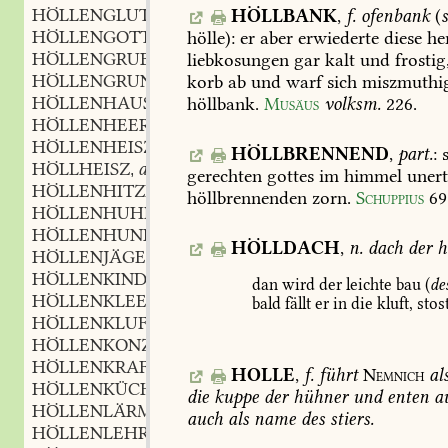
HÖLLENGLUTH
f.
HÖLLBANK
,
f.
ofenbank
(
s
,
HÖLLENGOTT
m.
hölle):
er
aber
erwiederte
diese
he
,
HÖLLENGRUBE
f.
liebkosungen
gar
kalt
und
frostig
,
HÖLLENGRUND
m.
korb
ab
und
warf
sich
miszmuthi
,
HÖLLENHAUS
n.
höllbank.
Musäus
volksm.
226
.
,
HÖLLENHEER
n.
,
HÖLLENHEISZ
adj.
,
HÖLLBRENNEND
,
part.
:
s
HÖLLHEISZ
adj.
,
gerechten
gottes
im
himmel
unert
HÖLLENHITZE
f.
,
höllbrennenden
zorn.
Schuppius
69
HÖLLENHUHN
n.
,
HÖLLENHUND
m.
,
HÖLLDACH
,
n.
dach
der
hö
HÖLLENJÄGER
m.
,
HÖLLENKIND
n.
,
dan
wird
der
leichte
bau
(
de
HÖLLENKLEEBLATT
n.
,
bald
fällt
er
in
die
kluft,
stos
HÖLLENKLUFT
f.
,
HÖLLENKONZERT
n.
,
HÖLLENKRAFT
f.
,
HOLLE
,
f.
führt
Nemnich
al
HÖLLENKÜCHLEIN
n.
,
die
kuppe
der
hühner
und
enten
au
HÖLLENLÄRM
m.
,
auch
als
name
des
stiers.
HÖLLENLEHRE
f.
,