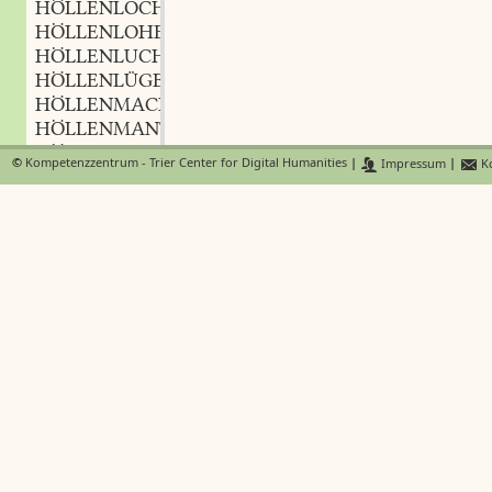
HÖLLENLOCH
n.
,
HÖLLENLOHE
f.
,
HÖLLENLUCHS
m.
,
HÖLLENLÜGE
f.
,
HÖLLENMACHT
f.
,
HÖLLENMANTEL
m.
,
HÖLLENMARTER
f.
,
©
Kompetenzzentrum - Trier Center for Digital Humanities
|
Impressum
|
Ko
HÖLLENMASCHINE
HÖLLENMUSIK
f.
,
HÖLLENNACHT
HÖLLENNOTH
HÖLLENORT
m.
,
HÖLLENPEIN
f.
,
HÖLLENPEINIGER
m.
,
HÖLLENPFORTE
f.
,
HÖLLENPFUHL
m.
,
HÖLLENPLAGE
f.
,
HÖLLENPOSSEN
m.
,
HÖLLENPOTZMARTER
HÖLLENQUAL
f.
,
HÖLLENRACHEN
m.
,