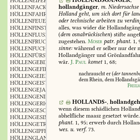
HOLLANDSGÄNGER
,
HÖLLENEIFER
m.
,
hollandgänger
,
m.
Niedersachse
HÖLLENFACKELSCHEIN
m.
,
Holland
geht,
um
sich
dort
für
land
HÖLLENFAHRT
f.
,
oder
technische
arbeiten
zu
verdin
HÖLLENFEUER
n.
,
alles,
was
wider
die
Hollandsgäng
HÖLLENFINSTER
adj.
,
(
dem
osnabrückischen
)
stifte
angef
HÖLLENFLUSZ
zugestehen.
Möser
patr.
phant.
1,
HÖLLENFRUCHT
f.
,
sinne:
während
er
selber
nur
der
m
HÖLLENFUCHS
m.
,
Hollandgänger
und
Grönlandfahr
HÖLLENFÜRST
wär.
J.
Paul
komet
1,
68
;
HÖLLENGEBILD
n.
,
HÖLLENGEFILDE
n.
,
nachrauscht
er
(
der
tannenb
HÖLLENGEIER
m.
,
dem
Rhein,
dem
Hollandsgä
HÖLLENGEIST
m.
,
Freil
HÖLLENGEJAUCHZE
n.
,
HÖLLENGENIE
n.
,
HOLLANDS-
,
hollandge
HÖLLENGERICHT
n.
,
wenn
diesem
schädlichen
Hollan
HÖLLENGESCHMACK
m.
,
abhelfliche
maasz
gesetzet
würde.
HÖLLENGESINDEL
n.
,
phant.
1,
95
;
erwerb
durch
Hollan
HÖLLENGETRÄNKE
n.
,
wes.
u.
verf.
73
.
HÖLLENGIPFEL
m.
,
HÖLLENGLANZ
m.
,