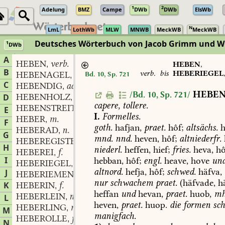
1
2
Adelung
BMZ
Campe
DWb
DWb
ElsWb
N
LmL
LothWb
MLW
MNWB
MeckWB
MeckWB
Deutsches Wörterbuch von Jacob Grimm und 
1
DWb
Berlin-Brandenburgische Akademie der Wissenschaften
·
Niedersächs
A
HEBEN
verb.
,
HEBEN
,
B
verb.
bis
HEBERIEGEL
HEBENAGEL
m.
Bd. 10, Sp. 721
,
C
HEBENDIG
adj.
,
HEBE
/Bd. 10, Sp. 721/
HEBENHOLZ
n.
D
,
capere,
tollere.
HEBENSTREIT
E
I.
Formelles.
HEBER
m.
,
F
goth.
hafjan,
praet.
hôf;
altsächs.
h
HEBERAD
n.
,
G
mnd.
nnd.
heven,
hôf;
altniederfr.
HEBEREGISTER
m.
,
H
niederl.
heffen,
hief;
fries.
heva,
hô
HEBEREI
f.
,
I
hebban,
hôf;
engl.
heave,
hove
un
HEBERIEGEL
m.
,
altnord.
hefja,
hôf;
schwed.
häfva,
J
HEBERIEMEN
m.
,
nur
schwachem
praet.
(häfvade,
hä
K
HEBERIN
f.
,
heffan
und
hevan,
praet.
huob,
mh
HEBERLEIN
n.
L
,
heven,
praet.
huop.
die
formen
sc
HEBERLING
m.
,
M
manigfach.
HEBEROLLE
f.
,
N