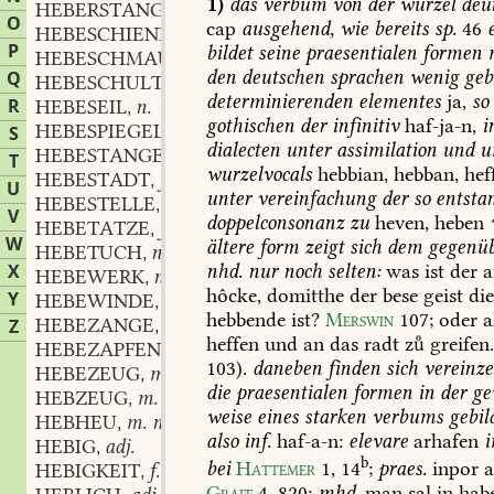
1)
das
verbum
von
der
wurzel
deu
HEBERSTANGE
f.
,
O
cap
ausgehend,
wie
bereits
sp.
46
HEBESCHIENE
f.
,
P
bildet
seine
praesentialen
formen
m
HEBESCHMAUS
m.
,
den
deutschen
sprachen
wenig
geb
Q
HEBESCHULTER
f.
,
determinierenden
elementes
ja,
so
R
HEBESEIL
n.
,
gothischen
der
infinitiv
haf-ja-n,
i
HEBESPIEGEL
m.
S
,
dialecten
unter
assimilation
und
u
HEBESTANGE
f.
,
T
wurzelvocals
hebbian,
hebban,
hef
HEBESTADT
f.
,
U
unter
vereinfachung
der
so
entsta
HEBESTELLE
f.
,
V
doppelconsonanz
zu
heven,
heben
HEBETATZE
f.
,
W
ältere
form
zeigt
sich
dem
gegenüb
HEBETUCH
n.
,
nhd.
nur
noch
selten:
was
ist
der
a
X
HEBEWERK
n.
,
hôcke,
domitthe
der
bese
geist
die
Y
HEBEWINDE
f.
,
hebbende
ist?
Merswin
107
;
oder
a
HEBEZANGE
f.
Z
,
heffen
und
an
das
radt
z
greifen
HEBEZAPFEN
m.
,
103
).
daneben
finden
sich
vereinze
HEBEZEUG
m.
,
die
praesentialen
formen
in
der
ge
HEBZEUG
m.
,
weise
eines
starken
verbums
gebil
HEBHEU
m. n.
,
also
inf.
haf-a-n:
elevare
arhafen
HEBIG
adj.
,
b
bei
Hattemer
1,
14
;
praes.
inpor
a
HEBIGKEIT
f.
,
Graff
4,
820
;
mhd.
man
sal
in
hab