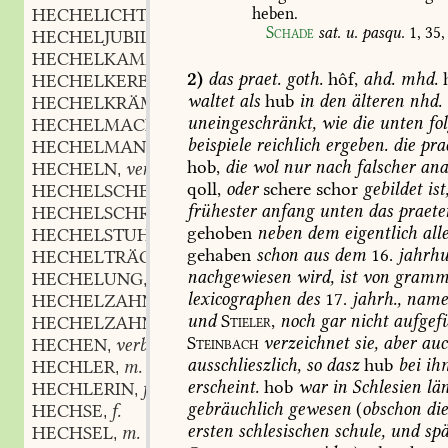
HECHELICHT
adj. und adv.
heben.
,
Schade
sat.
u.
pasqu.
1,
35,
HECHELJUBILIERER
m.
,
HECHELKAMM
m.
,
2)
das
praet.
goth.
hôf,
ahd.
mhd.
HECHELKERBEL
m.
,
waltet
als
hub
in
den
älteren
nhd.
HECHELKRÄMER
m.
,
uneingeschränkt,
wie
die
unten
fo
HECHELMACHER
m.
,
beispiele
reichlich
ergeben.
die
prae
HECHELMANN
m.
,
hob,
die
wol
nur
nach
falscher
ana
HECHELN
verb.
,
qoll,
oder
schere
schor
gebildet
ist
HECHELSCHERZ
m.
,
frühester
anfang
unten
das
praeter
HECHELSCHRIFT
f.
,
gehoben
neben
dem
eigentlich
all
HECHELSTUHL
m.
,
gehaben
schon
aus
dem
16.
jahrhu
HECHELTRÄGER
m.
,
nachgewiesen
wird,
ist
von
gramma
HECHELUNG
f.
,
lexicographen
des
17.
jahrh.,
namen
HECHELZAHN
m.
,
und
Stieler,
noch
gar
nicht
aufgefü
HECHELZAHNMÄSZIG
adj.
,
Steinbach
verzeichnet
sie,
aber
auc
HECHEN
verb.
,
ausschlieszlich,
so
dasz
hub
bei
ih
HECHLER
m.
,
erscheint.
hob
war
in
Schlesien
län
HECHLERIN
f.
,
gebräuchlich
gewesen
(
obschon
di
HECHSE
f.
,
ersten
schlesischen
schule,
und
spä
HECHSEL
m.
,