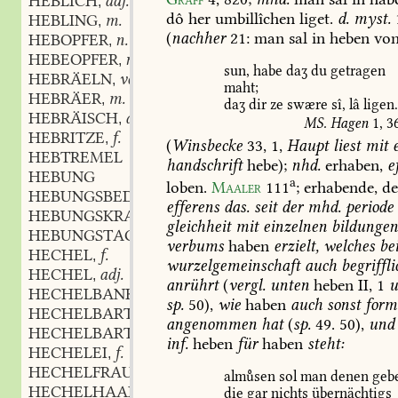
HEBLICH
adj. und adv.
,
dô
her
umbillîchen
liget.
d.
myst.
HEBLING
m.
,
(
nachher
21:
man
sal
in
heben
vo
HEBOPFER
n.
,
HEBEOPFER
n.
,
sun,
habe
daʒ
du
getragen
HEBRÄELN
verb.
,
maht;
HEBRÄER
m.
,
daʒ
dir
ze
swære
sî,
lâ
ligen
HEBRÄISCH
adj. und adv.
,
MS.
Hagen
1,
3
HEBRITZE
f.
,
(
Winsbecke
33,
1,
Haupt
liest
mit
e
HEBTREMEL
handschrift
hebe);
nhd.
erhaben,
e
HEBUNG
a
loben.
Maaler
111
;
erhabende,
de
HEBUNGSBEDIENTER
m.
,
efferens
das.
seit
der
mhd.
periode
HEBUNGSKRAFT
f.
,
gleichheit
mit
einzelnen
bildunge
HEBUNGSTAG
m.
,
verbums
haben
erzielt,
welches
be
HECHEL
f.
,
wurzelgemeinschaft
auch
begriffli
HECHEL
adj.
,
anrührt
(
vergl.
unten
heben
II,
1
u
HECHELBANK
f.
,
sp.
50),
wie
haben
auch
sonst
form
HECHELBART
m.
,
angenommen
hat
(
sp.
49.
50),
und
HECHELBARTIG
adj.
,
inf.
heben
für
haben
steht:
HECHELEI
f.
,
HECHELFRAU
f.
,
almsen
sol
man
denen
geb
HECHELHAAR
m.
,
die
gar
nichts
übernächtigs