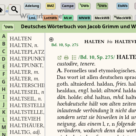
1
2
Adelung
BMZ
Campe
DWb
DWb
ElsWb
N
LmL
LothWb
MLW
MNWB
MeckWB
MeckWB
Deutsches Wörterbuch von Jacob Grimm und 
1
DWb
Berlin-Brandenburgische Akademie der Wissenschaften
·
Niedersächs
A
HALTEN
HALTEN
bis
HALTEV
B
HALTEN
n.
Bd. 10, Sp. 275
,
C
HALTEPLATZ
m.
,
HALT
/Bd. 10, Sp. 275/
HALTEPUNKT
m.
D
,
custodire,
tenere.
HALTPUNKT
m.
,
E
A.
Formelles
und
etymologisches
HALTER
m.
,
F
Das
wort
ist
allen
deutschen
spra
HÄLTER
m.
,
G
goth.
altniederd.
haldan,
fries.
hal
HÄLTERSCHIFF
n.
,
H
healdan,
engl.
hold;
altnord.
halda
HALTESEIL
n.
,
I
dän.
holde;
ahd.
haltan,
mhd.
halt
HALTSEIL
n.
,
hochdeutsche
hält
von
alten
zeiten
J
HALTESTELLE
f.
,
inlautende
verbindung
lt
nicht
dur
K
HALTSTELLE
f.
,
sondern
setzt
sie
bisweilen
in
ld
u
HALTEVIEH
L
neigung,
das
einem
l,
r,
n
folgende
HALTHÄUER
m.
,
M
verändern,
wodurch
denn
das
wor
HALTIG
adj.
,
N