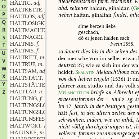
niederdeutschen
form
erscheint.
wi
HÄLTIG
adj.
,
O
ahd.
seltener
haldan,
gihaldan
(
Gr
HALTKETTE
f.
,
P
neben
haltan,
gihaltan
findet,
mhd
HALTLOS
adj.
,
Q
HALTLOSIGKEIT
f.
,
sîme
herzen
liebe
R
HALTMACHEN
verb.
,
geschach,
HALTNAGEL
m.
S
,
dô
er
jenen
halden
sach.
HALTNIS
f.
Iwein
2558
,
,
T
HÄLTNIS
f.
so
dauert
dies
bis
in
die
zeiten
des
,
U
HALTRITT
m.
der
mensche
von
im
selber
etwas
,
V
HALTRUF
m.
deutsch
27;
wie
es
sich
inn
der
war
,
W
HALTSAM
adj.
heldet.
Spalatin
Melanchthons
chri
,
X
HALTSTATT
f.
von
den
lieben
engeln
(1536)
1
;
un
,
Y
HALTSTÄTTE
pfarrer
zum
studio
und
das
volk
z
HALTTAU
n.
Z
Melanchthon
briefe
an
Albrecht
ep
,
HALTUNG
f.
praesensformen
der
1.
und
2.
sg.
se
,
HALTUNGSLOS
adj.
im
17.
jahrh.
in
der
heutigen
gesta
,
HALTUNGSLOSIGKEIT
f.
hält
fest,
in
den
ältern
zeiten
des
n
,
HALTUNSFEST
schwanken,
indem,
wie
im
mhd.,
t
HALTWORT
n.
nicht
völlig
durchgedrungen
ist,
th
,
HALUNKE
m.
volleren
formen
zusammengezoge
,