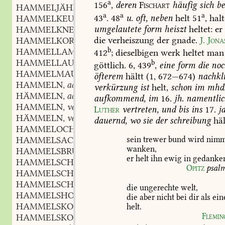
a
156
,
deren
Fischart
häufig
sich
be
HAMMELJÄHRLING
m.
,
a
a
a
43
.
48
u.
oft,
neben
helt
51
,
halt
HAMMELKEULE
f.
,
umgelautete
form
heiszt
heltet:
er
HAMMELKNECHT
m.
,
die
verheiszung
der
gnade.
J.
Jona
HAMMELKORN
n.
,
b
HAMMELLAMM
n.
412
;
dieselbigen
werk
heltet
man
,
HAMMELLAUFEN
n.
b
,
göttlich.
6,
439
,
eine
form
die
noc
HAMMELMAUS
f.
,
öfterem
hältt
(1,
672—674)
nachkli
HAMMELN
adj.
,
verkürzung
ist
helt,
schon
im
mhd
HÄMMELN
adj.
,
aufkommend,
im
16.
jh.
namentlic
HAMMELN
verb.
,
Luther
vertreten,
und
bis
ins
17
.
j
HÄMMELN
verb.
,
dauernd,
wo
sie
der
schreibung
häl
HAMMELOCHS
m.
,
sein
trewer
bund
wird
nimm
HAMMELSACK
m.
,
wanken,
HAMMELSBRUST
f.
,
er
helt
ihn
ewig
in
gedanke
HAMMELSCHLÄGEL
m.
,
Opitz
psal
HAMMELSCHNITT
m.
,
HAMMELSCHWANZ
m.
,
die
ungerechte
welt,
HAMMELSHODEN
f.
,
die
aber
nicht
bei
dir
als
ein
HAMMELSKOLBEN
m.
helt.
,
Flemin
HAMMELSKOPF
m.
,