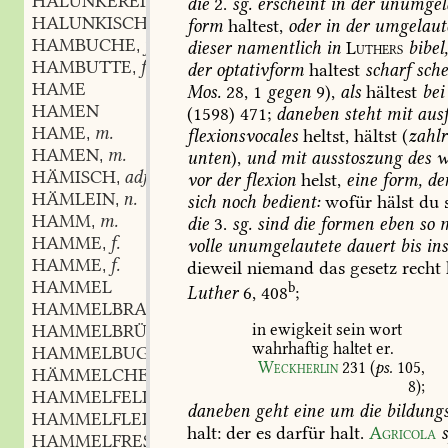
HALUNKEREI
f.
die
2.
sg.
erscheint
in
der
unumgel
,
HALUNKISCH
adj.
form
haltest,
oder
in
der
umgelaut
,
HAMBUCHE
f.
dieser
namentlich
in
Luthers
bibel
,
HAMBUTTE
f.
der
optativform
haltest
scharf
sche
,
HAME
Mos.
28,
1
gegen
9),
als
hältest
bei
HAMEN
(1598)
471
;
daneben
steht
mit
ausf
HAME
m.
flexionsvocales
heltst,
hältst
(
zahlr
,
HAMEN
m.
unten
),
und
mit
ausstoszung
des
w
,
HÄMISCH
adj. und adv.
vor
der
flexion
helst,
eine
form,
de
,
HÄMLEIN
n.
sich
noch
bedient:
wofür
hälst
du
s
,
HAMM
m.
die
3.
sg.
sind
die
formen
eben
so
m
,
HAMME
f.
volle
unumgelautete
dauert
bis
in
,
HAMME
f.
dieweil
niemand
das
gesetz
recht
,
HAMMEL
b
Luther
6,
408
;
HAMMELBRATEN
m.
,
HAMMELBRÜHE
f.
in
ewigkeit
sein
wort
,
wahrhaftig
haltet
er.
HAMMELBUG
m.
,
Weckherlin
231
(
ps.
105,
HÄMMELCHEN
n.
,
8
);
HAMMELFELL
daneben
geht
eine
um
die
bildungs
HAMMELFLEISCH
halt:
der
es
darfür
halt.
Agricola
HAMMELFRESSER