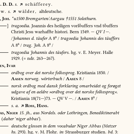
.
D.
D.
s.
schäfferey.
w.
s.
wälder,
altdeutsche.
,
Joh.
*u1500
Bremgarten/Aargau
†1551
Solothurn.
[⸺]
tragoedia.
Joannis
des
heiligen
vorluffers
vnd
tuffers
Christi
Jesu
warhaffte
histori.
Bern
1549
.
—
QV
I
—.
a
/
Johannes
d.
täufer
A
8
/
tragoedia
Johannis
des
täuffers
a
a
A
8
/
trag.
Joh.
A
8
/
⸺
tragoedia
Johannis
des
täufers.
hg.
v.
E.
Meyer.
Halle
1929
.
(=
ndr.
263—267).
en,
Ivar
⸺
ordbog
over
det
norske
folkesprog.
Kristiania
1850
.
/
Aasen
norweg.
wörterbuch
/
Aasen
8
/
O⸺
norsk
ordbog
med
dansk
forklaring
omarbeidet
og
forøget
udgave
af
en
aeldre
»ordbog
over
det
norske
folkesprog«.
a
Kristiania
18(71—)73.
—
QV
V
—.
/
Aasen
8
/
⸺
s.
a.
Ross,
Hans.
as,
Niger
15.
jh.,
aus
Nordels.
oder
Lothringen,
Benediktinerabt
(
daher
'
niger
abbas
').
⸺
deutsche
glossen
in
dem
vocabular
Niger
Abbas
(Metzer
hs.
293).
hg.
v.
M.
Flohr.
in:
Strassburger
studien.
bd.
3: