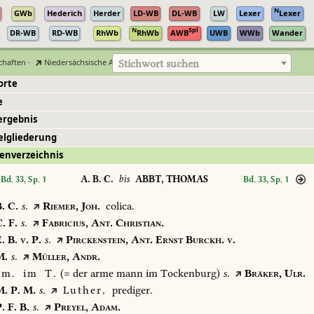
N
GWb
Hederich
Herder
LD-WB
DL-WB
LW
Lexer
Lexer
N
Spl
DR-WB
RD-WB
RhWb
RhWb
AWB
UWB
WWb
Wander
chaften
·
Niedersächsische Akademie der Wissenschaften zu Göttingen
Stichwort suchen
orte
e
ergebnis
elgliederung
enverzeichnis
A. B. C.
bis
ABBT, THOMAS
Bd. 33, Sp. 1
Bd. 33, Sp. 1
.
C.
s.
Riemer,
Joh.
colica.
.
F.
s.
Fabricius,
Ant.
Christian.
.
B.
v.
P.
s.
Pirckenstein,
Ant.
Ernst
Burckh.
v.
.
s.
Müller,
Andr.
m.
im
T.
(=
der
arme
mann
im
Tockenburg)
s.
Bräker,
Ulr.
.
P.
M.
s.
Luther,
prediger.
.
F.
B.
s.
Preyel,
Adam.