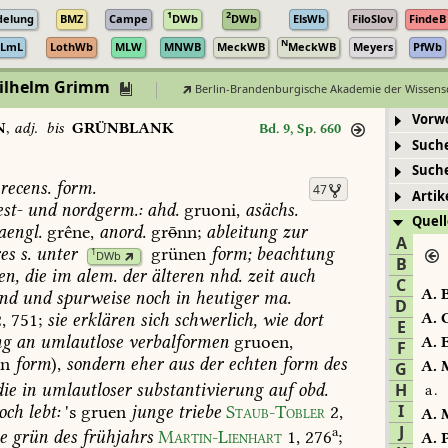
1
2
delung
BMZ
Campe
DWb
DWb
ElsWb
FiloSlov
FindeB
N
LmL
LothWb
MLW
MNWB
MeckWB
MeckWB
Meyers
PfWb
Wilhelm Grimm
Berlin-Brandenburgische Akademie der Wissens
Vorw
N
,
adj.
bis
GRÜNBLANK
Bd. 9, Sp. 660
Such
Such
recens.
form.
47
Artik
st-
und
nordgerm.:
ahd.
gruoni,
asächs.
Quell
aengl.
grêne,
anord.
grnn;
ableitung
zur
A
es
s.
unter
grünen
form;
beachtung
1
DWb
B
en,
die
im
alem.
der
älteren
nhd.
zeit
auch
C
A.
B
nd
und
spurweise
noch
in
heutiger
ma.
D
,
751
;
sie
erklären
sich
schwerlich,
wie
dort
A.
C
E
ng
an
umlautlose
verbalformen
gruoen,
A.
E
F
en
form
),
sondern
eher
aus
der
echten
form
des
A.
M
G
ie
in
umlautloser
substantivierung
auf
obd.
H
a.
I
och
lebt:
's
gruen
junge
triebe
Staub-Tobler
2,
A.
M
J
a
e
grün
des
frühjahrs
Martin-Lienhart
1,
276
;
A.
P