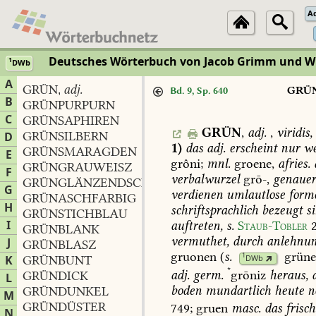
A
Deutsches Wörterbuch von Jacob Grimm und 
1
DWb
A
GRÜN
adj.
,
GRÜ
Bd. 9, Sp. 640
B
GRÜNPURPURN
C
GRÜNSAPHIREN
GRÜN
,
adj.
,
viridis,
GRÜNSILBERN
D
1)
das
adj.
erscheint
nur
we
GRÜNSMARAGDEN
E
grôni;
mnl.
groene,
afries.
GRÜNGRAUWEISZ
F
verbalwurzel
grō-,
genauer
GRÜNGLÄNZENDSCHWARZ
G
verdienen
umlautlose
form
GRÜNASCHFARBIG
H
schriftsprachlich
bezeugt
si
GRÜNSTICHBLAU
I
auftreten,
s.
Staub-Tobler
2
GRÜNBLANK
vermuthet,
durch
anlehnu
J
GRÜNBLASZ
gruonen
(
s.
grün
1
K
GRÜNBUNT
DWb
*
adj.
germ.
grōniz
heraus,
d
GRÜNDICK
L
boden
mundartlich
heute
n
GRÜNDUNKEL
M
GRÜNDÜSTER
749
;
gruen
masc.
das
frisch
N