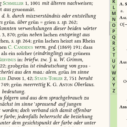
K
g
Schmeller
1,
1001
mit
älteren
nachweisen;
A.
S
L
t
aus
gruonmât.
a.
M
,
d.
h.
durch
miszverständnis
oder
entstellung
Aal
N
es
grün.
über
grün
=
grien
s.
sp.
262;
O
O
konnten
verwechslungen
dieser
beiden
wörter
P
.
3,
870
;
grün
neben
lachen
entspringt
aus
Q
chen,
s.
sp.
264;
grün
lachen
heiszt
am
Rhein
R
hen
C.
Candidus
verm.
ged.
(1869)
191
;
dass
S
als
ein
solcher
(
eindringling
)
mit
grünem
T
Gervinus
in:
briefw.
zw.
J.
u.
W.
Grimm,
U
Aas
22
;
grobgrün
ist
eindeutschung
von
gros
-
V
herlei
aus
den
maa.:
alem.
grün
im
sinne
W
ler
Davos
1,
42
;
Staub-Tobler
2,
751
beruht
X
749;
grün
meerrettig
K.
G.
Anton
Oberlaus.
Y
Z
.
bedeutung.
u
folgern
und
aus
dem
sprachgebrauch
zu
nächst
im
sinne
'
sprossend
'
auf
jungen
Abb
t
worden;
doch
verband
sich
damit
offenbar
r
farbe;
jedenfalls
beherrscht
die
beziehung
nter
dem
gesichtspunkt
der
farbe
oder
unter