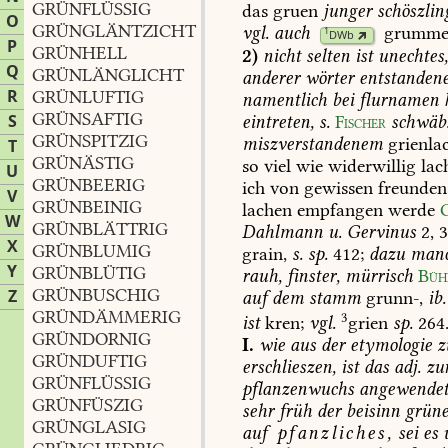
GRÜNFLÜSSIG
das
gruen
junger
schöszlin
O
GRÜNGLÄNTZICHT
vgl.
auch
grumme
1
DWb
P
GRÜNHELL
2)
nicht
selten
ist
unechtes
Q
GRÜNLÄNGLICHT
anderer
wörter
entstanden
R
GRÜNLUFTIG
namentlich
bei
flurnamen
GRÜNSAFTIG
S
eintreten,
s.
Fischer
schwäb
GRÜNSPITZIG
miszverstandenem
grienla
T
GRÜNÄSTIG
so
viel
wie
widerwillig
lac
U
GRÜNBEERIG
ich
von
gewissen
freunden
V
GRÜNBEINIG
lachen
empfangen
werde
W
GRÜNBLÄTTRIG
Dahlmann
u.
Gervinus
2,
3
X
GRÜNBLUMIG
grain,
s.
sp.
412;
dazu
manc
Y
GRÜNBLÜTIG
rauh,
finster,
mürrisch
Büh
GRÜNBUSCHIG
Z
auf
dem
stamm
grunn-,
ib.
GRÜNDÄMMERIG
3
ist
kren;
vgl.
grien
sp.
264
GRÜNDORNIG
I.
wie
aus
der
etymologie
z
GRÜNDUFTIG
erschlieszen,
ist
das
adj.
zu
GRÜNFLÜSSIG
pflanzenwuchs
angewende
GRÜNFÜSZIG
sehr
früh
der
beisinn
grüne
GRÜNGLASIG
auf
pfanzliches,
sei
es
u