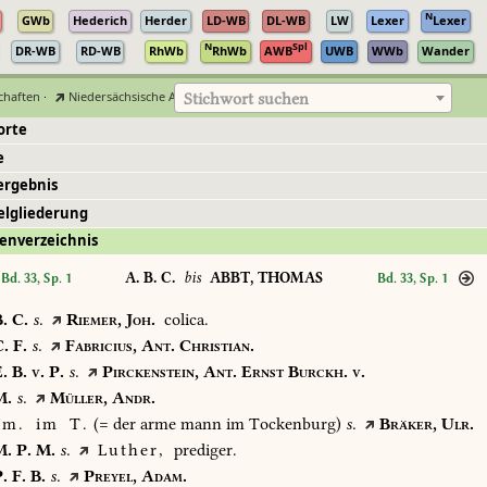
N
GWb
Hederich
Herder
LD-WB
DL-WB
LW
Lexer
Lexer
N
Spl
DR-WB
RD-WB
RhWb
RhWb
AWB
UWB
WWb
Wander
chaften
·
Niedersächsische Akademie der Wissenschaften zu Göttingen
Stichwort suchen
orte
e
ergebnis
elgliederung
enverzeichnis
A. B. C.
bis
ABBT, THOMAS
Bd. 33, Sp. 1
Bd. 33, Sp. 1
.
C.
s.
Riemer,
Joh.
colica.
.
F.
s.
Fabricius,
Ant.
Christian.
.
B.
v.
P.
s.
Pirckenstein,
Ant.
Ernst
Burckh.
v.
.
s.
Müller,
Andr.
m.
im
T.
(=
der
arme
mann
im
Tockenburg)
s.
Bräker,
Ulr.
.
P.
M.
s.
Luther,
prediger.
.
F.
B.
s.
Preyel,
Adam.