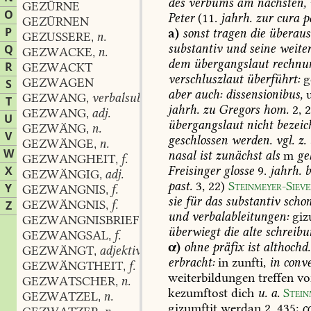
des
verbums
am
nächsten,
GEZÜRNE
O
Peter
(11.
jahrh.
zur
cura
pa
GEZÜRNEN
P
a)
sonst
tragen
die
überaus
GEZUSSERE
n.
,
substantiv
und
seine
weiter
Q
GEZWACKE
n.
,
dem
übergangslaut
rechnu
R
GEZWACKT
verschluszlaut
überführt:
g
GEZWAGEN
S
aber
auch:
dissensionibus,
u
GEZWANG
verbalsubstantiv
,
T
jahrh.
zu
Gregors
hom.
2,
2
GEZWANG
adj.
,
U
übergangslaut
nicht
bezeic
GEZWÄNG
n.
,
V
geschlossen
werden.
vgl.
z.
GEZWÄNGE
n.
,
W
nasal
ist
zunächst
als
m
ge
GEZWANGHEIT
f.
,
Freisinger
glosse
9.
jahrh.
b
X
GEZWÄNGIG
adj.
,
past.
3,
22)
Steinmeyer-Sieve
Y
GEZWANGNIS
f.
,
sie
für
das
substantiv
scho
GEZWÄNGNIS
f.
Z
,
und
verbalableitungen:
giz
GEZWANGNISBRIEF
m.
,
überwiegt
die
alte
schreibu
GEZWANGSAL
f.
,
α)
ohne
präfix
ist
althochd.
GEZWÄNGT
adjektivisches part.
,
erbracht:
in
zunfti,
in
conv
GEZWÄNGTHEIT
f.
,
weiterbildungen
treffen
vo
GEZWATSCHER
n.
,
kezumftost
dich
u.
a.
Stein
GEZWATZEL
n.
,
gizumftit
werdan
2,
435;
c