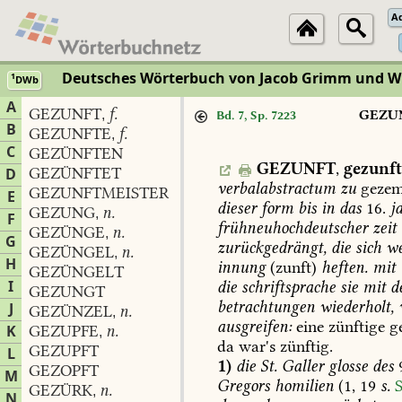
A
Deutsches Wörterbuch von Jacob Grimm und 
1
DWb
A
GEZUNFT
f.
,
GEZU
Bd. 7, Sp. 7223
B
GEZUNFTE
f.
,
C
GEZÜNFTEN
GEZUNFT
,
gezunft
GEZÜNFTET
D
verbalabstractum
zu
geze
GEZUNFTMEISTER
E
dieser
form
bis
in
das
16.
j
GEZUNG
n.
,
F
frühneuhochdeutscher
zeit
GEZÜNGE
n.
,
G
zurückgedrängt,
die
sich
we
GEZÜNGEL
n.
,
H
innung
(zunft)
heften.
mit
GEZÜNGELT
I
die
schriftsprache
sie
mit
d
GEZUNGT
betrachtungen
wiederholt,
J
GEZÜNZEL
n.
,
ausgreifen:
eine
zünftige
ge
K
GEZUPFE
n.
,
da
war's
zünftig.
GEZUPFT
L
1)
die
St.
Galler
glosse
des
GEZOPFT
M
Gregors
homilien
(1,
19
s.
S
GEZÜRK
n.
,
N