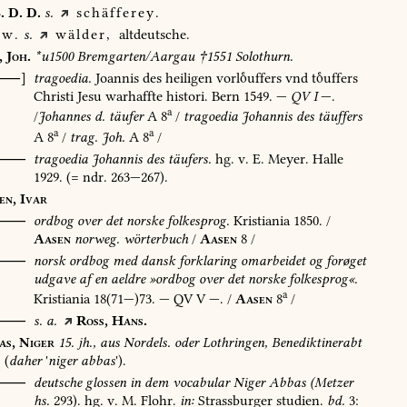
.
D.
D.
s.
schäfferey.
w.
s.
wälder,
altdeutsche.
,
Joh.
*u1500
Bremgarten/Aargau
†1551
Solothurn.
[⸺]
tragoedia.
Joannis
des
heiligen
vorluffers
vnd
tuffers
Christi
Jesu
warhaffte
histori.
Bern
1549
.
—
QV
I
—.
a
/
Johannes
d.
täufer
A
8
/
tragoedia
Johannis
des
täuffers
a
a
A
8
/
trag.
Joh.
A
8
/
⸺
tragoedia
Johannis
des
täufers.
hg.
v.
E.
Meyer.
Halle
1929
.
(=
ndr.
263—267).
en,
Ivar
⸺
ordbog
over
det
norske
folkesprog.
Kristiania
1850
.
/
Aasen
norweg.
wörterbuch
/
Aasen
8
/
O⸺
norsk
ordbog
med
dansk
forklaring
omarbeidet
og
forøget
udgave
af
en
aeldre
»ordbog
over
det
norske
folkesprog«.
a
Kristiania
18(71—)73.
—
QV
V
—.
/
Aasen
8
/
⸺
s.
a.
Ross,
Hans.
as,
Niger
15.
jh.,
aus
Nordels.
oder
Lothringen,
Benediktinerabt
(
daher
'
niger
abbas
').
⸺
deutsche
glossen
in
dem
vocabular
Niger
Abbas
(Metzer
hs.
293).
hg.
v.
M.
Flohr.
in:
Strassburger
studien.
bd.
3: