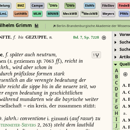
1
2
delung
BMZ
Campe
DWb
DWb
ElsWb
FiloSlov
FindeB
N
LmL
LothWb
MLW
MNWB
MeckWB
MeckWB
Meyers
PfWb
Wilhelm Grimm
Berlin-Brandenburgische Akademie der Wissens
Vorw
NFTE
,
f.
bis
GEZUPFE
,
n.
Bd. 7, Sp. 7228
Such
Such
e
,
f.
später
auch
neutrum,
1
Artik
men
(
s.
geziemen
sp.
7063
ff.
),
reicht
in
Quell
ahrh.,
wird
aber
schon
in
A
durch
präfixlose
formen
stark
B
sentlich
an
die
verengte
bedeutung
der
C
A.
B
ihr
reicht
die
sippe
bis
in
die
neuere
zeit,
wo
D
er
engen
bedeutung
in
geschichtlichen
A.
C
E
während
mundarten
wie
die
bayrische
weiter
A.
E
F
sellschaft
=
ein
kreis,
der
zusammen
stit;
A.
M
G
H
a.
9.
jahrh.:
conventione
i.
gizumti
(
auf
rasur
)
zu
I
A.
M
teinmeyer-Sievers
2,
263
)
steht
dem
lautbild
J
A.
P