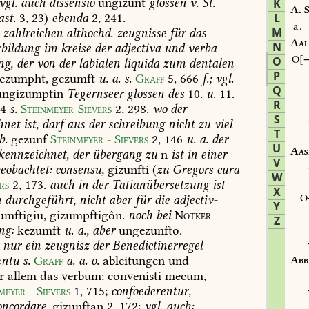
vgl.
auch
dissensio
ungizunt
glossen
v.
St.
K
A.
S
st.
3,
23)
ebenda
2,
241.
L
a.
M
zahlreichen
althochd.
zeugnisse
für
das
Aal
N
bildung
im
kreise
der
adjectiva
und
verba
O
O
ng,
der
von
der
labialen
liquida
zum
dentalen
P
ezumpht,
gezumft
u.
a.
s.
Graff
5,
666
f.;
vgl.
Q
ngizumptin
Tegernseer
glossen
des
10.
u.
11.
R
4
s.
Steinmeyer-Sievers
2,
298
.
wo
der
S
hnet
ist,
darf
aus
der
schreibung
nicht
zu
viel
T
b.
gezunf
Steinmeyer
-
Sievers
2,
146
u.
a.
der
U
Aas
kennzeichnet,
der
übergang
zu
n
ist
in
einer
V
eobachtet:
consensu,
gizunfti
(
zu
Gregors
cura
W
rs
2,
173
.
auch
in
der
Tatianübersetzung
ist
X
n
durchgeführt,
nicht
aber
für
die
adjectiv-
Y
umftigiu,
gizumpftigôn.
noch
bei
Notker
Z
ng:
kezumft
u.
a.,
aber
ungezunfto.
nur
ein
zeugnisz
der
Benedictinerregel
entu
s.
Graff
a.
a.
o.
ableitungen
und
Abb
r
allem
das
verbum:
convenisti
mecum,
meyer
-
Sievers
1,
715
;
confoederentur,
oncordare,
gizunftan
2,
172;
vgl.
auch: