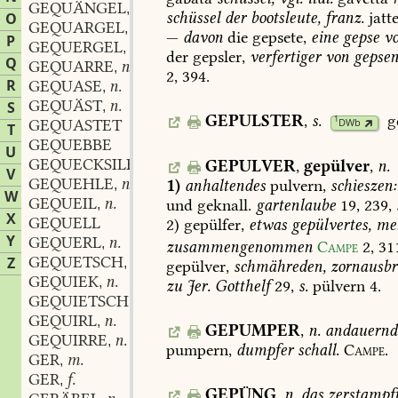
GEQUÄNGEL
n.
,
schüssel
der
bootsleute,
franz.
jatt
O
GEQUARGEL
n.
,
—
davon
die
gepsete,
eine
gepse
vo
P
GEQUERGEL
n.
,
der
gepsler,
verfertiger
von
gepsen
Q
GEQUARRE
n.
,
2,
394.
R
GEQUASE
n.
,
GEQUÄST
n.
S
,
GEPULSTER
,
s.
g
1
GEQUASTET
DWb
T
GEQUEBBE
U
GEQUECKSILBER
n.
GEPULVER
,
gepülver
,
n.
,
V
GEQUEHLE
n.
1)
anhaltendes
pulvern,
schieszen:
,
W
GEQUEIL
n.
und
geknall.
gartenlaube
19,
239,
,
X
GEQUELL
2)
gepülfer,
etwas
gepülvertes,
meh
Y
GEQUERL
n.
,
zusammengenommen
Campe
2,
31
GEQUETSCH
n.
Z
,
gepülver,
schmähreden,
zornausbr
GEQUIEK
n.
,
zu
Jer.
Gotthelf
29
,
s.
pülvern
4.
GEQUIETSCH
n.
,
GEQUIRL
n.
,
GEPUMPER
,
n.
andauernd
GEQUIRRE
n.
,
pumpern,
dumpfer
schall.
Campe.
GER
m.
,
GER
f.
,
GEPÜNG
,
n.
das
zerstampft