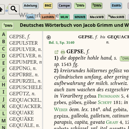
1
2
Adelung
BMZ
Campe
DWb
DWb
ElsWb
N
LmL
LothWb
MLW
MNWB
MeckWB
MeckWB
Deutsches Wörterbuch von Jacob Grimm und 
1
DWb
Berlin-Brandenburgische Akademie der Wissenschaften
·
Niedersächs
A
GEPSE
f.
,
GEPSE
,
f.
bis
GEQUAC
B
n.
GEPULSTER
Bd. 5, Sp. 3540
C
GEPULVER
n.
,
GEPSE
,
f.
GEPÜLVER
n.
D
,
1)
die
doppelte
hohle
hand,
s.
1
DW
GEPUMPER
n.
,
E
sp.
1543
fg.
GEPÜNG
n.
,
F
2)
kreisrundes
hölzernes
gefäsz
vo
GEPÜRRE
n.
,
cylindrischen
umfang,
aber
gering
G
GEPURZEL
n.
,
aufbewahrung
der
milch.
schweiz.
H
GEPUSCHELE
n.
,
auch
zum
waschen
des
eszgeschirr
I
GEPÜTZ
n.
,
in
Vorarlberg
gebsa
Frommann
5,
4
J
GEQUACKEL
n.
,
gebes,
göbes,
göbse
Schöpf
181
;
in
K
GEQUACKER
n.
,
a
Weber
öcon.
lex.
184
.
ahd.
gebita,
GEQUAKE
L
gepiza,
galleola,
galletum,
catinum
GEQUÄKE
M
parapsis,
capita,
gavata
Graff
4,
1
GEQUÄLE
n.
,
N
gabata
schüssel,
vgl.
ital.
gavetta