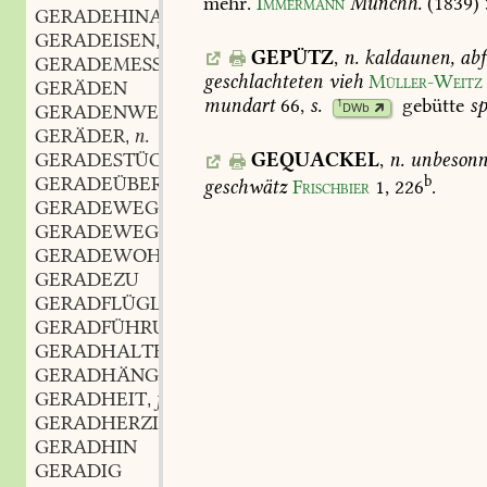
mehr.
Immermann
Münchh.
(1839)
GERADEHINAUS
GERADEISEN
n.
,
GEPÜTZ
,
n.
kaldaunen,
abf
GERADEMESSER
n.
,
geschlachteten
vieh
Müller-Weitz
GERÄDEN
mundart
66
,
s.
gebütte
sp
1
DWb
GERADENWEGS
GERÄDER
n.
,
GERADESTÜCK
GEQUACKEL
,
n.
unbesonn
GERADEÜBER
b
geschwätz
Frischbier
1,
226
.
GERADEWEG
GERADEWEGS
GERADEWOHL
GERADEZU
GERADFLÜGLER
GERADFÜHRUNG
f.
,
GERADHALTER
m.
,
GERADHÄNGMASCHINE
f.
,
GERADHEIT
f.
,
GERADHERZIG
GERADHIN
GERADIG