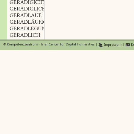
GERADIGKEIT
f.
,
GERADIGLICH
GERADLAUF
m.
,
GERADLÄUFIG
GERADLEGUNG
f.
,
GERADLICH
GERADLINIG
©
Kompetenzzentrum - Trier Center for Digital Humanities
|
Impressum
|
Ko
GERADMÜTHIG
GERADNASIG
GERADS
GERADSCHLÄCHTIG
GERADSINN
m.
,
GERADSINNIG
GERADSINNIGKEIT
f.
,
GERAFFEL
n.
,
GERÄFFEL
n.
,
GERAGEN
GERÄHME
n.
,
GERAIB
GERAID
GERAIT