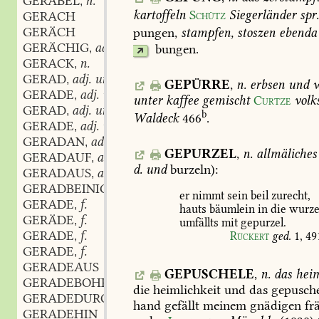
GERÄBEL
n.
,
kartoffeln
Schütz
Siegerländer
spr
GERACH
GERÄCH
pungen,
stampfen,
stoszen
ebenda
GERÄCHIG
adj.
bungen
.
,
GERACK
n.
,
GERAD
adj. und adv.
,
GEPÜRRE
,
n.
erbsen
und
w
GERADE
adj. und adv.
,
unter
kaffee
gemischt
Curtze
volk
GERAD
adj. und adv.
,
b
Waldeck
466
.
GERADE
adj. und adv.
,
GERADAN
adv.
,
GEPURZEL
,
n.
allmäliches
GERADAUF
adv.
,
d.
und
burzeln):
GERADAUS
adv.
,
GERADBEINIG
er
nimmt
sein
beil
zurecht,
GERADE
f.
,
hauts
bäumlein
in
die
wurze
GERÄDE
f.
,
umfällts
mit
gepurzel.
GERADE
f.
Rückert
ged.
1,
49
,
GERADE
f.
,
GERADEAUS
GEPUSCHELE
,
n.
das
heim
GERADEBOHRER
m.
,
die
heimlichkeit
und
das
gepusche
GERADEDURCH
hand
gefällt
meinem
gnädigen
frä
GERADEHIN