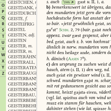
s.
auch
gast
u.
II,
1,
a.
GEISTCHEN
n.
1
DWb
,
O
b)
bemerkenswert
ist
übrigens,
da
GEISTDANK
m.
,
P
den
mundarten
jetzt
gern
die
vorn
GEISTDURCHDRUNGEN
Q
hochdeutsche
form
hat
anstatt
der
GEISTE
f.
,
so
bair.
»
jetzt
gewöhnlich
geist,
se
R
GEISTEIFRIG
e
GEISTEL
ga
st''
Schm.
2,
79
(
bair.
gaist
noc
S
GEISTEN
adj.
appenz.
zwar
gæst
gespenst,
aber
,
T
GEISTEN
bed.
geist,
auch
z.
b.
von
hochmut
U
GEISTER
m.
,
ähnlich
in
norw.
mundarten
vom
h
V
GEISTER
m.
,
nicht
den
heilage
ande,
sondern
d
W
GEISTERÄHNLICH
a
h.
dänisch
(
Aasen
7
).
X
GEISTERALL
n.
,
c)
den
ursprung
zu
suchen
weist
d
Y
GEISTERATEM
m.
,
hauch,
atem
(
s.
II,
1)
den
weg,
nd.
GEISTERAUGE
n.
Z
,
auch
geist
ein
gewisser
wind
(
s.
II,
GEISTERBANN
m.
,
schwed.
mundarten
gajst
m.
schar
GEISTERBANNEN
n.
,
mit
rot
gedunsenem
gesicht
aus
so
GEISTERBANNER
m.
,
kommt,
heiszt
gajsta-riven,
väderb
GEISTERBAU
m.
,
(
vgl.
lat.
spiritus
auch
von
wind
u
GEISTERBEBEN
n.
,
musz
ein
stamm
für
hauchen,
weh
GEISTERBEHERRSCHEND
dahinter
stehen
(
wie
lat.
spirare
h