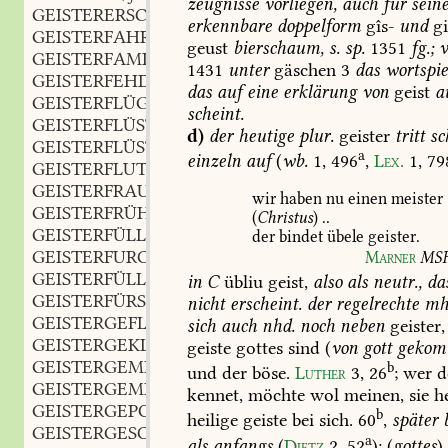
zeugnisse
vorliegen,
auch
für
sein
GEISTERERSCHEINUNG
f.
,
erkennbare
doppelform
gîs-
und
gi
GEISTERFAHRT
f.
,
geust
bierschaum,
s.
sp.
1351
fg.;
v
GEISTERFAMILIE
f.
,
1431
unter
gäschen
3
das
wortspie
GEISTERFEHDE
f.
,
das
auf
eine
erklärung
von
geist
a
GEISTERFLÜGEL
scheint.
GEISTERFLÜSTERN
n.
,
d)
der
heutige
plur.
geister
tritt
sc
GEISTERFLÜSTERND
a
einzeln
auf
(
wb.
1,
496
,
Lex.
1,
79
GEISTERFLUT
f.
,
GEISTERFRAU
wir
haben
nu
einen
meister
GEISTERFRÜHLING
(
Christus
)
..
GEISTERFÜLLE
f.
der
bindet
übele
geister.
,
GEISTERFURCHT
f.
Marner
MS
,
GEISTERFÜLLT
in
C
übliu
geist,
also
als
neutr.,
da
GEISTERFÜRST
nicht
erscheint.
der
regelrechte
mh
GEISTERGEFLÜSTER
n.
,
sich
auch
nhd.
noch
neben
geister,
GEISTERGEKLÜFT
n.
,
geiste
gottes
sind
(
von
gott
gekom
GEISTERGEMEINE
f.
,
b
und
der
böse.
Luther
3,
26
;
wer
d
GEISTERGEMEINSCHAFT
f.
,
kennet,
möchte
wol
meinen,
sie
he
GEISTERGEPOLTER
n.
,
b
heilige
geiste
bei
sich.
60
,
später
b
GEISTERGESCHICHTE
f.
,
a
als
anfangs
(
Dietz
2,
52
);
(
gottes
)