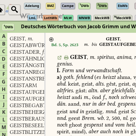
1
2
Adelung
BMZ
Campe
DWb
DWb
ElsWb
N
LmL
LothWb
MLW
MNWB
MeckWB
MeckWB
Deutsches Wörterbuch von Jacob Grimm und 
1
DWb
Berlin-Brandenburgische Akademie der Wissenschaften
·
Niedersächs
A
GEIST
m.
,
GEIST
,
B
m.
bis
GEISTAUFGEB
GEISTABWÜRDIGEND
Bd. 5, Sp. 2623
C
GEISTADER
f.
,
GEIST
,
m.
spiritus,
anima,
m
GEISTÄHNLICH
D
genius.
GEISTÄNGSTER
m.
,
E
I.
Form
und
verwandtschaft.
GEISTANREGEND
F
a)
goth.
fehlend
(
es
heiszt
ahma,
v
GEISTANSTRENGEND
G
ahd.
keist,
geist,
alts.
gêst,
geist,
a
GEISTARM
H
altfries.
gâst;
altn.
aber
gleichfalls
GEISTAUFGEBEN
n.
,
I
heiszt
andi
m.,
önd
f.,
noch
schwed
GEISTAUFGEBEND
dän.
aand,
nur
in
der
bed.
gespens
J
GEISTBEGABT
geist
und
in
geistlig.
mnd.
geist
Sc
K
GEISTBEHERZT
nnd.
geest
Brem.
wb.
2,
500,
nl.
gee
GEISTBERAUSCHT
L
noch
ghost
gespenst
und
vom
heil.
GEISTBESEELT
M
spirit,
mind),
aber
auch
noch
in
gh
GEISTBLITZEND
N