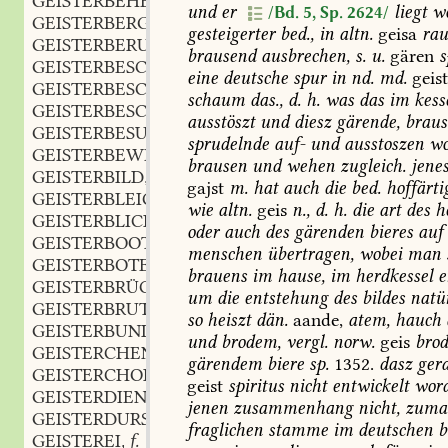
GEISTERBEHERRSCHER
m.
,
und
er
liegt
wo
/Bd. 5, Sp. 2624/
GEISTERBERG
m.
,
gesteigerter
bed.,
in
altn.
geisa
rau
GEISTERBERUF
m.
,
brausend
ausbrechen,
s.
u.
gären
s
GEISTERBESCHWÖRER
m.
,
eine
deutsche
spur
in
nd.
md.
geist
GEISTERBESCHWÖRERIN
f.
,
schaum
das.,
d.
h.
was
das
im
kess
GEISTERBESCHWÖRUNG
f.
,
ausstöszt
und
diesz
gärende,
braus
GEISTERBESUCH
m.
,
sprudelnde
auf-
und
ausstoszen
wo
GEISTERBEWEGUNG
f.
,
brausen
und
wehen
zugleich.
jene
GEISTERBILD
n.
,
gajst
m.
hat
auch
die
bed.
hoffärti
GEISTERBLEICH
wie
altn.
geis
n.,
d.
h.
die
art
des
he
GEISTERBLICK
m.
,
oder
auch
des
gärenden
bieres
auf
GEISTERBOOT
n.
,
menschen
übertragen,
wobei
man
GEISTERBOTE
m.
,
brauens
im
hause,
im
herdkessel
e
GEISTERBRÜCKE
f.
,
um
die
entstehung
des
bildes
natür
GEISTERBRUT
f.
,
so
heiszt
dän.
aande,
atem,
hauch
GEISTERBUND
m.
,
und
brodem,
vergl.
norw.
geis
bro
GEISTERCHEN
gärendem
biere
sp.
1352.
dasz
ger
GEISTERCHOR
m.
,
geist
spiritus
nicht
entwickelt
wor
GEISTERDIENST
m.
,
jenen
zusammenhang
nicht,
zuma
GEISTERDURST
m.
,
fraglichen
stamme
im
deutschen
b
GEISTEREI
f.
,