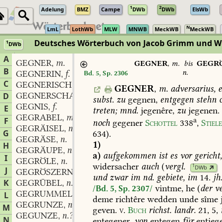
1
2
Adelung
BMZ
Campe
DWb
DWb
ElsWb
N
LmL
LothWb
MLW
MNWB
MeckWB
MeckWB
Deutsches Wörterbuch von Jacob Grimm und 
1
DWb
Berlin-Brandenburgische Akademie der Wissenschaften
·
Niedersächs
A
GEGNER
m.
,
GEGNER
,
m.
bis
GEGR
B
n.
GEGNERIN
f.
Bd. 5, Sp. 2306
,
C
GEGNERISCH
adj.
,
GEGNER
,
m.
adversarius,
e
GEGNERSCHAFT
f.
D
,
subst.
zu
gegnen,
entgegen
stehn
o
GEGNIS
f.
,
E
treten;
mnd.
jegenêre,
zu
jegenen.
GEGRABEL
m.
,
F
a
noch
gegener
Schottel
338
,
Stiel
GEGRÄISEL
n.
,
G
634).
GEGRÄSE
n.
,
1)
H
GEGRÄUPE
n.
,
a)
aufgekommen
ist
es
vor
gericht
I
GEGRÖLE
n.
,
widersacher
auch
(
vergl.
1
DWb
J
GEGRÖSZERN
und
zwar
im
nd.
gebiete,
im
14.
jh.
K
GEGRÜBEL
n.
,
vintme,
he
(
der
ve
/Bd. 5, Sp. 2307/
GEGRUMMEL
n.
L
,
deme
richtêre
wedden
unde
sîme
GEGRUNZE
n.
,
M
geven.
v
.
Buch
richst.
landr.
21,
5
,
GEGUNZE
n.?
,
N
entegener,
von
entegen
für
entieg