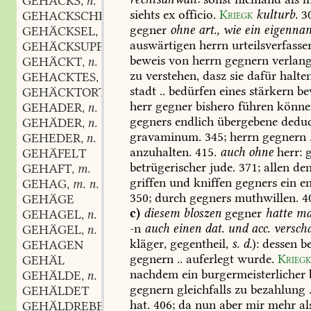
GEHÄCKS
n.
,
siehts
ex
officio.
Kriegk
kulturb.
3
GEHACKSCHE
n.
,
gegner
ohne
art.,
wie
ein
eigenna
GEHÄCKSEL
n.
,
auswärtigen
herrn
urteilsverfasse
GEHÄCKSUPPE
f.
,
beweis
von
herrn
gegnern
verlang
GEHÄCKT
n.
,
zu
verstehen,
dasz
sie
dafür
halten
GEHACKTES
n.
,
stadt
..
bedürfen
eines
stärkern
be
GEHÄCKTORTE
f.
,
herr
gegner
bishero
führen
könne
GEHADER
n.
,
gegners
endlich
übergebene
deduc
GEHÄDER
n.
,
gravaminum.
345;
herrn
gegnern
.
GEHEDER
n.
,
anzuhalten.
415.
auch
ohne
herr:
g
GEHÄFELT
betrügerischer
jude.
371;
allen
de
GEHAFT
m.
,
griffen
und
kniffen
gegners
ein
en
GEHAG
m. n.
,
350;
durch
gegners
muthwillen.
4
GEHÄGE
c)
diesem
bloszen
gegner
hatte
ma
GEHAGEL
n.
,
-n
auch
einen
dat.
und
acc.
verscha
GEHÄGEL
n.
,
kläger,
gegentheil,
s.
d.
):
dessen
be
GEHAGEN
gegnern
..
auferlegt
wurde.
Krieg
GEHÄL
nachdem
ein
burgermeisterlicher
GEHÄLDE
n.
,
gegnern
gleichfalls
zu
bezahlung
.
GEHÄLDET
hat.
406;
da
nun
aber
mir
mehr
al
GEHÄLDREBE
f.
,