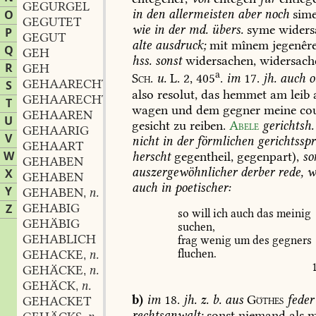
GEGURGEL
in
den
allermeisten
aber
noch
sim
O
GEGUTET
wie
in
der
md.
übers.
syme
widers
P
GEGUT
alte
ausdruck;
mit
mînem
jegenêre
Q
GEH
hss.
sonst
widersachen,
widersach
R
GEH
a
Sch.
u.
L.
2,
405
.
im
17.
jh.
auch
o
GEHAARECHT
S
also
resolut,
das
hemmet
am
leib
GEHAARECHTIG
T
wagen
und
dem
gegner
meine
co
GEHAAREN
U
gesicht
zu
reiben.
Abele
gerichtsh.
GEHAARIG
V
nicht
in
der
förmlichen
gerichtssp
GEHAART
W
herscht
gegentheil,
gegenpart),
so
GEHABEN
auszergewöhnlicher
derber
rede,
w
X
GEHABEN
auch
in
poetischer:
Y
GEHABEN
n.
,
GEHABIG
Z
so
will
ich
auch
das
meinig
GEHÄBIG
suchen,
GEHABLICH
frag
wenig
um
des
gegners
fluchen.
GEHACKE
n.
,
GEHÄCKE
n.
,
GEHÄCK
n.
,
b)
im
18.
jh.
z.
b.
aus
Göthes
feder
GEHACKET
rechtsanwalt:
sonst
niemand
als
m