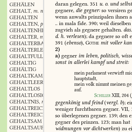
daran
gelegen.
351
u.
o.
und
selbs
GEHÄLEN
gegnere,
die
gegner:
so
versiren
ge
GEHALT
m. n.
,
wenn
anwalts
prinzipalen
ihnen
a
GEHALTEN
..
in
mala
fide.
390;
weil
dieselben
GEHALTEN
part.
,
zugvieh
als
gegnere
gehalten.
das
GEHALTENHEIT
f. subst.
,
d.
h.
verlesen
);
da
gegnere
so
oft
e
GEHALTER
m.
,
391
(
ebenso
),
Göthe
mit
voller
kanz
GEHALTERBAND
n.
,
2)
GEHÄLTERLEIN
n.
,
a)
gegner
im
leben,
politisch,
wisse
GEHALTFULLE
f. subst.
,
sonst
in
allerlei
kampf
und
streit:
GEHALTIG
GEHÄLTIG
mein
parlament
verwirft
mic
GEHALTKAMMER
hauptstadt,
GEHALTLEER
mein
volk
nimmt
meinen
ge
GEHALTLOS
auf.
GEHALTLOSIGKEIT
f.
Schiller
XIII,
204
(
,
GEHALTNIS
n.
,
gegenkönig
und
feind
(
vergl.
b
);
ei
GEHALTREICH
weniger
furchtbaren
gegner.
VII,
GEHALTREICHTHUM
m.
,
so
überlegenen
gegner.
139;
den
e
GEHALTSAM
gegner
des
prinzen.
123;
man
hat
GEHALTSAUFBESSERUNG
f.
,
widmungen
vor
dichtwerken
)
zu
e