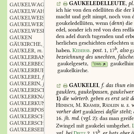
GAUKELEDELLEUTE
,
pl.
GAUKELWAGEN
m.
,
ich
hie
von
den
edellüten
die
der
GAUKELWAHN
m.
,
macht
und
gelt
nimpt,
noch
von
d
GAUKELWEISE
f.
,
goukeledellüten,
wenn
(
denn
)
die
GAUKELWERK
n.
,
edel,
sonder
ich
red
von
den
redli
GAUKELWESEN
n.
,
den
adel
durch
tugenden
und
erbe
GAUKEN
herlichen
geschichten
erfochten
u
GÄUKIRCHE
f.
,
b
haben.
Keisersb.
post.
1,
17
,
also
ga
GAUKLER
m.
,
bezeichnung
des
unechten,
falsche
GAUKLERBANDE
f.
,
gaukelgesetz
,
gaukelhi
GAUKLERBECHER
m.
1
,
DWb
GAUKLERBUBE
m.
gaukelkirche
.
,
GAUKLEREI
f.
,
GAUKLERIN
f.
,
GAUKELEI
,
f.
das
thun
ein
GAUKLERISCH
gauklers,
gaukelpossen,
gaukelwer
GAUKLERKNABE
m.
,
1)
die
wörterb.
geben
es
erst
seit
d
GAUKLERKUNST
f.
,
Henisch,
M.
Krämer,
Rädlein
u.
s.
w
GAUKLERPOSSEN
vorher
dort
gauklerei
dafür
steht;
GAUKLERSCHÜSSEL
f.
,
16.
jh.
md.
(
vgl.
2):
das
man
greife
GAUKLERSCHWUNG
m.
,
Zwingel
mit
gaukelei
umbgehet.
GAUKLERSEIL
n.
,
b
vgl.
bei
Dietz
2,
13
,
er
hats
aber
ö