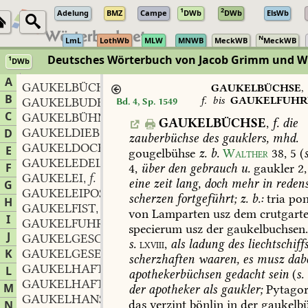
1
2
Adelung
BMZ
Campe
DWb
DWb
ElsWb
N
LmL
LothWb
MLW
MNWB
MeckWB
MeckWB
Deutsches Wörterbuch von Jacob Grimm und 
1
DWb
Berlin-Brandenburgische Akademie der Wissenschaften
·
Niedersächs
A
GAUKELBÜCHSE
f.
,
GAUKELBÜCHSE
,
B
f.
bis
GAUKELFUHR
GAUKELBUDE
f.
Bd. 4, Sp. 1549
,
C
GAUKELBÜHNE
f.
,
GAUKELBÜCHSE
,
f.
die
GAUKELDIEB
m.
D
,
zauberbüchse
des
gauklers,
mhd.
GAUKELDOCKE
E
gougelbühse
z.
b.
Walther
38,
5
(
s
GAUKELEDELLEUTE
F
4,
über
den
gebrauch
u.
gaukler
2,
GAUKELEI
f.
,
eine
zeit
lang,
doch
mehr
in
redens
G
GAUKELEIPOSSEN
scherzen
fortgeführt;
z.
b.:
tria
po
H
GAUKELFIST
m.
,
von
Lamparten
usz
dem
crutgarte
I
GAUKELFUHRE
specierum
usz
der
gaukelbuchsen
J
GAUKELGESCHWÄTZ
n.
,
s.
lxviii,
als
ladung
des
liechtschiff
K
GAUKELGESETZ
n.
,
scherzhaften
waaren,
es
musz
dab
GAUKELHAFT
L
apothekerbüchsen
gedacht
sein
(
s.
GAUKELHAFTIG
M
der
apotheker
als
gaukler;
Pytagor
GAUKELHANS
m.
,
das
verzint
bönlin
in
der
gaukelbü
N