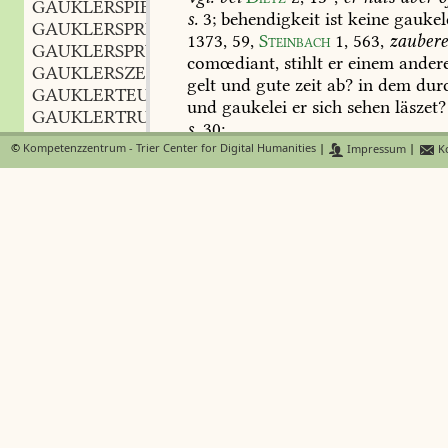
GAUKLERSPIEL
n.
,
s.
3;
behendigkeit
ist
keine
gaukele
GAUKLERSPRINGER
m.
,
1373,
59
,
Steinbach
1,
563
,
zaubere
GAUKLERSPRUNG
m.
,
comœdiant,
stihlt
er
einem
ander
GAUKLERSZELT
n.
,
gelt
und
gute
zeit
ab?
in
dem
dur
GAUKLERTEUFEL
m.
,
und
gaukelei
er
sich
sehen
läszet?
GAUKLERTRUPPE
f.
,
s.
30;
GAUKLERZEUG
m.
,
©
Kompetenzzentrum - Trier Center for Digital Humanities
|
Impressum
|
Ko
GAUKLISCH
wo
demut
wirthin
ist,
der
bl
GÄUKNECHT
m.
,
von
solcher
falschen
pracht
GAUL
m.
,
GAULAMMER
m. f.
zum
behuf
theoretischer
gaukelei.
,
GÄULCHEN
n.
in
dieser
stunde
der
gaukeleien
de
,
GÄULEIN
n.
Tit.
2,
87
,
vom
schaugepränge
des
f
,
GÄULEIN
n.
leichenbegängnisses;
wegen
der
wu
,
GAULEN
creaturen
und
gaukeleien,
die
ma
GAULER
m.
antreffen
sollte.
Fouqué
Undine
4
;
,
GAULERN
dem
dichter
die
priesterliche
gauk
GAULEUTE
bloszgestellt.
Schlosser
weltg.
2,
1
GAULGESPANN
n.
2)
auch
mit
-g
für
das
-k:
eben
der
,
GAULICHKEIT
f. subst.
gaugeley
und
wunderliche
ges
,
GAULICHT
n.
,