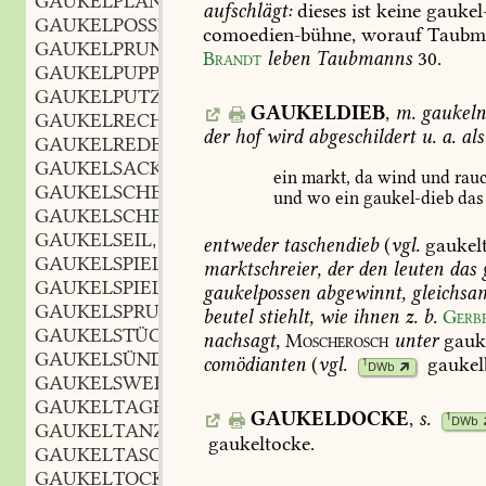
GAUKELPLAN
m.
,
aufschlägt:
dieses
ist
keine
gaukel
GAUKELPOSSEN
comoedien-bühne,
worauf
Taubm
GAUKELPRUNK
m.
,
Brandt
leben
Taubmanns
30
.
GAUKELPUPPE
f.
,
GAUKELPUTZ
m.
,
GAUKELDIEB
,
m.
gaukeln
GAUKELRECHT
der
hof
wird
abgeschildert
u.
a.
als
GAUKELREDE
f.
,
GAUKELSACK
m.
,
ein
markt,
da
wind
und
rau
GAUKELSCHEIN
m.
,
und
wo
ein
gaukel-dieb
das
GAUKELSCHERZEN
n.
,
GAUKELSEIL
n.
,
entweder
taschendieb
(
vgl.
gaukelt
GAUKELSPIEL
n.
,
marktschreier,
der
den
leuten
das
GAUKELSPIELER
m.
,
gaukelpossen
abgewinnt,
gleichsa
GAUKELSPRUNG
m.
,
beutel
stiehlt,
wie
ihnen
z.
b.
Gerb
GAUKELSTÜCK
n.
,
nachsagt,
Moscherosch
unter
gauk
GAUKELSÜNDE
f.
,
comödianten
(
vgl.
gauke
1
DWb
GAUKELSWEISE
GAUKELTAGE
GAUKELDOCKE
,
s.
1
DWb
GAUKELTANZ
m.
,
gaukeltocke
.
GAUKELTASCHE
f.
,
GAUKELTOCKE
f.
,