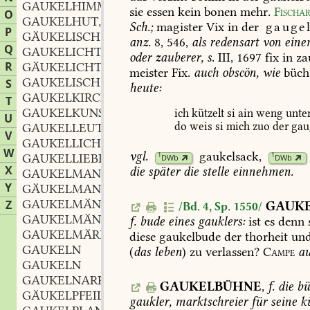
GAUKELHIMMEL
m.
,
sie
essen
kein
bonen
mehr.
Fischa
O
GAUKELHUT
m.
,
Sch.;
magister
Vix
in
der
gauge
P
GÄUKELISCH
adj.
,
anz.
8,
546
,
als
redensart
von
eine
Q
GAUKELICHT
oder
zauberer,
s.
III,
1697
fix
in
za
R
GÄUKELICHT
meister
Fix.
auch
obscön,
wie
büch
GAUKELISCH
S
heute:
GAUKELKIRCHE
f.
,
T
GAUKELKUNST
f.
ich
kützelt
si
ain
weng
unte
,
U
do
weis
si
mich
zuo
der
gau
GAUKELLEUTE
V
GAUKELLICHT
n.
,
W
vgl.
gaukelsack
,
1
1
GAUKELLIEBE
f.
DWb
DWb
,
X
die
später
die
stelle
einnehmen.
GAUKELMANN
m.
,
Y
GÄUKELMANN
m.
,
GAUKELMÄNNCHEN
n.
Z
,
GAUK
/Bd. 4, Sp. 1550/
GAUKELMÄNNLEIN
n.
,
f.
bude
eines
gauklers:
ist
es
denn
GAUKELMÄRE
f.
,
diese
gaukelbude
der
thorheit
un
GAUKELN
(
das
leben
)
zu
verlassen?
Campe
a
GAUKELN
GAUKELNARR
m.
,
GAUKELBÜHNE
,
f.
die
bü
GÄUKELPFEIL
m.
,
gaukler,
marktschreier
für
seine
kü