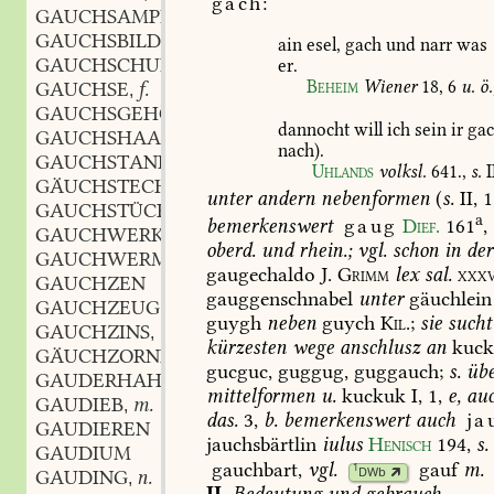
gach:
GAUCHSAMPFER
GAUCHSBILD
n.
,
ain
esel,
gach
und
narr
was
GAUCHSCHULE
f.
er.
,
Beheim
Wiener
18,
6
u.
ö.
GAUCHSE
f.
,
GAUCHSGEHÖRN
n.
,
dannocht
will
ich
sein
ir
ga
GAUCHSHAAR
nach).
GAUCHSTAND
m.
,
Uhlands
volksl.
641.,
s.
I
GÄUCHSTECHER
m.
,
unter
andern
nebenformen
(
s.
II,
1
GAUCHSTÜCK
n.
,
a
bemerkenswert
gaug
Dief.
161
,
GAUCHWERK
n.
,
oberd.
und
rhein.;
vgl.
schon
in
der
GAUCHWERMUT
gaugechaldo
J.
Grimm
lex
sal.
xxxv
GAUCHZEN
gauggenschnabel
unter
gäuchlein
GAUCHZEUG
m.
,
guygh
neben
guych
Kil.
;
sie
sucht
GAUCHZINS
m.
,
kürzesten
wege
anschlusz
an
kuck
GÄUCHZORNIG
gucguc,
guggug,
guggauch;
s.
übe
GAUDERHAHN
m.
,
mittelformen
u.
kuckuk
I,
1,
e,
au
GAUDIEB
m.
,
das.
3,
b.
bemerkenswert
auch
ja
GAUDIEREN
jauchsbärtlin
iulus
Henisch
194
,
s.
GAUDIUM
gauchbart
,
vgl.
gauf
m.
1
DWb
GAUDING
n.
,