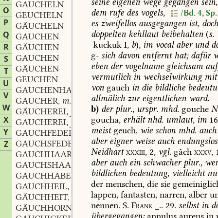
seine
eigenen
wege
gegangen
sein,
GAUCHELN
O
dem
rufe
des
vogels,
/Bd. 4, Sp
GEUCHELN
P
es
zweifellos
ausgegangen
ist,
doc
GÄUCHELN
doppelten
kehllaut
beibehalten
(
s.
Q
GAUCHEN
kuckuk
I,
b
),
im
vocal
aber
und
d
R
GÄUCHEN
g-
sich
davon
entfernt
hat;
dafür
w
GAUCHEN
S
eben
der
vogelname
gleichsam
aufg
GÄUCHEN
T
vermutlich
in
wechselwirkung
mit
GEUCHEN
U
von
gauch
in
die
bildliche
bedeutu
GAUCHENHAFT
V
allmälich
zur
eigentlichen
ward.
GAUCHER
m.
,
W
b)
der
plur.,
urspr.
mhd.
gouche
N
GÄUCHEREI
f.
,
X
goucha,
erhält
nhd.
umlaut,
im
16
GAUCHEREI
f.
,
meist
geuch,
wie
schon
mhd.
auch
Y
GAUCHFEDER
f.
,
aber
eigner
weise
auch
endungslos
GAUCHSFEDER
f.
Z
,
Neidhart
xxxiii,
2,
vgl.
gâch
xxxv,
GAUCHHAAR
n.
,
aber
auch
ein
schwacher
plur.,
wen
GAUCHSHAAR
n.
,
bildlichen
bedeutung,
vielleicht
nu
GAUCHHABER
m.
,
der
menschen,
die
sie
gemeiniglic
GAUCHHEIL
n.
,
lappen,
fantasten,
narren,
alber
u
GÄUCHHEIT
f.
,
nennen.
S.
Frank
_..
29.
selbst
in
d
GÄUCHHORNIG
übergegangen:
annulus
aureus
in