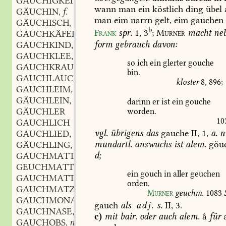
GAUCHIGKEIT
f.
,
wann
man
ein
köstlich
ding
übel
GÄUCHIN
f.
,
man
eim
narrn
gelt,
eim
gauchen
GÄUCHISCH
adj.
,
b
Frank
spr.
1,
3
;
Murner
macht
ne
GAUCHKÄFER
m.
,
form
gebrauch
davon:
GAUCHKIND
n.
,
GAUCHKLEE
m.
,
so
ich
ein
glerter
gouche
GAUCHKRAUT
n.
,
bin.
GAUCHLAUCH
m.
,
kloster
8,
896
;
GAUCHLEIM
m.
,
GÄUCHLEIN
n.
,
darinn
er
ist
ein
gouche
GÄUCHLER
worden.
10
GAUCHLICH
vgl.
übrigens
das
gauche
II,
1,
a.
n
GAUCHLIED
n.
,
mundartl.
auswuchs
ist
alem.
göu
GÄUCHLING
m.
,
d;
GAUCHMATTE
GEUCHMATTE
ein
gouch
in
aller
geuchen
GAUCHMATTER
m.
,
orden.
GAUCHMATZ
m.
,
Murner
geuchm.
1083
GAUCHMONAT
m.
,
gauch
als
adj.
s.
II,
3.
GAUCHNASE
f.
,
c)
mit
bair.
oder
auch
alem.
â
für
GAUCHOBS
n.
,