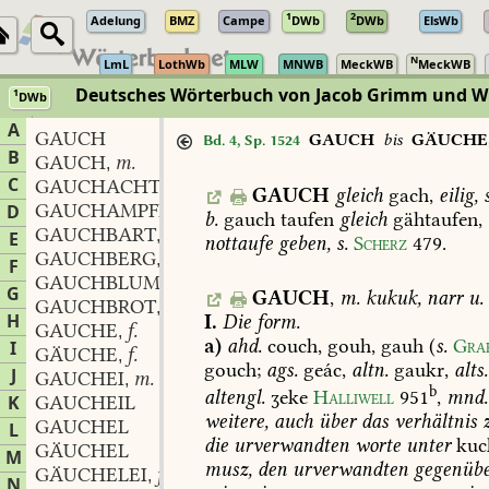
1
2
Adelung
BMZ
Campe
DWb
DWb
ElsWb
N
LmL
LothWb
MLW
MNWB
MeckWB
MeckWB
Deutsches Wörterbuch von Jacob Grimm und 
1
DWb
Berlin-Brandenburgische Akademie der Wissenschaften
·
Niedersächs
A
GAUCH
GAUCH
bis
GÄUCHE
Bd. 4, Sp. 1524
B
GAUCH
m.
,
C
GAUCHACHTIG
GAUCH
gleich
gach,
eilig,
s
GAUCHAMPFER
D
b.
gauch
taufen
gleich
gähtaufen,
GAUCHBART
m.
,
E
nottaufe
geben,
s.
Scherz
479
.
GAUCHBERG
m.
,
F
GAUCHBLUME
f.
,
G
GAUCH
,
m.
kukuk,
narr
u.
GAUCHBROT
n.
,
H
I.
Die
form.
GAUCHE
f.
,
a)
ahd.
couch,
gouh,
gauh
(
s.
Gra
I
GÄUCHE
f.
,
gouch;
ags.
geác,
altn.
gaukr,
alts.
J
GAUCHEI
m.
,
b
altengl.
ʒeke
Halliwell
951
,
mnd.
K
GAUCHEIL
weitere,
auch
über
das
verhältnis
GAUCHEL
L
die
urverwandten
worte
unter
kuc
GÄUCHEL
M
musz,
den
urverwandten
gegenübe
GÄUCHELEI
f.
,
N