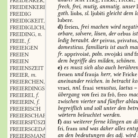
FREIDENKER
m.
,
frech,
frei,
mutig,
anmutig.
unser
l
FREIDENKEREI
f.
,
goth.
liubs,
sl.
ljubiti
gleicht
dem
la
FREIDIG
lubere.
FREIDIGKEIT
f.
,
d)
freien,
frei
machen
wird
negati
FREIDIGLICH
adv.
,
orbare,
solvere,
lösen,
der
orbus
ist
FREIDING
n.
,
ledig
beraubt.
der
privus,
privatus
FREIE
f.
,
domesticus.
familiaris
ist
auch
man
FREIEIGEN
fr.
apprivoisé,
poln.
swojski
und
fr
FREIEN
dem
begriffe
des
milden,
schönen.
FREIEN
e)
es
musz
sich
also
auch
berühre
FREIENSZEIT
freuen
und
frauja
herr,
wie
Fricke
FREIER
m.
,
aneinander
reichen.
in
betracht
ko
FREIERCHEN
n.
,
vraei,
nnl.
fraai
venustus,
laetus
=
FREIERDINGS
übergang
von
frei
zu
frô,
freo
mac
FREIEREI
f.
,
zwischen
vierter
und
fünfter
ablau
FREIERIN
f.
,
begreiflich
und
soll
unter
den
betr
FREIERISCH
wörtern
beleuchtet
werden.
FREIERSCHAFFEN
f)
aus
weiterer
ferne
klingen
an
di
FREIERSFÜSZE
fri,
fram
und
was
daher
alles
entsp
FREIERSGEDANKEN
an
den
bedeutungen
des
adj.
wird
FREIERSMANN