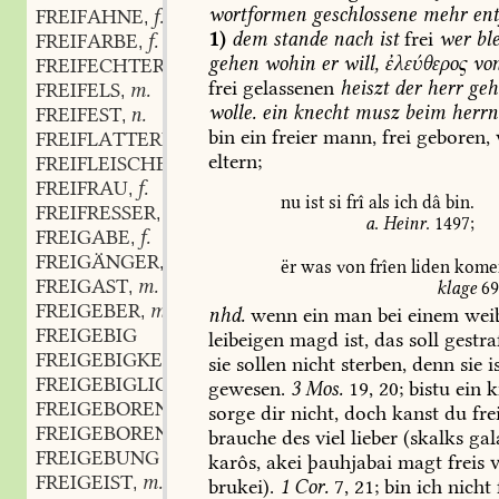
wortformen
geschlossene
mehr
ent
FREIFAHNE
f.
,
1)
dem
stande
nach
ist
frei
wer
ble
FREIFARBE
f.
,
gehen
wohin
er
will,
ἐλεύθερος
vo
FREIFECHTER
m.
,
frei
gelassenen
heiszt
der
herr
geh
FREIFELS
m.
,
wolle.
ein
knecht
musz
beim
herrn
FREIFEST
n.
,
bin
ein
freier
mann,
frei
geboren,
FREIFLATTERND
eltern;
FREIFLEISCHER
m.
,
FREIFRAU
f.
,
nu
ist
si
frî
als
ich
dâ
bin.
FREIFRESSER
m.
,
a.
Heinr.
1497
;
FREIGABE
f.
,
FREIGÄNGER
m.
,
ër
was
von
frîen
liden
kome
FREIGAST
m.
,
klage
6
FREIGEBER
m.
,
nhd.
wenn
ein
man
bei
einem
wei
FREIGEBIG
leibeigen
magd
ist,
das
soll
gestra
FREIGEBIGKEIT
sie
sollen
nicht
sterben,
denn
sie
i
FREIGEBIGLICH
gewesen.
3
Mos.
19,
20
;
bistu
ein
k
FREIGEBOREN
sorge
dir
nicht,
doch
kanst
du
fre
FREIGEBORENHEIT
f.
,
brauche
des
viel
lieber
(skalks
gal
FREIGEBUNG
karôs,
akei
þauhjabai
magt
freis
v
FREIGEIST
m.
,
brukei).
1
Cor.
7,
21
;
bin
ich
nicht