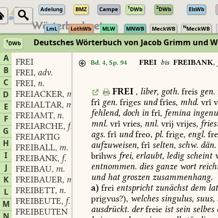
1
2
Adelung
BMZ
Campe
DWb
DWb
ElsWb
N
LmL
LothWb
MLW
MNWB
MeckWB
MeckWB
Deutsches Wörterbuch von Jacob Grimm und 
1
DWb
Berlin-Brandenburgische Akademie der Wissenschaften
·
Niedersächs
A
FREI
FREI
bis
FREIBANK
,
Bd. 4, Sp. 94
B
FREI
adv.
,
C
FREI
n.
,
FREI
,
liber,
goth.
freis
gen.
FREIACKER
m.
D
,
frî
gen.
friges
und
frîes,
mhd.
vrî
v
FREIALTAR
m.
,
E
fehlend,
doch
in
frî,
femina
ingenu
FREIAMT
n.
,
F
mnl.
vrî
vries,
nnl.
vrij
vrijes,
fries
FREIARCHE
f.
,
G
ags.
frî
und
freo,
pl.
frige,
engl.
fre
FREIARTIG
H
aufzuweisen,
frî
selten,
schw.
dän.
FREIBALL
m.
,
I
brihws
frei,
erlaubt,
ledig
scheint
v
FREIBANK
f.
,
entnommen.
dies
ganze
wort
reich
J
FREIBAU
m.
,
und
hat
groszen
zusammenhang.
K
FREIBAUER
m.
,
a)
frei
entspricht
zunächst
dem
lat
FREIBETT
n.
L
,
prigvus?),
welches
singulus,
suus,
FREIBEUTE
f.
,
M
ausdrückt.
der
freie
ist
sein
selbes
FREIBEUTEN
N