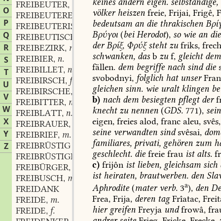
keines
andern
eigen.
selbständige,
FREIBEUTER
m.
,
O
völker
heiszen
freie,
Frijai,
Frigê,
F
FREIBEUTEREI
f.
,
P
bedeutsam
an
die
thrakischen
Βρί
FREIBEUTERISCH
Βρύγοι
(
bei
Herodot
),
so
wie
an
di
Q
FREIBEUTISCH
der
Βρίξ
,
Φρύξ
steht
zu
friks,
frech
R
FREIBEZIRK
m.
,
schwanken,
das
b
zu
f,
gleicht
de
FREIBIER
n.
S
,
fällen.
dem
begriffe
nach
sind
die
s
FREIBILLET
n.
,
T
svobodnyi,
folglich
hat
unser
Fran
FREIBIRSCH
f.
,
U
gleichen
sinn.
wie
uralt
klingen
be
FREIBIRSCHE
f.
,
V
b)
nach
dem
besiegten
pflegt
der
f
FREIBITTER
m.
,
W
knecht
zu
nennen
(
GDS.
771),
sei
FREIBLATT
n.
,
eigen,
freies
alod,
franc
aleu,
svês,
X
FREIBRAUER
m.
,
seine
verwandten
sind
svêsai,
dome
Y
FREIBRIEF
m.
,
familiares,
privati,
gehören
zum
h
FREIBRÜSTIG
Z
geschlecht.
die
freie
frau
ist
alts.
fr
FREIBRÜSTIGKEIT
f.
,
c)
frijôn
ist
lieben,
gleichsam
sich
FREIBÜRGER
m.
,
ist
heiraten,
brautwerben.
den
Sla
FREIBUSCH
m.
,
a
Aphrodite
(
mater
verb.
3
),
den
De
FREIDANK
Frea,
Frija,
deren
tag
Frîatac,
Freit
FREIDE
m.
,
hier
greifen
Freyja
und
frowâ,
fra
FREIDE
f.
,
andrer
seite
Frieg,
Fricke,
Frecke,