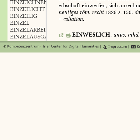
EINZEICHNEN
erbschaft
einwerfen,
sich
anrechn
EINZEILICHT
heutiges
röm.
recht
1826
s.
150.
da
EINZEILIG
=
collation.
EINZEL
EINZELARBEITER
m.
,
EINWESLICH
,
unus,
mhd.
EINZELAUSGABE
f.
,
EINZELBETRIEB
m.
,
©
Kompetenzzentrum - Trier Center for Digital Humanities
|
Impressum
|
Ko
EINWESLICHKEIT
,
f.
uni
EINZELDRUCK
m.
,
gebote,
beil.
s.
187
.
EINZELEIGENTHUM
n.
,
EINZELER
m.
,
EINZELERSGAUL
m.
,
EINWETTEN
,
subjugare,
e
EINZELFALL
m.
,
mhd.
inwëten:
welches
kalb
ein
ba
EINZELFLUG
m.
,
wil,
das
laszt
er
blitzen
und
gump
EINZELFREIHEIT
f.
,
matten.
aber
die
er
behalten
wil,
d
EINZELGEMEINDE
f.
,
ingewettet
werden
in
pflg
und
m
EINZELGESCHICHTE
f.
,
aber
die
ingewettet
seind
under
d
EINZELGEWALT
das
seind
die
menschen,
die
er
bel
EINZELGLIED
n.
,
a
krankheiten.
Keisersb.
s.
d.
m.
18
;
EINZELHAFT
f.
,
c
rinder
einwätten.
Maaler
127
;
su
EINZELHANDEL
m.
,
scilicet
in
jugum
aut
admittere
ad
EINZELHAUS
n.
,