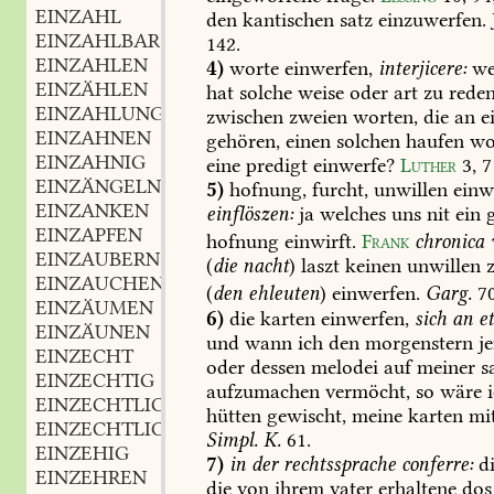
EINZAHL
den
kantischen
satz
einzuwerfen.
EINZAHLBAR
142.
EINZAHLEN
4)
worte
einwerfen,
interjicere:
we
EINZÄHLEN
hat
solche
weise
oder
art
zu
reden
EINZAHLUNG
f.
,
zwischen
zweien
worten,
die
an
e
EINZAHNEN
gehören,
einen
solchen
haufen
wo
EINZAHNIG
eine
predigt
einwerfe?
Luther
3,
7
EINZÄNGELN
5)
hofnung,
furcht,
unwillen
einw
EINZANKEN
einflöszen:
ja
welches
uns
nit
ein
g
EINZAPFEN
hofnung
einwirft.
Frank
chronica
v
EINZAUBERN
(
die
nacht
)
laszt
keinen
unwillen
z
EINZAUCHEN
(
den
ehleuten
)
einwerfen.
Garg.
7
EINZÄUMEN
6)
die
karten
einwerfen,
sich
an
e
EINZÄUNEN
und
wann
ich
den
morgenstern
je
EINZECHT
oder
dessen
melodei
auf
meiner
s
EINZECHTIG
aufzumachen
vermöcht,
so
wäre
i
EINZECHTLICH
hütten
gewischt,
meine
karten
mi
EINZECHTLICH
adv.
,
Simpl.
K.
61.
EINZEHIG
7)
in
der
rechtssprache
conferre:
di
EINZEHREN
die
von
ihrem
vater
erhaltene
dos