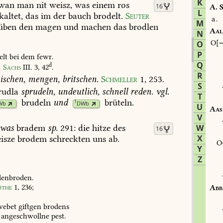
K
wan
man
nit
weisz,
was
einem
ros
16
A.
S
L
kaltet,
das
im
der
bauch
brodelt.
Seuter
a.
M
üben
den
magen
und
machen
das
brodlen
Aal
N
O
O
P
elt
bei
dem
fewr.
Q
d
.
Sachs
III.
3,
42
.
R
ischen,
mengen,
britschen.
Schmeller
1,
253
.
S
rudla
sprudeln,
undeutlich,
schnell
reden.
vgl.
T
brudeln
und
brüteln
.
1
Wb
DWb
U
Aas
V
was
bradem
sp.
291:
die
hitze
des
W
16
X
isze
brodem
schreckten
uns
ab.
Y
Z
lenbroden.
öthe
1,
236
;
Abb
webet
giftgen
brodens
angeschwollne
pest.