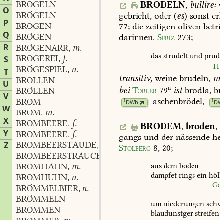
BROGELN
BRODELN
,
bullire:
O
BRÖGELN
gebricht,
oder
(
es
)
sonst
er
P
BROGEN
77
;
die
zeitigen
oliven
betr
Q
BRÖGEN
darinnen.
Sebiz
273
;
R
BRÖGENARR
m.
,
das
strudelt
und
prud
BRÖGEREI
f.
S
,
H
BRÖGESPIEL
n.
,
T
transitiv,
weine
brudeln,
m
BROLLEN
U
a
bei
Tobler
79
ist
brodla,
b
BRÖLLEN
V
aschenbrödel
,
BROM
1
1
DWb
D
W
BROM
m.
,
X
BROMBEERE
f.
,
BRODEM
,
broden
,
Y
BROMBEERE
f.
,
gangs
und
der
nässende
he
BROMBEERSTAUDE
f.
Z
,
Stolberg
8,
20
;
BROMBEERSTRAUCH
m.
,
BROMHAHN
m.
aus
dem
boden
,
dampfet
rings
ein
höl
BROMHUHN
n.
,
G
BRÖMMELBIER
n.
,
BRÖMMELN
um
niederungen
sch
BROMMEN
blaudunstger
streifen