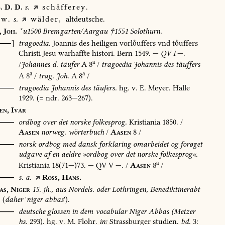
.
D.
D.
s.
schäfferey.
w.
s.
wälder,
altdeutsche.
,
Joh.
*u1500
Bremgarten/Aargau
†1551
Solothurn.
[⸺]
tragoedia.
Joannis
des
heiligen
vorluffers
vnd
tuffers
Christi
Jesu
warhaffte
histori.
Bern
1549
.
—
QV
I
—.
a
/
Johannes
d.
täufer
A
8
/
tragoedia
Johannis
des
täuffers
a
a
A
8
/
trag.
Joh.
A
8
/
⸺
tragoedia
Johannis
des
täufers.
hg.
v.
E.
Meyer.
Halle
1929
.
(=
ndr.
263—267).
en,
Ivar
⸺
ordbog
over
det
norske
folkesprog.
Kristiania
1850
.
/
Aasen
norweg.
wörterbuch
/
Aasen
8
/
O⸺
norsk
ordbog
med
dansk
forklaring
omarbeidet
og
forøget
udgave
af
en
aeldre
»ordbog
over
det
norske
folkesprog«.
a
Kristiania
18(71—)73.
—
QV
V
—.
/
Aasen
8
/
⸺
s.
a.
Ross,
Hans.
as,
Niger
15.
jh.,
aus
Nordels.
oder
Lothringen,
Benediktinerabt
(
daher
'
niger
abbas
').
⸺
deutsche
glossen
in
dem
vocabular
Niger
Abbas
(Metzer
hs.
293).
hg.
v.
M.
Flohr.
in:
Strassburger
studien.
bd.
3: