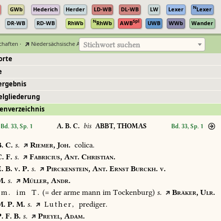
N
GWb
Hederich
Herder
LD-WB
DL-WB
LW
Lexer
Lexer
N
Spl
DR-WB
RD-WB
RhWb
RhWb
AWB
UWB
WWb
Wander
chaften
·
Niedersächsische Akademie der Wissenschaften zu Göttingen
Stichwort suchen
orte
e
ergebnis
elgliederung
enverzeichnis
A. B. C.
bis
ABBT, THOMAS
Bd. 33, Sp. 1
Bd. 33, Sp. 1
.
C.
s.
Riemer,
Joh.
colica.
.
F.
s.
Fabricius,
Ant.
Christian.
.
B.
v.
P.
s.
Pirckenstein,
Ant.
Ernst
Burckh.
v.
.
s.
Müller,
Andr.
m.
im
T.
(=
der
arme
mann
im
Tockenburg)
s.
Bräker,
Ulr.
.
P.
M.
s.
Luther,
prediger.
.
F.
B.
s.
Preyel,
Adam.