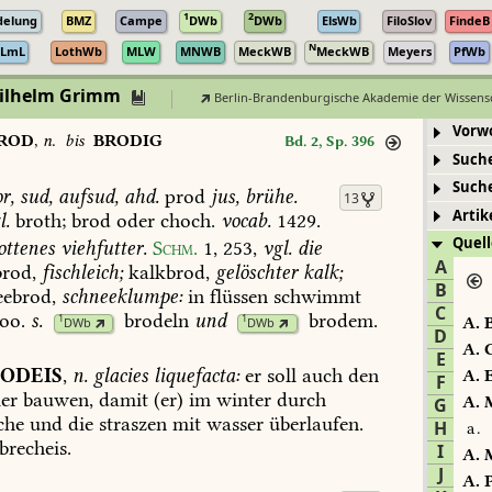
1
2
delung
BMZ
Campe
DWb
DWb
ElsWb
FiloSlov
FindeB
N
LmL
LothWb
MLW
MNWB
MeckWB
MeckWB
Meyers
PfWb
Wilhelm Grimm
Berlin-Brandenburgische Akademie der Wissens
Vorw
ROD
,
n.
bis
BRODIG
Bd. 2, Sp. 396
Such
Such
r,
sud,
aufsud,
ahd.
prod
jus,
brühe.
13
Artik
l.
broth;
brod
oder
choch.
vocab.
1429.
Quell
ottenes
viehfutter.
Schm.
1,
253
,
vgl.
die
A
brod,
fischleich;
kalkbrod,
gelöschter
kalk;
B
ebrod,
schneeklumpe:
in
flüssen
schwimmt
C
oo.
s.
brodeln
und
brodem
.
1
1
A.
B
DWb
DWb
D
A.
C
E
ODEIS
,
n.
glacies
liquefacta:
er
soll
auch
den
A.
E
F
er
bauwen,
damit
(er)
im
winter
durch
A.
M
G
che
und
die
straszen
mit
wasser
überlaufen.
H
a.
brecheis.
I
A.
M
J
A.
P