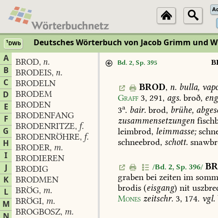
A
Deutsches Wörterbuch von Jacob Grimm und 
1
DWb
A
BROD
n.
,
B
Bd. 2, Sp. 395
B
BRODEIS
n.
,
C
BRODELN
BROD
,
n.
bulla,
vapo
BRODEM
D
Graff
3,
291
,
ags.
broð,
eng
BRODEN
E
a
3
.
bair.
brod,
brühe,
abges
BRODENFANG
F
zusammensetzungen
fisch
BRODENRITZE
f.
,
G
leimbrod,
leimmasse;
schne
BRODENRÖHRE
f.
,
schneebrod,
schott.
snawbr
H
BRODER
m.
,
I
BRODIEREN
BR
J
/Bd. 2, Sp. 396/
BRODIG
graben
bei
zeiten
im
somm
K
BRODMEN
brodis
(
eisgang
)
nit
uszbre
BRÖG
m.
L
,
Mones
zeitschr.
3,
174
.
vgl.
BRÖGI
m.
,
M
BROGBOSZ
m.
,
N