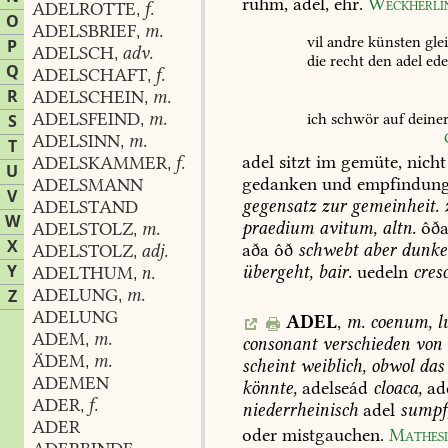
ruhm,
adel,
ehr.
Weckherli
ADELROTTE
f.
,
O
ADELSBRIEF
m.
,
vil
andre
künsten
gle
P
ADELSCH
adv.
,
die
recht
den
adel
ede
Q
ADELSCHAFT
f.
,
R
ADELSCHEIN
m.
,
ADELSFEIND
m.
ich
schwör
auf
deine
S
,
ADELSINN
m.
,
T
adel
sitzt
im
gemüte,
nicht
ADELSKAMMER
f.
,
U
gedanken
und
empfindung
ADELSMANN
V
gegensatz
zur
gemeinheit.
ADELSTAND
W
praedium
avitum,
altn.
ôða
ADELSTOLZ
m.
,
X
aða
ôð
schwebt
aber
dunkel
ADELSTOLZ
adj.
,
Y
übergeht,
bair.
uedeln
cres
ADELTHUM
n.
,
ADELUNG
m.
Z
,
ADELUNG
ADEL
,
m.
coenum,
l
ADEM
m.
,
consonant
verschieden
von
ÄDEM
m.
,
scheint
weiblich,
obwol
das
ADEMEN
könnte,
adelseád
cloaca,
ade
ADER
f.
,
niederrheinisch
adel
sumpf
ADER
oder
mistgauchen.
Mathesi