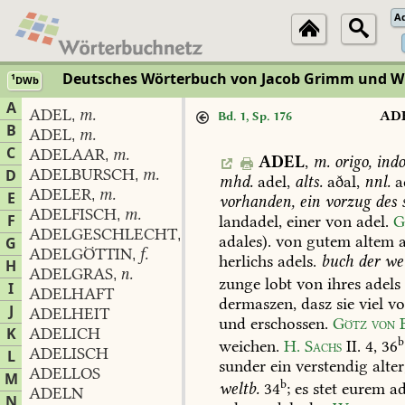
A
Deutsches Wörterbuch von Jacob Grimm und 
1
DWb
A
ADEL
m.
,
AD
Bd. 1, Sp. 176
B
ADEL
m.
,
C
ADELAAR
m.
,
ADEL
,
m.
origo,
indo
ADELBURSCH
m.
D
,
mhd.
adel,
alts.
aðal,
nnl.
a
ADELER
m.
,
E
vorhanden,
ein
vorzug
des
ADELFISCH
m.
,
F
landadel,
einer
von
adel.
G
ADELGESCHLECHT
n.
,
adales).
von
gutem
altem
a
G
ADELGÖTTIN
f.
,
herlichs
adels.
buch
der
we
H
ADELGRAS
n.
,
zunge
lobt
von
ihres
adels
I
ADELHAFT
dermaszen,
dasz
sie
viel
v
J
ADELHEIT
und
erschossen.
Götz
von
B
K
ADELICH
b
weichen.
H.
Sachs
II
.
4,
36
ADELISCH
L
sunder
ein
verstendig
alter
ADELLOS
M
b
weltb.
34
;
es
stet
eurem
ad
ADELN
N