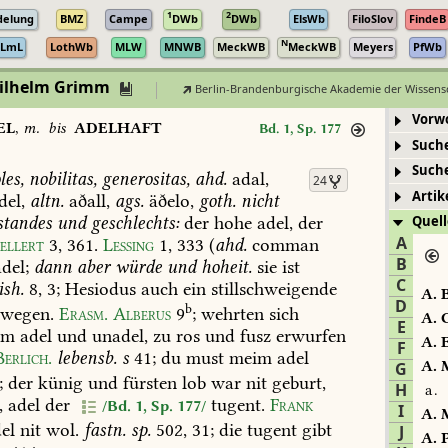
1
2
delung
BMZ
Campe
DWb
DWb
ElsWb
FiloSlov
FindeB
N
LmL
LothWb
MLW
MNWB
MeckWB
MeckWB
Meyers
PfWb
Wilhelm Grimm
Berlin-Brandenburgische Akademie der Wissens
Vorw
EL
,
m.
bis
ADELHAFT
Bd. 1, Sp. 177
Such
Such
les,
nobilitas,
generositas,
ahd.
adal,
24
Artik
del,
altn.
aðall,
ags.
äðelo,
goth.
nicht
standes
und
geschlechts:
der
hohe
adel,
der
Quell
A
ellert
3,
361
.
Lessing
1,
333
(
ahd.
comman
B
del;
dann
aber
würde
und
hoheit.
sie
ist
C
ish.
8,
3
;
Hesiodus
auch
ein
stillschweigende
A.
B
D
b
wegen.
Erasm.
Alberus
9
;
wehrten
sich
A.
C
E
om
adel
und
unadel,
zu
ros
und
fusz
erwurfen
A.
E
F
erlich.
lebensb.
s
41
;
du
must
meim
adel
A.
M
G
;
der
künig
und
fürsten
lob
war
nit
geburt,
H
a.
,
adel
der
tugent.
Frank
/Bd. 1, Sp. 177/
I
A.
M
el
nit
wol.
fastn.
sp.
502,
31;
die
tugent
gibt
J
A.
P