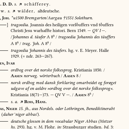
.
D.
D.
s.
schäfferey.
w.
s.
wälder,
altdeutsche.
,
Joh.
*u1500
Bremgarten/Aargau
†1551
Solothurn.
[⸺]
tragoedia.
Joannis
des
heiligen
vorluffers
vnd
tuffers
Christi
Jesu
warhaffte
histori.
Bern
1549
.
—
QV
I
—.
a
/
Johannes
d.
täufer
A
8
/
tragoedia
Johannis
des
täuffers
a
a
A
8
/
trag.
Joh.
A
8
/
⸺
tragoedia
Johannis
des
täufers.
hg.
v.
E.
Meyer.
Halle
1929
.
(=
ndr.
263—267).
en,
Ivar
⸺
ordbog
over
det
norske
folkesprog.
Kristiania
1850
.
/
Aasen
norweg.
wörterbuch
/
Aasen
8
/
O⸺
norsk
ordbog
med
dansk
forklaring
omarbeidet
og
forøget
udgave
af
en
aeldre
»ordbog
over
det
norske
folkesprog«.
a
Kristiania
18(71—)73.
—
QV
V
—.
/
Aasen
8
/
⸺
s.
a.
Ross,
Hans.
as,
Niger
15.
jh.,
aus
Nordels.
oder
Lothringen,
Benediktinerabt
(
daher
'
niger
abbas
').
⸺
deutsche
glossen
in
dem
vocabular
Niger
Abbas
(Metzer
hs.
293).
hg.
v.
M.
Flohr.
in:
Strassburger
studien.
bd.
3: