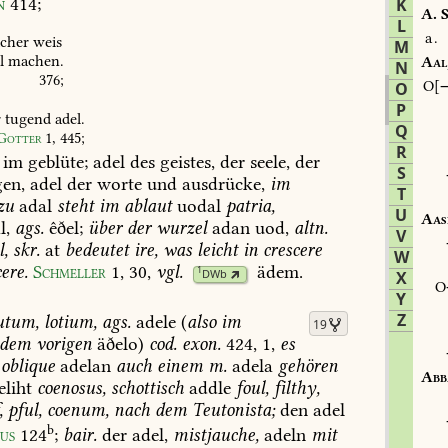
n
414
;
K
A.
S
L
a.
icher
weis
M
l
machen.
Aal
N
376
;
O
O
P
r
tugend
adel.
Q
Gotter
1,
445
;
R
im
geblüte;
adel
des
geistes,
der
seele,
der
S
en,
adel
der
worte
und
ausdrücke,
im
T
zu
adal
steht
im
ablaut
uodal
patria,
U
Aas
l,
ags.
êðel;
über
der
wurzel
adan
uod,
altn.
V
,
skr.
at
bedeutet
ire,
was
leicht
in
crescere
W
cere.
Schmeller
1,
30
,
vgl.
ädem
.
1
DWb
X
Y
Z
utum,
lotium,
ags.
adele
(
also
im
19
dem
vorigen
äðelo)
cod.
exon.
424,
1,
es
oblique
adelan
auch
einem
m.
adela
gehören
Abb
liht
coenosus,
schottisch
addle
foul,
filthy,
,
pful,
coenum,
nach
dem
Teutonista;
den
adel
b
us
124
;
bair.
der
adel,
mistjauche,
adeln
mit