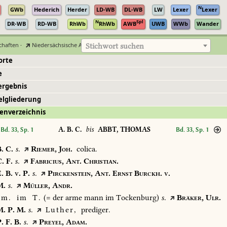
N
GWb
Hederich
Herder
LD-WB
DL-WB
LW
Lexer
Lexer
N
Spl
DR-WB
RD-WB
RhWb
RhWb
AWB
UWB
WWb
Wander
chaften
·
Niedersächsische Akademie der Wissenschaften zu Göttingen
Stichwort suchen
orte
e
ergebnis
elgliederung
enverzeichnis
A. B. C.
bis
ABBT, THOMAS
Bd. 33, Sp. 1
Bd. 33, Sp. 1
.
C.
s.
Riemer,
Joh.
colica.
.
F.
s.
Fabricius,
Ant.
Christian.
.
B.
v.
P.
s.
Pirckenstein,
Ant.
Ernst
Burckh.
v.
.
s.
Müller,
Andr.
m.
im
T.
(=
der
arme
mann
im
Tockenburg)
s.
Bräker,
Ulr.
.
P.
M.
s.
Luther,
prediger.
.
F.
B.
s.
Preyel,
Adam.