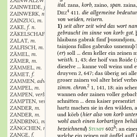
ZAINWALZWERK
n.
,
ital.
zana,
korb,
zaino,
span.
zaina
ZAINWEIDE
f.
,
4
Diez
411.
die
allgemeine
bedeutu
ZAINWERK
n.
,
von
weiden,
reisern.
ZAINZUG
m.
,
1)
seit
alter
zeit
wird
das
wort
nam
ZAKE
f. n.
,
gebraucht
im
sinne
von
korb:
got.
ZÄKELSCHAF
f. n.
,
hlaibans
gabrak
fimf
þusundjom,
ZALAT
m.
,
tainjons
fullos
gabruko
usnemuþ
ZALFISCH
m.
,
(
er
)
soll
...
dem
keller
ein
zeinen
m
ZÄMEL
m.
,
weisth.
1,
43;
der
hoif
van
Roide
(
ZÄMER
m.
,
dieselve
...
kanne
voll
weins
und
e
ZÄMMEL
m.
,
druyven
2,
647;
das
überig
sei
alle
ZÄMET
f.
,
groser
zainen
vol
alter
brief
verbr
ZAMMEN
adv.
,
2
zimm.
chron.
1,
141,
18;
ain
sche
ZAMPEL
m.
,
wannen
oder
zainen
voller
gebac
ZAMPEN
verb.
,
schnitten
...
dem
kaiser
presentirt
ZAMPTEN
verb.
,
hartz
machen
sie
in
den
wälden,
a
ZANDER
m.
,
und
körb
(
hier
also
von
korb
unter
ZANDER
m.
,
wohl
auch
einen
korbartigen
behäl
ZÄNDRING
m.
,
b
ZÄNGCHEN
n.
bezeichnend
)
Stumpf
602
;
an
eine
,
ZANGE
f.
welche
ein
zeinen
mit
öpffel
auff
,