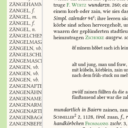
ZÄNGEHAMMER
m.
truge
F.
Würtz
wundarzn.
260
;
ei
,
ZANGEL
f.
einem
korb
oder
zain,
wie
sies
das
,
ZÄNGEL
m.
c
,
Simpl.
calender
94
;
ihre
leeren
säc
ZÄNGEL
f.
,
körbe
sind
schon
hervorgeholt,
u
ZÄNGEL
n.
,
waaren
der
geplünderten
stadtleu
ZÄNGELCHEN
n.
,
heimzutragen
Zschokke
ausgew.
sc
ZÄNGELMASZ
n.
,
f
mînem
hbet
sach
ich
lei
ZÄNGELN
vb.
,
ZÄNGELSCHLACKE
ZÄNGEMASCHINE
f.
,
alt
und
jung,
man
und
fraw,
ZANGEN
vb.
,
mit
kübeln,
körblein,
zain
u
ZANGEN
vb.
,
nach
dem
früh-stuck
nu
meh
ZÄNGEN
vb.
,
ZANGENAFTER
m.
,
ZANGENÄHNLICH
adj.
zwölf
zainen
füllten
da
die
a
,
fünftausend
aber
war
die
za
ZANGENAMEISE
f.
,
ZANGENARM
m.
,
mundartlich
in
Baiern
zainen,
zan
ZANGENARTIG
adj.
,
2
Schmeller
2,
1128,
tirol.
zuan,
f.,
r
ZANGENBAGGER
m.
,
handkörbchen
Frommanns
zschr.
3,
ZANGENBEFESTIGUNG
f.
,