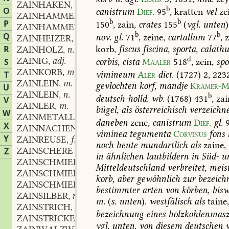
ZAINHAKEN
m.
,
b
O
canistrum
Dief.
95
,
kratten
vel
ze
ZAINHAMMER
m.
,
b
b
P
150
,
zain,
crates
155
(
vgl.
unten
)
ZAINHAMMERWERK
b
b
Q
nov.
gl.
71
,
zeine,
cartallum
77
,
z
ZAINHEIZER
m.
,
korb,
fiscus
fiscina,
sporta,
calathu
R
ZAINHOLZ
n.
,
d
ZAINIG
adj.
corbis,
cista
Maaler
518
,
zein,
spo
S
,
ZAINKORB
m.
,
vimineum
Aler
dict.
(1727)
2,
223
T
ZAINLEIN
m.
,
gevlochten
korf,
mandje
Kramer-M
U
ZAINLEIN
n.
,
b
deutsch-holld.
wb.
(1768)
431
,
zai
V
ZAINLER
m.
,
bügel,
als
österreichisch
verzeichn
W
ZAINMETALL
n.
,
daneben
zene,
canistrum
Dief.
gl.
X
ZAINNACHEN
m.
,
viminea
tegumenta
Corvinus
fons
l
Y
ZAINREUSE
f.
,
noch
heute
mundartlich
als
zaine,
ZAINSCHERE
Z
in
ähnlichen
lautbildern
in
Süd-
u
ZAINSCHMIED
m.
,
Mitteldeutschland
verbreitet,
meis
ZAINSCHMIEDE
f.
,
korb,
aber
gewöhnlich
zur
bezeich
ZAINSCHMIEDEN
n.
,
bestimmter
arten
von
körben,
bisw
ZAINSILBER
n.
,
m.
(
s.
unten
).
westfälisch
als
taine
ZAINSTRICH
m.
,
bezeichnung
eines
holzkohlenmasz
ZAINSTRICKER
m.
,
vgl.
unten.
von
diesem
deutschen
w