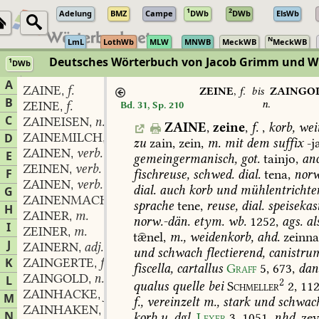
1
2
Adelung
BMZ
Campe
DWb
DWb
ElsWb
N
LmL
LothWb
MLW
MNWB
MeckWB
MeckWB
Deutsches Wörterbuch von Jacob Grimm und 
1
DWb
Berlin-Brandenburgische Akademie der Wissenschaften
·
Niedersächs
A
ZAINE
f.
,
ZEINE
,
f.
bis
ZAINGO
B
n.
ZEINE
f.
Bd. 31, Sp. 210
,
C
ZAINEISEN
n.
,
ZAINE
,
zeine
,
f.
,
korb,
weit
ZAINEMILCH
f.
D
,
zu
zain,
zein,
m.
mit
dem
suffix
-j
ZAINEN
verb.
,
E
gemeingermanisch,
got.
tainjo,
ano
ZEINEN
verb.
,
F
fischreuse,
schwed.
dial.
tena,
norw
ZAINEN
verb.
,
dial.
auch
korb
und
mühlentrichter
G
ZAINENMACHER
m.
,
sprache
tene,
reuse,
dial.
speisekas
H
ZAINER
m.
,
norw.-dän.
etym.
wb.
1252
,
ags.
al
I
ZEINER
m.
,
tnel,
m.,
weidenkorb,
ahd.
zeinna
J
ZAINERN
adj.
,
und
schwach
flectierend,
canistru
K
ZAINGERTE
f.
,
fiscella,
cartallus
Graff
5,
673
,
dan
ZAINGOLD
n.
L
,
2
qualus
quelle
bei
Schmeller
2,
112
ZAINHACKE
f.
,
M
f.,
vereinzelt
m.,
stark
und
schwac
ZAINHAKEN
m.
,
N
korb
u.
dgl.
Lexer
3,
1051
,
nhd.
zey