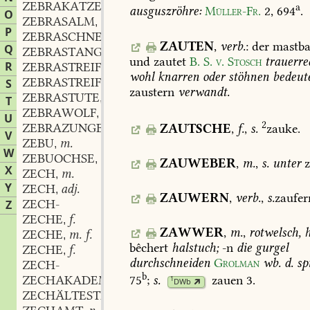
ZEBRAKATZE
f.
,
a
ausguszröhre:
Müller-Fr.
2,
694
.
O
ZEBRASALM
m.
,
P
ZEBRASCHNECKE
f.
,
ZAUTEN
,
verb.
:
der
mastb
Q
ZEBRASTANGENBOHNE
und
zautet
B.
S.
v.
Stosch
trauerr
R
ZEBRASTREIFEN
m.
,
wohl
knarren
oder
stöhnen
bedeut
ZEBRASTREIFIG
adj.
S
,
zaustern
verwandt.
ZEBRASTUTE
f.
,
T
ZEBRAWOLF
m.
,
U
2
ZEBRAZUNGE
f.
ZAUTSCHE
,
f.
,
s.
zauke.
,
V
ZEBU
m.
,
W
ZEBUOCHSE
m.
,
ZAUWEBER
,
m.
,
s.
unter
z
X
ZECH
m.
,
Y
ZECH
adj.
,
ZAUWERN
,
verb.
,
s.
zaufer
ZECH-
Z
ZECHE
f.
,
ZAWWER
,
m.
,
rotwelsch,
h
ZECHE
m. f.
,
bêchert
halstuch;
-n
die
gurgel
ZECHE
f.
,
durchschneiden
Grolman
wb.
d.
sp
ZECH-
b
75
;
s.
zauen
3.
ZECHAKADEMIE
f.
1
,
DWb
ZECHÄLTESTER
m.
,