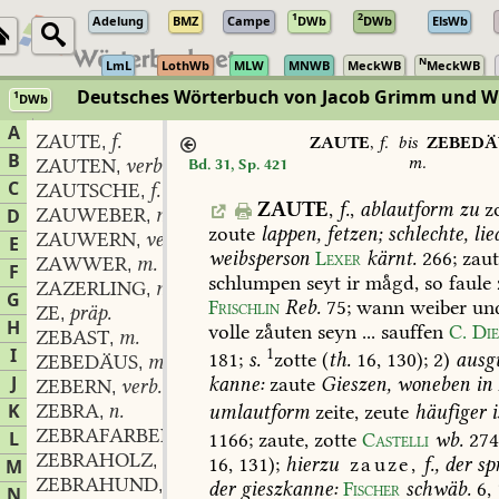
1
2
Adelung
BMZ
Campe
DWb
DWb
ElsWb
N
LmL
LothWb
MLW
MNWB
MeckWB
MeckWB
Deutsches Wörterbuch von Jacob Grimm und 
1
DWb
Berlin-Brandenburgische Akademie der Wissenschaften
·
Niedersächs
A
ZAUTE
f.
,
ZAUTE
,
f.
bis
ZEBEDÄ
B
m.
ZAUTEN
verb.
Bd. 31, Sp. 421
,
C
ZAUTSCHE
f.
,
ZAUTE
,
f.
,
ablautform
zu
zo
ZAUWEBER
m.
D
,
zoute
lappen,
fetzen;
schlechte,
lie
ZAUWERN
verb.
,
E
weibsperson
Lexer
kärnt.
266
;
zaut
ZAWWER
m.
,
F
schlumpen
seyt
ir
mgd,
so
faule
ZAZERLING
m.
,
G
Frischlin
Reb.
75
;
wann
weiber
un
ZE
präp.
,
H
volle
zuten
seyn
...
sauffen
C.
Die
ZEBAST
m.
,
I
1
181
;
s.
zotte
(
th.
16,
130);
2)
ausg
ZEBEDÄUS
m.
,
J
kanne:
zaute
Gieszen,
woneben
in
ZEBERN
verb.
,
K
ZEBRA
n.
umlautform
zeite,
zeute
häufiger
i
,
ZEBRAFARBEN
adj.
L
,
1166;
zaute,
zotte
Castelli
wb.
27
ZEBRAHOLZ
n.
,
16,
131);
hierzu
zauze,
f.,
der
spr
M
ZEBRAHUND
m.
,
der
gieszkanne:
Fischer
schwäb.
6,
N