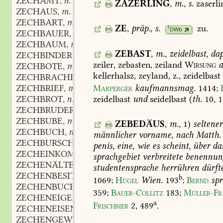
ZECHAMT
n.
,
ZAZERLING
,
m.
,
s.
zaserli
ZECHAUS
m.
,
ZECHBART
m.
,
ZE
,
präp.
,
s.
zu
.
1
DWb
ZECHBAUER
m.
,
ZECHBAUM
m.
,
ZEBAST
,
m.
,
zeidelbast,
dap
ZECHBINDER
m.
,
zeiler,
zebasten,
zeiland
Wirsung
a
ZECHBOTE
m.
,
kellerhalsz,
zeyland,
z.,
zeidelbast
ZECHBRACHE
f.
,
ZECHBRIEF
m.
Marperger
kaufmannsmag.
1414
;
,
ZECHBROT
n.
zeidelbast
und
seidelbast
(
th.
10,
1
,
ZECHBRUDER
m.
,
ZECHBUBE
m.
,
ZEBEDÄUS
,
m.
,
1)
seltener
ZECHBUCH
n.
,
männlicher
vorname,
nach
Matth.
ZECHBURSCHE
f.
,
penis,
eine,
wie
es
scheint,
über
da
ZECHEINKOMMEN
n.
,
sprachgebiet
verbreitete
benennun
ZECHENÄLTESTER
m.
,
studentensprache
herrühren
dürfte
ZECHENBESITZER
m.
,
b
1069
;
Hügel
Wien.
193
;
Bernd
sp
ZECHENBUCH
n.
,
359
;
Bauer-Collitz
183
;
Müller-Fr
ZECHENEIGENTHUM
n.
,
a
Frischbier
2,
489
.
ZECHENEISEN
n.
,
ZECHENGEWERK
n.
,