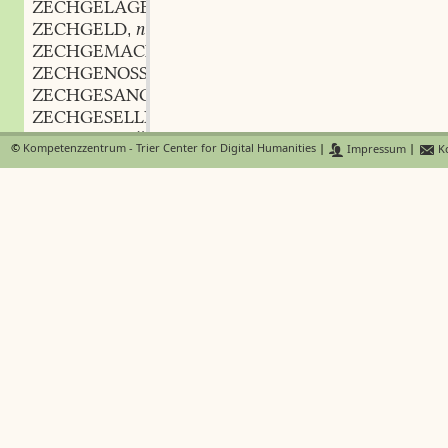
ZECHGELAGE
n.
,
ZECHGELD
n.
,
ZECHGEMACH
n.
,
ZECHGENOSSE
m.
,
ZECHGESANG
m.
,
ZECHGESELLE
m.
,
ZECHGESPRÄCH
n.
,
©
Kompetenzzentrum - Trier Center for Digital Humanities
|
Impressum
|
Ko
ZECHGILDE
f.
,
ZECHGLOCKE
f.
,
ZECHHAUS
n.
,
ZECHHERR
m.
,
ZECHHOCHZEIT
f.
,
ZECHHUT
f.
,
ZECHJODEL
m.
,
ZECHKALLUNG
f.
,
ZECHKAMERAD
m.
,
ZECHKASTEN
m.
,
ZECHKERZE
f.
,
ZECHKNECHT
m.
,
ZECHKRANZ
m.
,
ZECHKRUG
m.
,