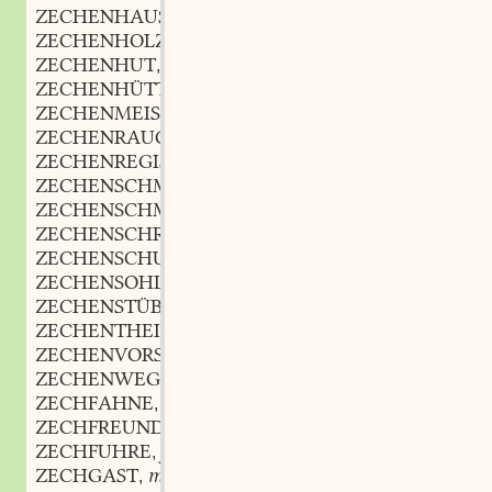
ZECHENHAUS
n.
,
ZECHENHOLZ
n.
,
ZECHENHUT
m.
,
ZECHENHÜTTE
f.
,
ZECHENMEISTER
m.
,
ZECHENRAUCH
m.
,
ZECHENREGISTER
n.
,
ZECHENSCHMIED
m.
,
ZECHENSCHMIEDE
f.
,
ZECHENSCHREIBER
m.
,
ZECHENSCHULD
f.
,
ZECHENSOHLE
f.
,
ZECHENSTÜBEL
n.
,
ZECHENTHEIL
m.
,
ZECHENVORSTEHER
m.
,
ZECHENWEG
m.
,
ZECHFAHNE
f.
,
ZECHFREUND
m.
,
ZECHFUHRE
f.
,
ZECHGAST
m.
,