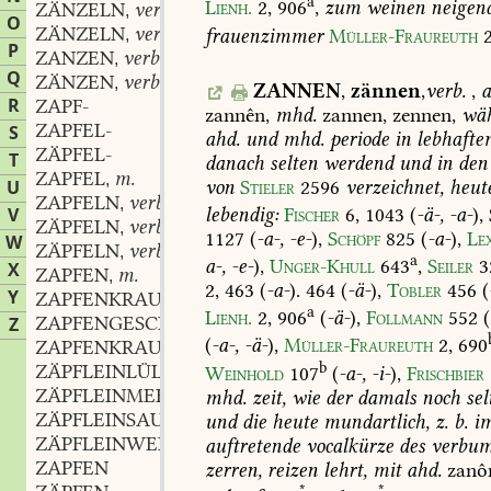
a
Lienh.
2,
906
,
zum
weinen
neigen
ZÄNZELN
verb.
,
O
ZÄNZELN
verb.
frauenzimmer
Müller-Fraureuth
2
,
P
ZANZEN
verb.
,
Q
ZÄNZEN
verb.
,
ZANNEN
,
zännen
,
verb.
,
a
R
ZAPF-
zannên,
mhd.
zannen,
zennen,
wä
ZAPFEL-
S
ahd.
und
mhd.
periode
in
lebhafte
ZÄPFEL-
T
danach
selten
werdend
und
in
den
ZAPFEL
m.
,
von
Stieler
2596
verzeichnet,
heut
U
ZAPFELN
verb.
,
lebendig:
Fischer
6,
1043
(
-ä-,
-a-
),
V
ZÄPFELN
verb.
,
1127
(
-a-,
-e-
),
Schöpf
825
(
-a-
),
Le
W
ZÄPFELN
verb.
,
a
a-,
-e-
),
Unger-Khull
643
,
Seiler
3
X
ZAPFEN
m.
,
2,
463
(
-a-
).
464
(
-ä-
),
Tobler
456
(
Y
ZAPFENKRAUT
a
Lienh.
2,
906
(
-ä-
),
Follmann
552
(
ZAPFENGESCHWER
n.
Z
,
(
-a-,
-ä-
),
Müller-Fraureuth
2,
690
ZAPFENKRAUT
n.
,
b
ZÄPFLEINLÜLLER
m.
Weinhold
107
(
-a-,
-i-
),
Frischbier
,
ZÄPFLEINMEHL
n.
mhd.
zeit,
wie
der
damals
noch
sel
,
ZÄPFLEINSAUGER
m.
und
die
heute
mundartlich,
z.
b.
i
,
ZÄPFLEINWEH
n.
auftretende
vocalkürze
des
verbu
,
ZAPFEN
zerren,
reizen
lehrt,
mit
ahd.
zanô