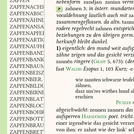
ZÄPFEN
*
*
nebenform
zandjan
zanian
vermi
ZAPFENACHSE
f.
,
zahnen
3;
in
österr.
mundarte
ZAPFENABSCHLAGER
m.
,
vocaldehnung
lautlich
auch
mit
za
ZAPFENÄHNLICH
adj.
,
zusammengeflossen.
da
altn.
tann
ZAPFENANSATZFEILE
f.
,
rodere
regelrecht
zahnen
entsprich
ZAPFENAPFEL
beziehungen
zu
den
übrigen
germ
ZAPFENARTIG
adj.
,
herkunft
bleibt
dunkel.
ZAPFENAUFHÄNGUNG
f.
,
1)
eigentlich:
den
mund
weit
aufsp
ZAPFENBAND
n.
,
zähne
zeigen
und
das
gesicht
verzi
ZAPFENBANK
f.
,
zannên
ringere
(
Graff
5,
673
):
(
de
ZAPFENBAUM
fast
Waldis
Esopus
1,
103
Kurz;
-e
ZAPFENBEISZER
m.
,
ZAPFENBIER
n.
,
wie
zannten
schwarze
teufe
ZAPFENBILDUNG
f.
zähnen,
,
dasz
uns'res
wirthes
hund
a
ZAPFENBIRNE
erschien
ZAPFENBLATT
Pichler
ZAPFENBLOCK
m.
,
abgeschwächt:
zennen
zannen
das
ZAPFENBOHRER
m.
,
aufsperren
Harsdörfer
poet.
tricht.
ZAPFENBOTTICH
m.
,
einer
irgendwie
das
gesicht
verzer
ZAPFENBRÄUNE
f.
,
von
ihm:
er
zahnt
wie
der
link'
sc
ZAPFENBRETT
n.
,