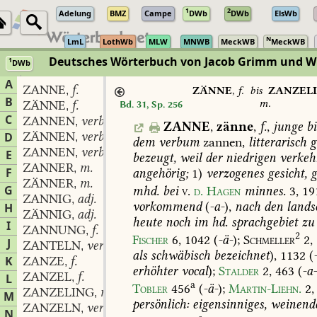
1
2
Adelung
BMZ
Campe
DWb
DWb
ElsWb
N
LmL
LothWb
MLW
MNWB
MeckWB
MeckWB
Deutsches Wörterbuch von Jacob Grimm und 
1
DWb
Berlin-Brandenburgische Akademie der Wissenschaften
·
Niedersächs
A
ZANNE
f.
,
ZÄNNE
,
f.
bis
ZANZEL
B
m.
ZÄNNE
f.
Bd. 31, Sp. 256
,
C
ZANNEN
verb.
,
ZANNE
,
zänne
,
f.
,
junge
bi
ZÄNNEN
verb.
D
,
dem
verbum
zannen,
litterarisch
g
ZANNEN
verb.
,
E
bezeugt,
weil
der
niedrigen
verkeh
ZANNER
m.
,
F
angehörig;
1)
verzogenes
gesicht,
g
ZÄNNER
m.
,
G
mhd.
bei
v
.
d.
Hagen
minnes.
3,
19
ZANNIG
adj.
,
vorkommend
(
-a-
),
nach
den
lands
H
ZÄNNIG
adj.
,
heute
noch
im
hd.
sprachgebiet
zu
I
ZANNUNG
f.
,
2
Fischer
6,
1042
(
-ä-
);
Schmeller
2,
J
ZANTELN
verb.
,
als
schwäbisch
bezeichnet
),
1132
(
K
ZANZE
f.
,
erhöhter
vocal
);
Stalder
2,
463
(
-a
ZANZEL
f.
L
,
a
Tobler
456
(
-ä-
);
Martin-Liehn.
2,
ZANZELING
m.
,
M
persönlich:
eigensinniges,
weinend
ZANZELN
verb.
,
N