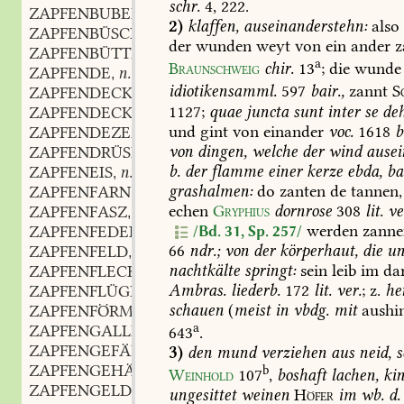
schr.
4,
222
.
ZAPFENBUBEN
2)
klaffen,
auseinanderstehn:
also
ZAPFENBÜSCHEL
n.
,
der
wunden
weyt
von
ein
ander
z
ZAPFENBÜTTE
f.
,
a
Braunschweig
chir.
13
;
die
wunde
ZAPFENDE
n.
,
idiotikensamml.
597
bair.,
zannt
S
ZAPFENDECKE
f.
,
1127;
quae
juncta
sunt
inter
se
deh
ZAPFENDECKEL
m.
,
und
gint
von
einander
voc.
1618
b
ZAPFENDEZEM
m.
,
von
dingen,
welche
der
wind
ausei
ZAPFENDRÜSE
f.
,
b.
der
flamme
einer
kerze
ebda,
ba
ZAPFENEIS
n.
,
grashalmen:
do
zanten
de
tannen,
ZAPFENFARN
echen
Gryphius
dornrose
308
lit.
ver
ZAPFENFASZ
n.
,
werden
zanne
ZAPFENFEDER
f.
/Bd. 31, Sp. 257/
,
66
ndr.;
von
der
körperhaut,
die
un
ZAPFENFELD
n.
,
nachtkälte
springt:
sein
leib
im
da
ZAPFENFLECK
m.
,
Ambras.
liederb.
172
lit.
ver.
;
z.
he
ZAPFENFLÜGEL
m.
,
schauen
(
meist
in
vbdg.
mit
aushi
ZAPFENFÖRMIG
adj.
,
a
ZAPFENGALLE
f.
643
.
,
ZAPFENGEFÄLLE
n.
3)
den
mund
verziehen
aus
neid,
s
,
ZAPFENGEHÄUSE
n.
b
,
Weinhold
107
,
boshaft
lachen,
kin
ZAPFENGELD
n.
,
ungesittet
weinen
Höfer
im
wb.
d.