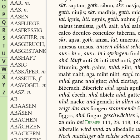
AAR
m.
,
skr.
saptan,
goth.
sibun;
skr.
navja
O
AAS
n.
,
goth.
niujis;
skr.
madhja,
goth.
mid
P
AASEN
lat.
ignis,
litt.
ugnis,
goth.
auhns
f.
Q
AASFLIEGE
salsus
insulsus,
goth.
salt,
ahd.
sal
R
AASFRESSIG
calco
deculco
conculco;
taberna,
c
AASGEIER
m.
S
,
skr.
aṇsa,
goth.
amsa,
lat.
umerus,
AASGERUCH
m.
,
T
umesus
umsus.
unsern
ablaut
seh
AASGESTANK
m.
,
aus
i
in
u,
aus
a
in
i
springen:
find
U
AASHAFT
ahd.
läuft
anti
in
inti
und
unti;
got
V
AASIG
iftumin;
goth.
gahts,
mhd.
giht,
nh
W
AASKÄFER
m.
,
maht
naht,
ags.
miht
niht,
engl.
mi
X
AASSEITE
f.
,
mhd.
ganc
und
ginc;
nhd.
ziestag,
Y
AASVOGEL
m.
,
Biberach,
Biberich;
ahd.
apah
apu
AASZ
n.
Z
,
mhd.
ebech,
nhd.
äbich;
nhd.
gatte
AB
nhd.
nacke
und
genick;
in
allen
un
ABAASEN
zeigt
das
aus
fangen
stammende
f
ABÄSEN
figgrs,
ahd.
fingar
geschwächtes
i;
ABACHEN
zu
min
bei
Diemer
111,
23.
118,
14
ABÄCHZEN
albetalle
wird
mnd.
zu
albedalle
u
ABACKERN
Noch
mächtiger
als
solche
schwäch