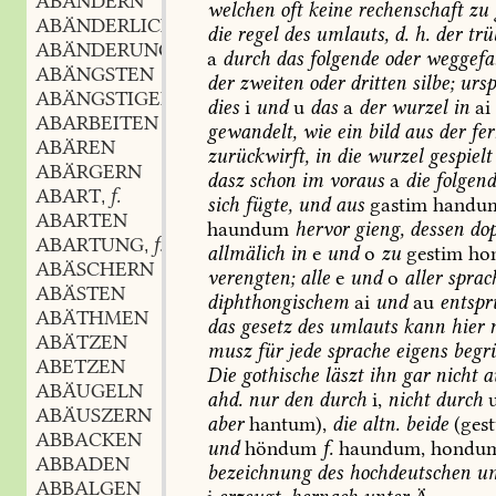
ABÄNDERN
welchen
oft
keine
rechenschaft
zu
ABÄNDERLICH
die
regel
des
umlauts,
d.
h.
der
trü
ABÄNDERUNG
a
durch
das
folgende
oder
weggefal
ABÄNGSTEN
der
zweiten
oder
dritten
silbe;
ursp
ABÄNGSTIGEN
dies
i
und
u
das
a
der
wurzel
in
ai
ABARBEITEN
gewandelt,
wie
ein
bild
aus
der
fer
ABÄREN
zurückwirft,
in
die
wurzel
gespielt
ABÄRGERN
dasz
schon
im
voraus
a
die
folgen
ABART
f.
,
sich
fügte,
und
aus
gastim
handu
ABARTEN
haundum
hervor
gieng,
dessen
dop
ABARTUNG
f.
,
allmälich
in
e
und
o
zu
gestim
ho
ABÄSCHERN
verengten;
alle
e
und
o
aller
sprac
ABÄSTEN
diphthongischem
ai
und
au
entspr
ABÄTHMEN
das
gesetz
des
umlauts
kann
hier
n
ABÄTZEN
musz
für
jede
sprache
eigens
begr
ABETZEN
Die
gothische
läszt
ihn
gar
nicht
a
ABÄUGELN
ahd.
nur
den
durch
i,
nicht
durch
ABÄUSZERN
aber
hantum),
die
altn.
beide
(ges
ABBACKEN
und
höndum
f.
haundum,
hondum
ABBADEN
bezeichnung
des
hochdeutschen
um
ABBALGEN