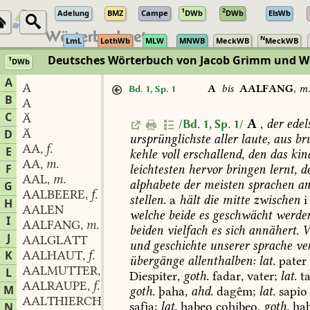
1
2
Adelung
BMZ
Campe
DWb
DWb
ElsWb
N
LmL
LothWb
MLW
MNWB
MeckWB
MeckWB
Deutsches Wörterbuch von Jacob Grimm und 
1
DWb
Berlin-Brandenburgische Akademie der Wissenschaften
·
Niedersächs
A
A
A
bis
AALFANG
,
m
Bd. 1, Sp. 1
B
A
C
Ä
A
,
der
edels
/Bd. 1, Sp. 1/
Ä
D
ursprünglichste
aller
laute,
aus
bru
AA
f.
,
E
kehle
voll
erschallend,
den
das
kin
AA
m.
,
F
leichtesten
hervor
bringen
lernt,
d
AAL
m.
,
alphabete
der
meisten
sprachen
a
G
AALBEERE
f.
,
stellen.
a
hält
die
mitte
zwischen
i
H
AALEN
welche
beide
es
geschwächt
werde
I
AALFANG
m.
,
beiden
vielfach
es
sich
annähert.
V
J
AALGLATT
und
geschichte
unserer
sprache
ve
K
AALHAUT
f.
,
übergänge
allenthalben:
lat.
pater
AALMUTTER
f.
L
,
Diespiter,
goth.
fadar,
vater;
lat.
ta
AALRAUPE
f.
,
M
goth.
þaha,
ahd.
dagêm;
lat.
sapio
AALTHIERCHEN
n.
,
safja;
lat.
habeo
cohibeo,
goth.
hab
N