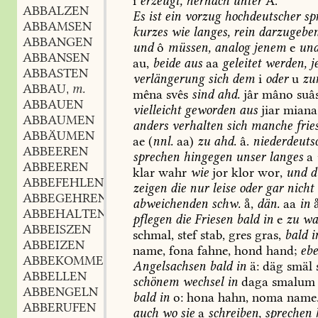
i
erzeugt,
hernach
unter
Ä.
ABBALZEN
Es
ist
ein
vorzug
hochdeutscher
sp
ABBAMSEN
kurzes
wie
langes,
rein
darzugeben
ABBANGEN
und
ô
müssen,
analog
jenem
e
un
ABBANSEN
au,
beide
aus
aa
geleitet
werden,
j
ABBASTEN
verlängerung
sich
dem
i
oder
u
zu
ABBAU
m.
,
mêna
svês
sind
ahd.
jâr
mâno
suâ
ABBAUEN
vielleicht
geworden
aus
jiar
miana
ABBAUMEN
anders
verhalten
sich
manche
fries
ABBÄUMEN
ae
(
nnl.
aa)
zu
ahd.
â.
niederdeuts
ABBEEREN
sprechen
hingegen
unser
langes
a
ABBEEREN
klar
wahr
wie
jor
klor
wor,
und
d
ABBEFEHLEN
zeigen
die
nur
leise
oder
gar
nicht
ABBEGEHREN
abweichenden
schw.
,
dän.
aa
in

ABBEHALTEN
pflegen
die
Friesen
bald
in
e
zu
wa
ABBEISZEN
schmal,
stef
stab,
gres
gras,
bald
i
ABBEIZEN
name,
fona
fahne,
hond
hand;
eb
ABBEKOMMEN
Angelsachsen
bald
in
ä:
däg
smäl
ABBELLEN
schönem
wechsel
in
daga
smalum
ABBENGELN
bald
in
o:
hona
hahn,
noma
name
ABBERUFEN
auch
wo
sie
a
schreiben,
sprechen