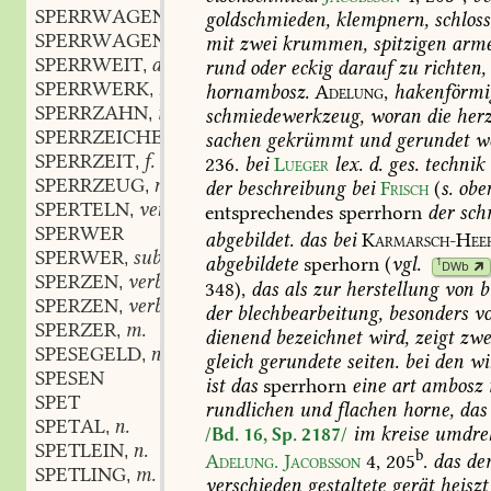
SPERRWAGEN
m.
goldschmieden,
klempnern,
schlos
,
SPERRWAGENWEIT
adj.
mit
zwei
krummen,
spitzigen
arme
,
SPERRWEIT
adj.
rund
oder
eckig
darauf
zu
richten,
,
SPERRWERK
n.
hornambosz.
Adelung,
hakenförmi
,
SPERRZAHN
m.
schmiedewerkzeug,
woran
die
herz
,
SPERRZEICHEN
n.
sachen
gekrümmt
und
gerundet
we
,
SPERRZEIT
f.
236
.
bei
Lueger
lex.
d.
ges.
technik
,
SPERRZEUG
n.
der
beschreibung
bei
Frisch
(
s.
obe
,
SPERTELN
verb.
entsprechendes
sperrhorn
der
sch
,
SPERWER
abgebildet.
das
bei
Karmarsch-Hee
SPERWER
subst.
,
abgebildete
sperhorn
(
vgl.
1
DWb
SPERZEN
verb.
,
348),
das
als
zur
herstellung
von
b
SPERZEN
verb.
,
der
blechbearbeitung,
besonders
v
SPERZER
m.
,
dienend
bezeichnet
wird,
zeigt
zwe
SPESEGELD
n.
,
gleich
gerundete
seiten.
bei
den
wi
SPESEN
ist
das
sperrhorn
eine
art
ambosz
SPET
rundlichen
und
flachen
horne,
das
SPETAL
n.
,
im
kreise
umdre
/Bd. 16, Sp. 2187/
SPETLEIN
n.
,
b
Adelung.
Jacobsson
4,
205
.
das
de
SPETLING
m.
,
verschieden
gestaltete
gerät
heiszt