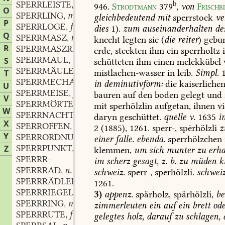
SPERRLEISTE
f.
b
,
946.
Strodtmann
379
,
von
Frischb
O
SPERRLING
m.
,
gleichbedeutend
mit
sperrstock
ve
P
SPERRLOGE
f.
,
dies
1).
zum
auseinanderhalten
de
Q
SPERRMASZ
n.
,
knecht
legten
sie
(
die
reiter
)
gebu
R
SPERRMASZREGEL
erde,
steckten
ihm
ein
sperrholtz
i
SPERRMAUL
n.
S
,
schütteten
ihm
einen
melckkübel
SPERRMÄULERN
verb.
,
mistlachen-wasser
in
leib.
Simpl.
1
T
SPERRMECHANISMUS
m.
,
in
deminutivform:
die
kaiserliche
U
SPERRMEISE
f.
,
bauren
auf
den
boden
gelegt
und
V
SPERRMÖRTEL
m.
,
mit
sperhölzlin
aufgetan,
ihnen
vi
W
SPERRNACHT
f.
,
daryn
geschüttet.
quelle
v.
1635
i
X
SPERROFFEN
adj.
,
2
(1885),
1261.
sperr-,
spērhölzli
Y
SPERRORDNUNG
f.
,
einer
falle.
ebenda.
sperrhölzchen
SPERRPUNKT
m.
Z
,
klemmen,
um
sich
munter
zu
erha
SPERRR-
im
scherz
gesagt,
z.
b.
zu
müden
k
SPERRRAD
n.
,
schweiz.
sperr-,
spērhölzli.
schweiz
SPERRRÄDLEIN
n.
,
1261.
SPERRRIEGEL
m.
,
3)
appenz.
spärholz,
spärhölzli,
be
SPERRRING
m.
,
zimmerleuten
ein
auf
ein
brett
ode
SPERRRUTE
f.
,
gelegtes
holz,
darauf
zu
schlagen,