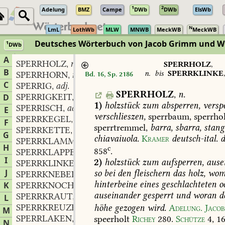
1
2
Adelung
BMZ
Campe
DWb
DWb
ElsWb
N
LmL
LothWb
MLW
MNWB
MeckWB
MeckWB
Deutsches Wörterbuch von Jacob Grimm und 
1
DWb
Berlin-Brandenburgische Akademie der Wissenschaften
·
Niedersächs
A
SPERRHOLZ
n.
,
SPERRHOLZ
,
B
n.
bis
SPERRKLINKE
SPERRHORN
n.
Bd. 16, Sp. 2186
,
C
SPERRIG
adj.
,
SPERRHOLZ
,
n.
SPERRIGKEIT
f.
D
,
1)
holzstück
zum
absperren,
verspe
SPERRISCH
adj.
,
E
verschlieszen,
sperrbaum,
sperrhol
SPERRKEGEL
m.
,
F
sperrtremmel,
barra,
sbarra,
stang
SPERRKETTE
f.
,
G
chiavaiuola.
Kramer
deutsch-ital.
d
SPERRKLAMMER
f.
,
H
c
858
.
SPERRKLAPPE
f.
,
I
2)
holzstück
zum
aufsperren,
ausei
SPERRKLINKE
f.
,
J
so
bei
den
fleischern
das
holz,
wom
SPERRKNEBEL
m.
,
hinterbeine
eines
geschlachteten
o
K
SPERRKNOCHEN
m.
,
auseinander
gesperrt
und
woran
de
SPERRKRAUT
n.
L
,
SPERRKREUZER
m.
höhe
gezogen
wird.
Adelung.
Jacob
,
M
SPERRLAKEN
n.
speerholt
Richey
280
.
Schütze
4,
16
,
N