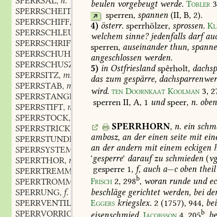
SPERRSAL
n.
,
beulen
vorgebeugt
werde.
Tobler
SPERRSCHEIT
n.
,
sperren
,
spannen
(II,
B,
2).
SPERRSCHIFF
n.
,
4)
österr.
sperrhölzer,
sprossen.
Kl
SPERRSCHLEUSE
f.
,
welchem
sinne?
jedenfalls
darf
au
SPERRSCHRIFT
f.
,
sperren,
auseinander
thun,
spann
SPERRSCHUH
m.
,
angeschlossen
werden.
SPERRSCHUSZ
m.
,
5)
in
Ostfriesland
spêrholt,
dachsp
SPERRSITZ
m.
,
das
zum
gespärre,
dachsparrenwe
SPERRSTAB
m.
,
wird.
ten
Doornkaat
Koolman
3,
2
SPERRSTANGE
f.
,
sperren
II,
A,
1
und
speer,
n.
obe
SPERRSTIFT
m.
,
SPERRSTOCK
m.
,
SPERRHORN
,
n.
ein
schma
SPERRSTRICK
m.
,
ambosz,
an
der
einen
seite
mit
ein
SPERRSTUNDE
f.
,
an
der
andern
mit
einem
eckigen
h
SPERRSYSTEM
n.
,
'
gesperre
'
darauf
zu
schmieden
(
vg
SPERRTHOR
n.
,
gesperre
1,
f,
auch
a
—
c
oben
theil
SPERRTREMMEL
m.
,
b
Frisch
2,
298
,
woran
runde
und
ec
SPERRTROMMEL
f.
,
beschläge
gerichtet
werden,
bei
de
SPERRUNG
f.
,
Eggers
kriegslex.
2
(1757)
,
944,
be
SPERRVENTIL
n.
,
b
SPERRVORRICHTUNG
f.
eisenschmied.
Jacobsson
4,
205
,
be
,