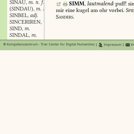
SINAU
m. n. f.
,
SIMM
,
lautmalend:
puff!
si
(SINDAU)
m. n. f.
,
mir
eine
kugel
am
ohr
vorbei.
Spi
SINBEL
adj.
,
Sanders.
SINCERIREN
verb.
,
SIND
m.
,
SINDAL
m.
,
SINDE
präp.
,
©
Kompetenzzentrum - Trier Center for Digital Humanities
|
Impressum
|
Ko
SINDEL
SINDER
SINDEL
SINDER
SINDERN
verb.
,
SINDLICH
adj.
,
SINE
f.
,
SINECURE
f.
,
SINESE
m.
,
SINESERNELKE
f.
,
SINETFEUER
n.
,
SING
SING
SING