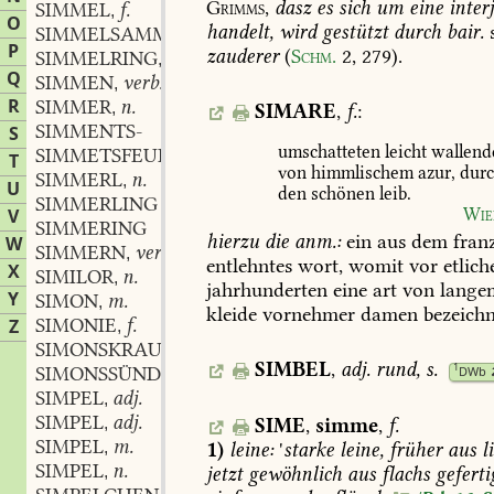
Grimms,
dasz
es
sich
um
eine
interj
SIMMEL
f.
,
O
handelt,
wird
gestützt
durch
bair.
SIMMELSAMMELSURIUM
n.
,
P
zauderer
(
Schm.
2,
279
).
SIMMELRING
m.
,
Q
SIMMEN
verb.
,
R
SIMMER
n.
,
SIMARE
,
f.
:
SIMMENTS-
S
umschatteten
leicht
wallend
SIMMETSFEUER
T
von
himmlischem
azur,
durc
SIMMERL
n.
,
U
den
schönen
leib.
SIMMERLING
V
Wie
SIMMERING
hierzu
die
anm.:
ein
aus
dem
fran
W
SIMMERN
verb.
,
entlehntes
wort,
womit
vor
etlich
X
SIMILOR
n.
,
jahrhunderten
eine
art
von
lange
Y
SIMON
m.
,
kleide
vornehmer
damen
bezeichn
SIMONIE
f.
Z
,
SIMONSKRAUT
n.
,
SIMBEL
,
adj.
rund,
s.
1
SIMONSSÜNDE
f.
DWb
,
SIMPEL
adj.
,
SIMPEL
adj.
SIME
,
simme
,
f.
,
SIMPEL
m.
1)
leine:
'
starke
leine,
früher
aus
l
,
SIMPEL
n.
jetzt
gewöhnlich
aus
flachs
geferti
,