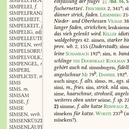
SIMPELCHEN
n.
einfassung
der
flügel
,
/Bd. 16, 
SIMPELEI
f.
a
,
fischernetzes
'.
Frischbier
2,
341
;
sî
SIMPELFRANZEN
dünner
strick,
faden.
Liesenberg
21
SIMPELHEIT
f.
,
Nieder-
und
Oberhessen
Vilmar
3
SIMPELKEIT
f.
,
langer
faden,
strickchen;
lenksieme
SIMPELIG
adj.
,
das
vieh
gelenkt
wird.
Keller
idiot
SIMPELLEUTE
waldgebirges
42
.
simen,
starker
bi
SIMPELN
verb.
,
prov.
wb.
2,
155
(
Duderstadt
);
sîme
SIMPELSORIUM
n.
,
a
leine
Schambach
192
;
sim,
n.
band
SIMPELVOLK
n.
,
schlinge
ten
Doornkaat
Koolman
3
SIMPENGEL
m.
,
gehört
auch
nd.
simmbogen,
fidel
SIMPERL
b
a
angelschnur
Mi
79
.
Danneil
192
.
SIMPLICIST
m.
,
auch
singe,
f.
alts.
sîmo,
m.,
ags.
s
SIMS
sími,
m.,
fries.
sim,
strick.
nld.
sim
SIMS
m.
,
sime,
haarschnur,
strohseil,
angels
SIMSAM
weiteres
oben
unter
seime,
f.
sp.
22
SIMSE
f.
,
2)
simme,
f.
alte
katze
Reinwald
2,
SIMSE
b
sîmeken
für
katze.
Woeste
237
(
u
SIMSEN
verb.
,
mîseken?).
SIMSENKÜSZLEIN
n.
,
SIMSENLÄUFER
m.
,