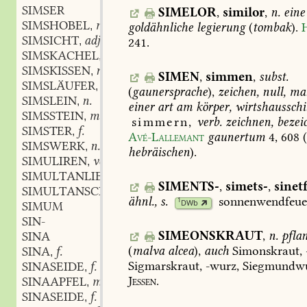
SIMSER
SIMELOR
,
similor
,
n.
eine
SIMSHOBEL
m.
goldähnliche
legierung
(
tombak
).
,
SIMSICHT
adj.
241
.
,
SIMSKACHEL
f.
,
SIMSKISSEN
n.
,
SIMEN
,
simmen
,
subst.
SIMSLÄUFER
m.
,
(
gaunersprache
),
zeichen,
null,
ma
SIMSLEIN
n.
,
einer
art
am
körper,
wirtshausschi
SIMSSTEIN
m.
,
simmern,
verb.
zeichnen,
bezei
SIMSTER
f.
,
Avé-Lallemant
gaunertum
4,
608
SIMSWERK
n.
,
hebräischen
).
SIMULIREN
verb.
,
SIMULTANLIEBHABER
m.
,
SIMENTS-
,
simets-
,
sinet
SIMULTANSCHULE
f.
,
ähnl.,
s.
sonnenwendfeue
1
DWb
SIMUM
SIN-
SIMEONSKRAUT
,
n.
pfla
SINA
(
malva
alcea
),
auch
Simonskraut,
SINA
f.
,
Sigmarskraut,
-wurz,
Siegmundwu
SINASEIDE
f.
,
Jessen.
SINAAPFEL
m.
,
SINASEIDE
f.
,