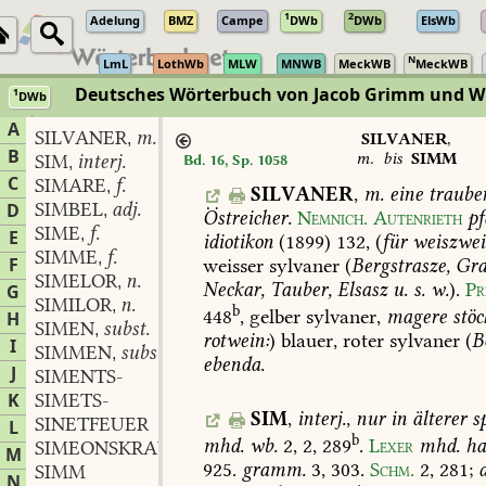
1
2
Adelung
BMZ
Campe
DWb
DWb
ElsWb
N
LmL
LothWb
MLW
MNWB
MeckWB
MeckWB
Deutsches Wörterbuch von Jacob Grimm und 
1
DWb
Berlin-Brandenburgische Akademie der Wissenschaften
·
Niedersächs
A
SILVANER
m.
,
SILVANER
,
B
m.
bis
SIMM
SIM
interj.
Bd. 16, Sp. 1058
,
C
SIMARE
f.
,
SILVANER
,
m.
eine
trauben
SIMBEL
adj.
D
,
Östreicher.
Nemnich.
Autenrieth
pf
SIME
f.
,
E
idiotikon
(1899)
132
,
(
für
weiszwei
SIMME
f.
,
F
weisser
sylvaner
(
Bergstrasze,
Gra
SIMELOR
n.
,
Neckar,
Tauber,
Elsasz
u.
s.
w.
).
Pr
G
SIMILOR
n.
,
b
448
,
gelber
sylvaner,
magere
stöc
H
SIMEN
subst.
,
rotwein:
)
blauer,
roter
sylvaner
(
B
I
SIMMEN
subst.
,
ebenda.
J
SIMENTS-
K
SIMETS-
SIM
,
interj.
,
nur
in
älterer
sp
SINETFEUER
L
b
mhd.
wb.
2,
2,
289
.
Lexer
mhd.
ha
SIMEONSKRAUT
n.
,
M
925
.
gramm.
3,
303.
Schm.
2,
281
;
SIMM
N